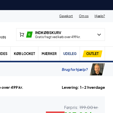
Gavekort
Om os
Hjælp?
INDKØBSKURV
0
Gratis fragt ved køb over 499 kr.
 (
0
)
IDES
KØB LOOKET
MÆRKER
UDELEG
OUTLET
Brug for hjælp?
 over 499 kr.
Levering: 1-2 hverdage
Førpris:
199,00 kr.