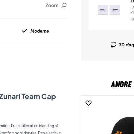
Z
Zoom
L
ZE
4
Moderne
30 da
ANDRE 
o Zunari Team Cap
måde. Fremstillet af en blanding af
komfort og slidstyrke. Den elastiske