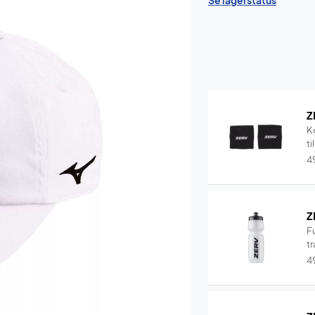
Se lagerstatus
Z
K
ti
4
Z
F
tr
4