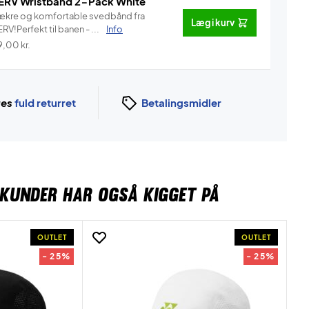
ERV Wristband 2-Pack White
ækre og komfortable svedbånd fra
Læg i kurv
RV!Perfekt til banen - ...
Info
9,00
kr.
ges
fuld returret
Betalingsmidler
KUNDER HAR OGSÅ KIGGET PÅ
OUTLET
OUTLET
- 25%
- 25%