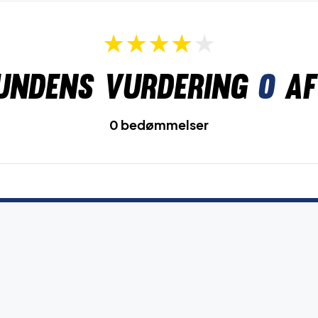
undens vurdering
0
af
0 bedømmelser