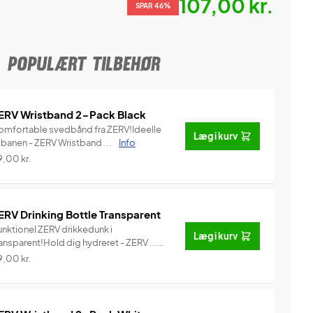
107,00 kr.
SPAR 46%
POPULÆRT TILBEHØR
ERV Wristband 2-Pack Black
omfortable svedbånd fra ZERV!Ideelle
Læg i kurv
l banen - ZERV Wristband ...
Info
9,00
kr.
ERV Drinking Bottle Transparent
unktionel ZERV drikkedunk i
Læg i kurv
ansparent!Hold dig hydreret - ZERV ...
Info
9,00
kr.