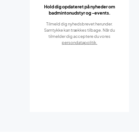
Hold dig opdateret på nyheder om
badmintonudstyr og -events.
Tilmeld dig nyhedsbrevet herunder.
Samtykke kan trækkes tilbage. Når du
tilmelder dig acceptere du vores
persondatapolitik.