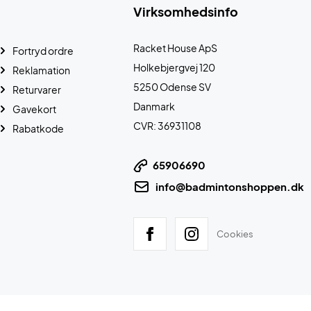
Virksomhedsinfo
Racket House ApS
Fortryd ordre
Holkebjergvej 120
Reklamation
5250 Odense SV
Returvarer
Danmark
Gavekort
CVR: 36931108
Rabatkode
65906690
info@badmintonshoppen.dk
Cookies