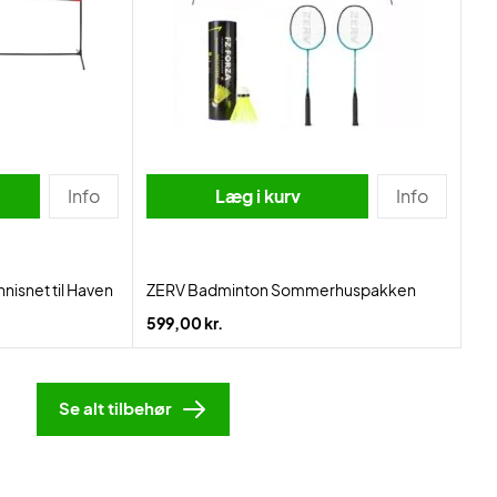
Info
Læg i kurv
Info
isnet til Haven
ZERV Badminton Sommerhuspakken
599,00 kr.
Se alt tilbehør