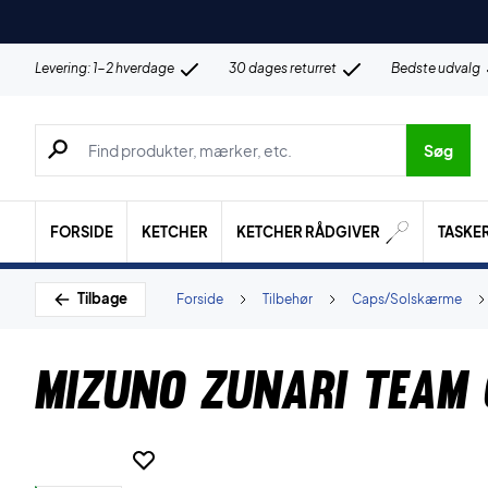
Levering: 1-2 hverdage
30 dages returret
Bedste udvalg
Søg efter produkter, mærker etc.
Søg
FORSIDE
KETCHER
KETCHER RÅDGIVER
TASKE
Tilbage
Forside
Tilbehør
Caps/Solskærme
Mizuno Zunari Team 