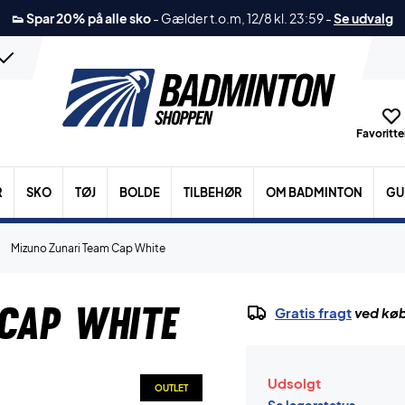
👟 Spar 20% på alle sko
-
Gælder t.o.m, 12/8 kl. 23:59
-
Se udvalg
Favoritter
R
SKO
TØJ
BOLDE
TILBEHØR
OM BADMINTON
GU
Mizuno Zunari Team Cap White
Cap White
Gratis fragt
ved køb
Udsolgt
OUTLET