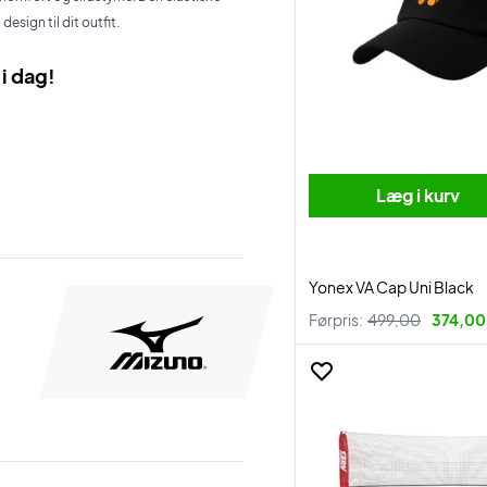
esign til dit outfit.
i dag!
Læg i kurv
Yonex VA Cap Uni Black
Førpris:
499,00
374,00 