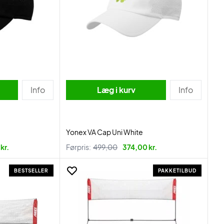
Info
Læg i kurv
Info
Yonex VA Cap Uni White
kr.
Førpris:
499,00
374,00 kr.
BESTSELLER
PAKKETILBUD