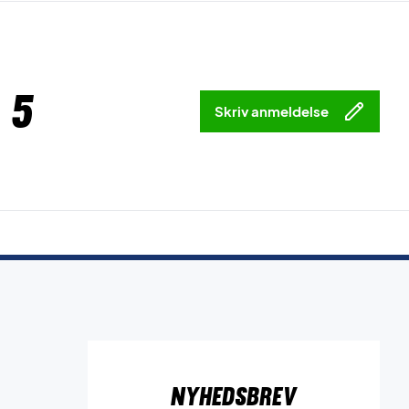
 5
Skriv anmeldelse
Nyhedsbrev