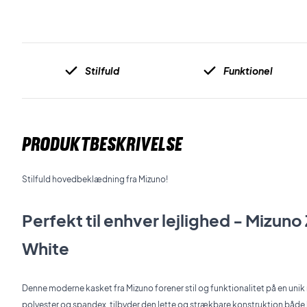
Stilfuld
Funktionel
PRODUKTBESKRIVELSE
Stilfuld hovedbeklædning fra Mizuno!
Perfekt til enhver lejlighed - Mizun
White
Denne moderne kasket fra Mizuno forener stil og funktionalitet på en unik 
polyester og spandex, tilbyder den lette og strækbare konstruktion både 