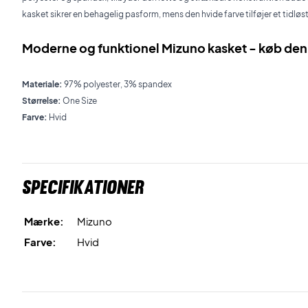
kasket sikrer en behagelig pasform, mens den hvide farve tilføjer et tidløst d
Moderne og funktionel
Mizuno kasket
- køb den 
Materiale:
97% polyester, 3% spandex
Størrelse:
One Size
Farve:
Hvid
Specifikationer
Mærke:
Mizuno
Farve:
Hvid