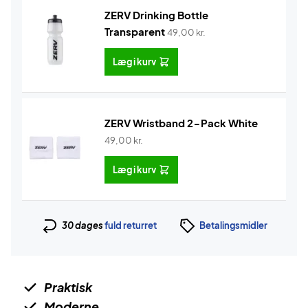
ZERV Drinking Bottle
Transparent
49,00
kr.
Læg i kurv
ZERV Wristband 2-Pack White
49,00
kr.
Læg i kurv
30 dages
fuld returret
Betalingsmidler
Praktisk
Moderne