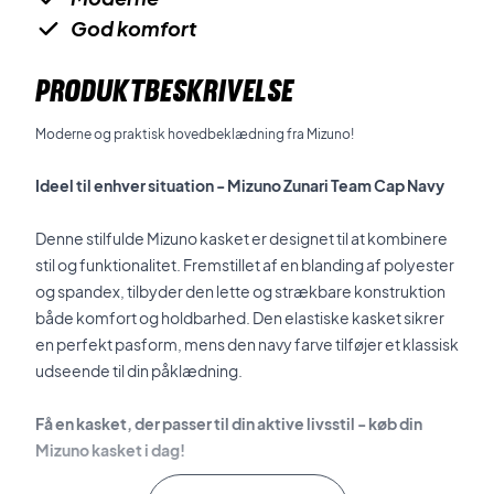
God komfort
PRODUKTBESKRIVELSE
Moderne og praktisk hovedbeklædning fra Mizuno!
Ideel til enhver situation - Mizuno Zunari Team Cap Navy
Denne stilfulde Mizuno kasket er designet til at kombinere
stil og funktionalitet. Fremstillet af en blanding af polyester
og spandex, tilbyder den lette og strækbare konstruktion
både komfort og holdbarhed. Den elastiske kasket sikrer
en perfekt pasform, mens den navy farve tilføjer et klassisk
udseende til din påklædning.
Få en kasket, der passer til din aktive livsstil - køb din
Mizuno kasket i dag!