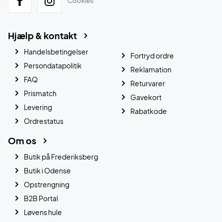
Cookies
Hjælp & kontakt
Handelsbetingelser
Fortryd ordre
Persondatapolitik
Reklamation
FAQ
Returvarer
Prismatch
Gavekort
Levering
Rabatkode
Ordrestatus
Om os
Butik på Frederiksberg
Butik i Odense
Opstrengning
B2B Portal
Løvens hule