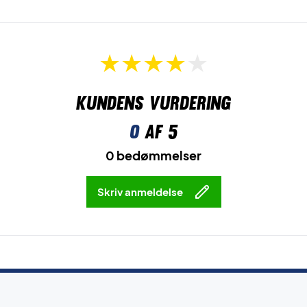
Kundens vurdering
0
af 5
0 bedømmelser
Skriv anmeldelse