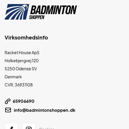
Virksomhedsinfo
Racket House ApS
Holkebjergvej 120
5250 Odense SV
Danmark
CVR: 36931108
65906690
info@badmintonshoppen.dk