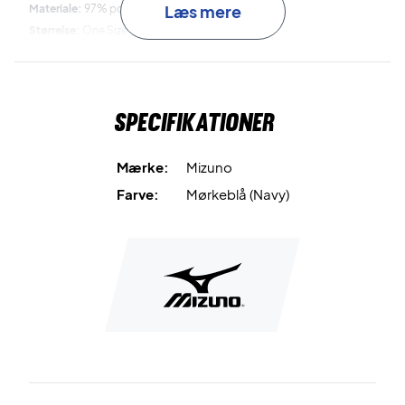
Læs mere
Materiale:
97% polyester, 3% spandex
Størrelse:
One Size
Farve:
Navy
Specifikationer
Mærke:
Mizuno
Farve:
Mørkeblå (Navy)