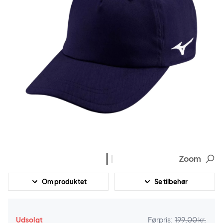
Zoom
Om produktet
Se tilbehør
Udsolgt
Førpris:
199,00 kr.