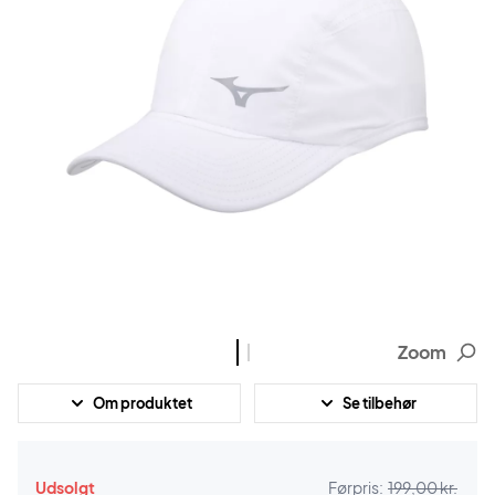
Zoom
Om produktet
Se tilbehør
Udsolgt
Førpris:
199,00 kr.