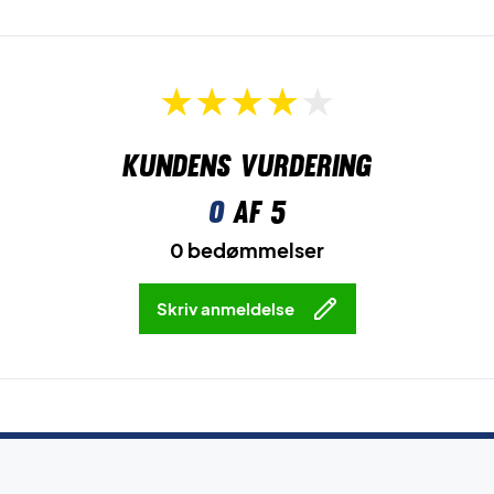
Kundens vurdering
0
af 5
0 bedømmelser
Skriv anmeldelse