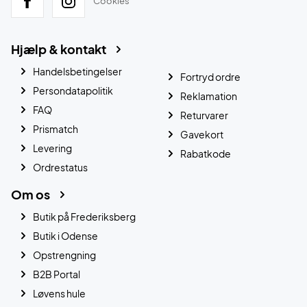
Cookies
Hjælp & kontakt
Handelsbetingelser
Fortryd ordre
Persondatapolitik
Reklamation
FAQ
Returvarer
Prismatch
Gavekort
Levering
Rabatkode
Ordrestatus
Om os
Butik på Frederiksberg
Butik i Odense
Opstrengning
B2B Portal
Løvens hule