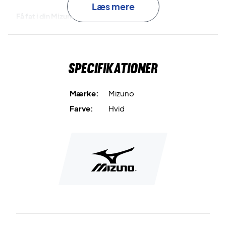
Læs mere
Få fat i din Mizuno Cap i dag!
Materiale:
100% polyester
Farve:
Hvid
Specifikationer
Mærke:
Mizuno
Farve:
Hvid