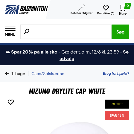
0
Ketcher rådgiver
Kurv
Favoritter (
0
)
Søg efter produkter, mærker etc.
Søg
MENU
👟 Spar 20% på alle sko
-
Gælder t.o.m, 12/8 kl. 23:59
-
Se
udvalg
|
Brug for hjælp?
Tilbage
Caps/Solskærme
Mizuno DryLite Cap White
OUTLET
OUTLET
SPAR 46%
SPAR 46%