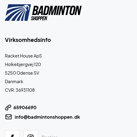
Virksomhedsinfo
Racket House ApS
Holkebjergvej 120
5250 Odense SV
Danmark
CVR: 36931108
65906690
info@badmintonshoppen.dk