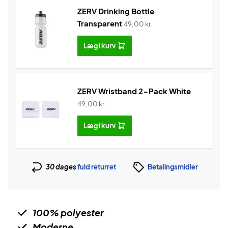
ZERV Drinking Bottle
Transparent
49,00
kr.
Læg i kurv
ZERV Wristband 2-Pack White
49,00
kr.
Læg i kurv
30 dages
fuld returret
Betalingsmidler
100% polyester
Moderne