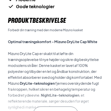
Gode teknologier
PRODUKTBESKRIVELSE
Forbedr din træning med den moderne Mizuno kasket
Optimal træningskomfort - Mizuno DryLite Cap White
Mizuno DryLite Cap er skabt til at løfte din
træningsoplevelse til nye højder og sikre dig beskyttelse
mod solens stråler. Denne kasket er lavet af 100%
polyester og tilbyder en let og åndbar konstruktion, der
effektivt absorberer sved og holder dig komfortabel. Med
Mizuno
DryLite-teknologien
fjernes overskydende fugt
fra kroppen, hvilket sikrer en behagelig temperatur og
forbedret ydeevne.
NightL
ite-teknologien
, et
reflekterende materiale, sørger desuden for øget
synlighed i mørke omgivelser.