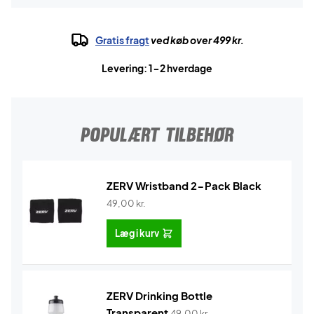
Gratis fragt
ved køb over 499 kr.
Levering: 1-2 hverdage
POPULÆRT TILBEHØR
ZERV Wristband 2-Pack Black
49,00
kr.
Læg i kurv
ZERV Drinking Bottle
Transparent
49,00
kr.