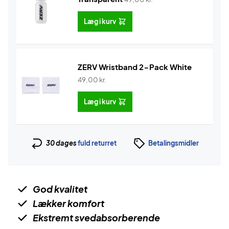
Læg i kurv
ZERV Wristband 2-Pack White
49,00
kr.
Læg i kurv
30 dages
fuld returret
Betalingsmidler
God kvalitet
Lækker komfort
Ekstremt svedabsorberende