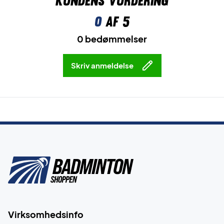
Kundens vurdering
0
af 5
0 bedømmelser
Skriv anmeldelse
Virksomhedsinfo