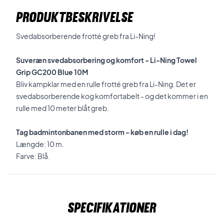
PRODUKTBESKRIVELSE
Svedabsorberende frotté greb fra Li-Ning!
Suveræn svedabsorbering og komfort - Li-Ning Towel
Grip GC200 Blue 10M
Bliv kampklar med en rulle frotté greb fra Li-Ning. Det er
svedabsorberende kog komfortabelt - og det kommer i en
rulle med 10 meter blåt greb.
Tag badmintonbanen med storm - køb en rulle i dag!
Længde: 10 m.
Farve: Blå.
Specifikationer