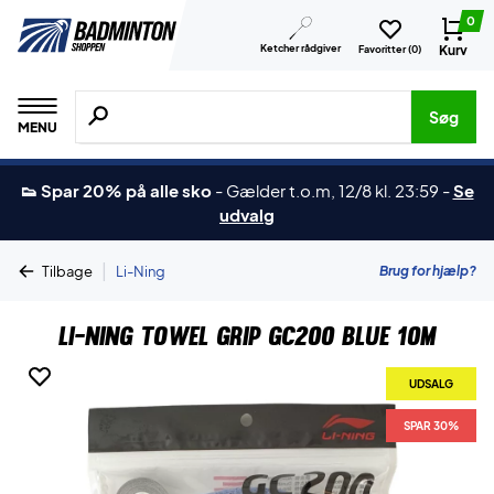
0
Ketcher rådgiver
Kurv
Favoritter (
0
)
Søg efter produkter, mærker etc.
Søg
MENU
👟 Spar 20% på alle sko
-
Gælder t.o.m, 12/8 kl. 23:59
-
Se
udvalg
|
Brug for hjælp?
Tilbage
Li-Ning
Li-Ning Towel Grip GC200 Blue 10M
UDSALG
SPAR 30%