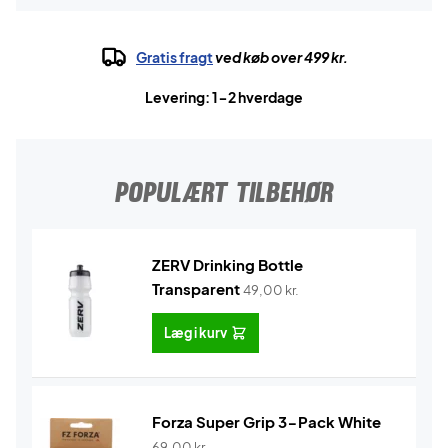
Gratis fragt
ved køb over 499 kr.
Levering: 1-2 hverdage
POPULÆRT TILBEHØR
ZERV Drinking Bottle
Transparent
49,00
kr.
Læg i kurv
Forza Super Grip 3-Pack White
69,00
kr.