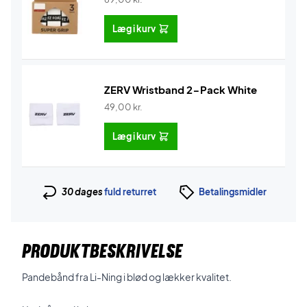
Læg i kurv
ZERV Wristband 2-Pack White
49,00
kr.
Læg i kurv
30 dages
fuld returret
Betalingsmidler
PRODUKTBESKRIVELSE
Pandebånd fra Li-Ning i blød og lækker kvalitet.