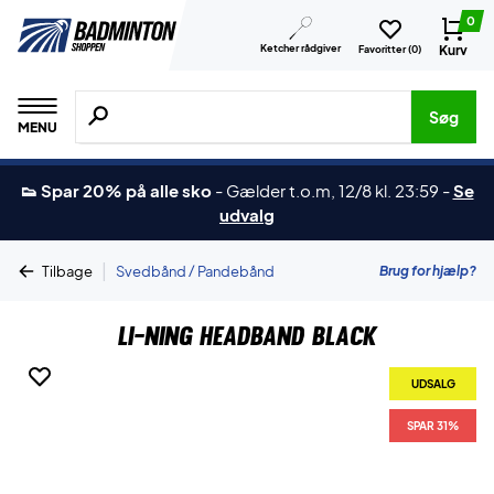
0
Ketcher rådgiver
Kurv
Favoritter (
0
)
Søg efter produkter, mærker etc.
Søg
MENU
👟 Spar 20% på alle sko
-
Gælder t.o.m, 12/8 kl. 23:59
-
Se
udvalg
|
Brug for hjælp?
Tilbage
Svedbånd / Pandebånd
Li-Ning Headband Black
UDSALG
SPAR 31%