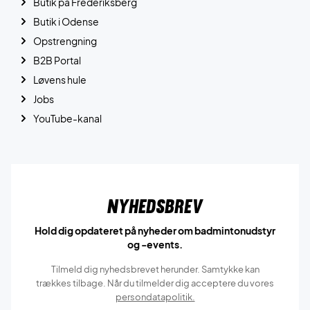
Butik på Frederiksberg
Butik i Odense
Opstrengning
B2B Portal
Løvens hule
Jobs
YouTube-kanal
Nyhedsbrev
Hold dig opdateret på nyheder om badmintonudstyr
og -events.
Tilmeld dig nyhedsbrevet herunder. Samtykke kan
trækkes tilbage. Når du tilmelder dig acceptere du vores
persondatapolitik.