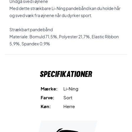
Undgå sved i øjnene
Med dette strækbare Li-Ning pandebånd kan du holde hår
og sved væk fra øjnene når du dyrker sport.
Strækbart pandebånd
Materiale: Bomuld
71,5%, Polyester 21,7%, Elastic Ribbon
5,9%, Spandex 0,9%
Specifikationer
Mærke:
Li-Ning
Farve:
Sort
Køn:
Herre