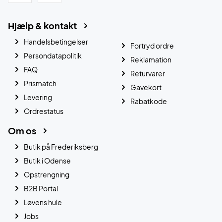
Hjælp & kontakt
Handelsbetingelser
Fortryd ordre
Persondatapolitik
Reklamation
FAQ
Returvarer
Prismatch
Gavekort
Levering
Rabatkode
Ordrestatus
Om os
Butik på Frederiksberg
Butik i Odense
Opstrengning
B2B Portal
Løvens hule
Jobs