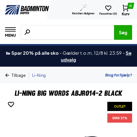
0
Ketcher rådgiver
Kurv
Favoritter (
0
)
Søg efter produkter, mærker etc.
Søg
MENU
👟 Spar 20% på alle sko
-
Gælder t.o.m, 12/8 kl. 23:59
-
Se
udvalg
|
Brug for hjælp?
Tilbage
Li-Ning
Li-Ning Big Words ABJR014-2 Black
OUTLET
OUTLET
SPAR 37%
SPAR 37%