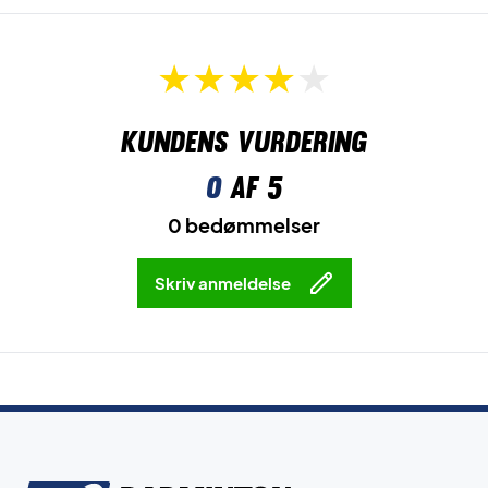
Kundens vurdering
0
af 5
0 bedømmelser
Skriv anmeldelse