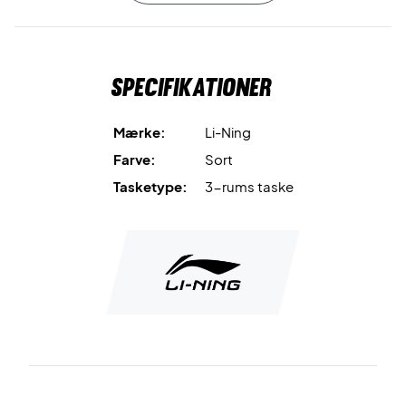
I bunden af tasken er der et ventileret skorrum, hvori du kan
opbevare dine badmintonsko og holde dem adskilt fra dit
andet udstyr. I toppen er der en hank, hvorved du kan bære
Specifikationer
tasken. Den kan også transporteres ved hjælp af de
justerbare og komfortable rygsækstropper.
Mærke:
Li-Ning
Foruden det praktiske, så har Li-Ning også lagt stor vægt på
Farve:
Sort
det designmæssige aspekt. Designet tager udgangspunkt
Tasketype:
3-rums taske
i den kinesiske kultur, og derfor er denne sorte taske
præget med traditionelle bogstaver i guldfarve.
Elegant, praktisk og rummelig badmintontaske - køb den
i dag!
Materialer: Syntetisk læder og polyester
Mål: 76 x 31 x 29 cm
Farve: Sort med guldfarvede detaljer.