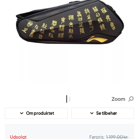
Zoom
Om produktet
Se tilbehør
Udsolgt
Førpris:
1.199,00 kr.