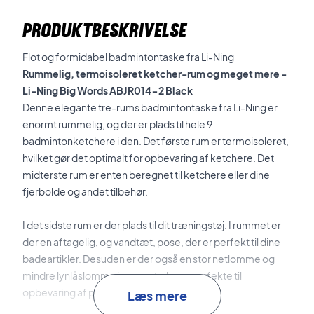
PRODUKTBESKRIVELSE
Flot og formidabel badmintontaske fra Li-Ning
Rummelig, termoisoleret ketcher-rum og meget mere -
Li-Ning Big Words ABJR014-2 Black
Denne elegante tre-rums badmintontaske fra Li-Ning er
enormt rummelig, og der er plads til hele 9
badmintonketchere i den. Det første rum er termoisoleret,
hvilket gør det optimalt for opbevaring af ketchere. Det
midterste rum er enten beregnet til ketchere eller dine
fjerbolde og andet tilbehør.
I det sidste rum er der plads til dit træningstøj. I rummet er
der en aftagelig, og vandtæt, pose, der er perfekt til dine
badeartikler. Desuden er der også en stor netlomme og
mindre lynlåslomme i rummet, der er perfekte til
opbevaring af personlige ejendele.
Læs mere