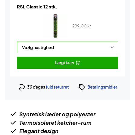
RSL Classic 12 stk.
299,00
kr.
Læg i kurv
30 dages
fuld returret
Betalingsmidler
Syntetisk læder og polyester
Termoisoleret ketcher-rum
Elegant design