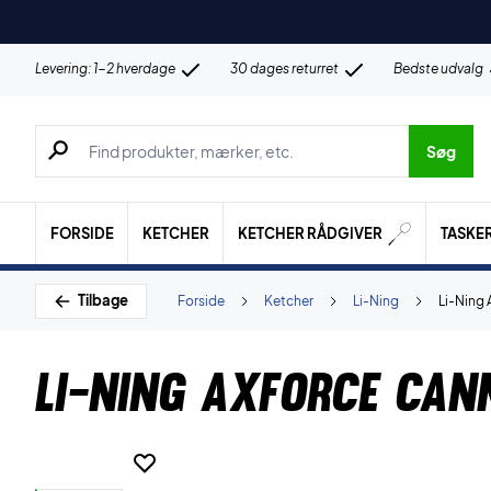
Levering: 1-2 hverdage
30 dages returret
Bedste udvalg
Søg efter produkter, mærker etc.
Søg
FORSIDE
KETCHER
KETCHER RÅDGIVER
TASKE
Tilbage
Forside
Ketcher
Li-Ning
Li-Ning
Li-Ning AXForce Can