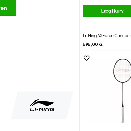
ren
Læg i kurv
Li-Ning AXForce Cannon
595,00 kr.