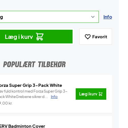
Info
Læg i kurv
Favorit
POPULÆRT TILBEHØR
orza Super Grip 3-Pack White
av fuld kontrol med Forza Super Grip 3-
Læg i kurv
ack WhiteGrebene sikrer d...
Info
9,00
kr.
ERV Badminton Cover