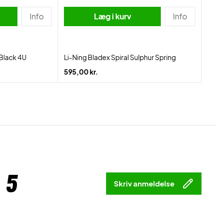
Info
Læg i kurv
Info
Black 4U
Li-Ning Bladex Spiral Sulphur Spring
595,00 kr.
 5
Skriv anmeldelse