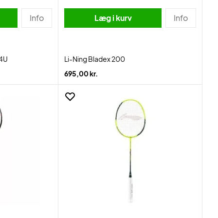
Info
Læg i kurv
Info
 4U
Li-Ning Bladex 200
695,00 kr.