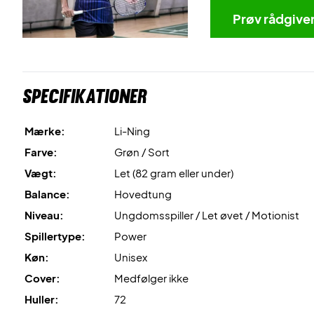
Prøv rådgive
Specifikationer
Mærke:
Li-Ning
Farve:
Grøn / Sort
Vægt:
Let (82 gram eller under)
Balance:
Hovedtung
Niveau:
Ungdomsspiller / Let øvet / Motionist
Spillertype:
Power
Køn:
Unisex
Cover:
Medfølger ikke
Huller:
72