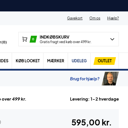
Gavekort
Om os
Hjælp?
INDKØBSKURV
0
Gratis fragt ved køb over 499 kr.
 (
0
)
IDES
KØB LOOKET
MÆRKER
UDELEG
OUTLET
Brug for hjælp?
 over 499 kr.
Levering: 1-2 hverdage
595,00 kr.
)