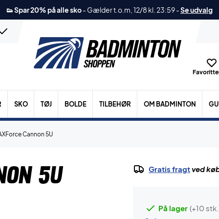
👟 Spar 20% på alle sko
-
Gælder t.o.m, 12/8 kl. 23:59
-
Se udvalg
Favoritter
R
SKO
TØJ
BOLDE
TILBEHØR
OM BADMINTON
GU
 AXForce Cannon 5U
non 5U
Gratis fragt
ved køb
På lager
(+10 stk.