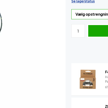
Se lagerstatus
F
H
P
6
Z