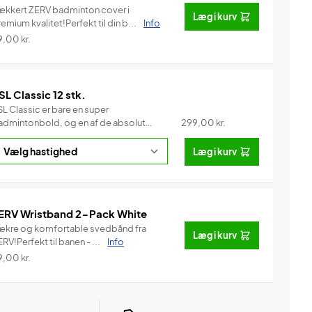
ækkert ZERV badminton cover i
Læg i kurv
emium kvalitet!Perfekt til din b...
Info
9,00
kr.
SL Classic 12 stk.
L Classic er bare en super
admintonbold, og en af de absolut
299,00
kr.
e...
Info
Læg i kurv
ERV Wristband 2-Pack White
ækre og komfortable svedbånd fra
Læg i kurv
RV!Perfekt til banen - ...
Info
9,00
kr.