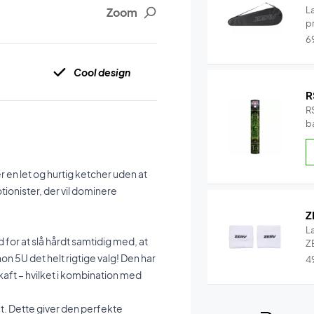
L
Zoom
pr
6
Cool design
R
RS
b
b
r en let og hurtig ketcher uden at
onister, der vil dominere
Z
L
for at slå hårdt samtidig med, at
ZE
 5U det helt rigtige valg! Den har
4
kaft – hvilket i kombination med
t. Dette giver den perfekte