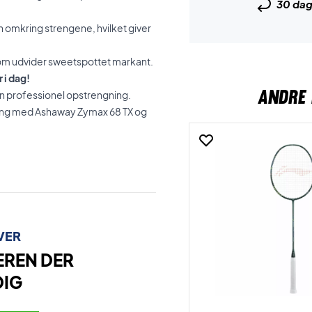
30 da
 omkring strengene, hvilket giver
m udvider sweetspottet markant.
 i dag!
ANDRE 
r en professionel opstrengning.
gning med Ashaway Zymax 68 TX og
VER
EREN DER
DIG