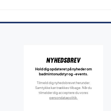
Nyhedsbrev
Hold dig opdateret på nyheder om
badmintonudstyr og -events.
Tilmeld dig nyhedsbrevet herunder.
Samtykke kan trækkes tilbage. Når du
tilmelder dig acceptere du vores
persondatapolitik.