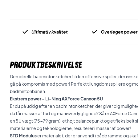
Ultimativ kvalitet
Overlegen power
PRODUKTBESKRIVELSE
Den ideelle badmintonketcher til den offensive spiller, der ønske
gå på kompromis med power! Perfekt til ungdomsspillere og moti
badmintonbanen.
Ekstrem power – Li-Ning AXForce Cannon 5U
Er du på udkig efter en badmintonketcher, der giver dig mulighed 
du får masser af fart og manøvredygtighed? Så er AXForce Cannon
en 5U vægt (75-79 gram), et højt balancepunkt og et fleksibelt s
materialerne og teknologierne, resulterer i masser af power!
STD Modulus
er materialet, der er anvendt i både ramme og skaf