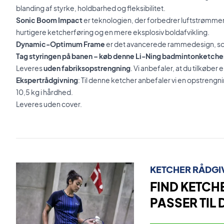
blanding af styrke, holdbarhed og fleksibilitet.
Sonic Boom Impact
er teknologien, der forbedrer luftstrømmen
hurtigere ketcherføring og en mere eksplosiv boldafvikling.
Dynamic-Optimum Frame
er det avancerede rammedesign, so
Tag styringen på banen – køb denne Li-Ning badmintonketcher
Leveres
uden fabriksopstrengning
. Vi anbefaler, at du tilkøbe
Ekspertrådgivning
: Til denne ketcher anbefaler vi en opstren
10,5 kg i hårdhed.
Leveres uden cover.
KETCHER RÅDGI
FIND KETCH
PASSER TIL 