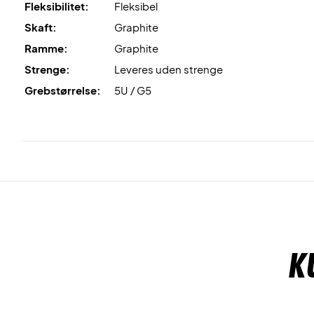
Fleksibilitet:
Fleksibel
Skaft:
Graphite
Ramme:
Graphite
Strenge:
Leveres uden strenge
Grebstørrelse:
5U / G5
K