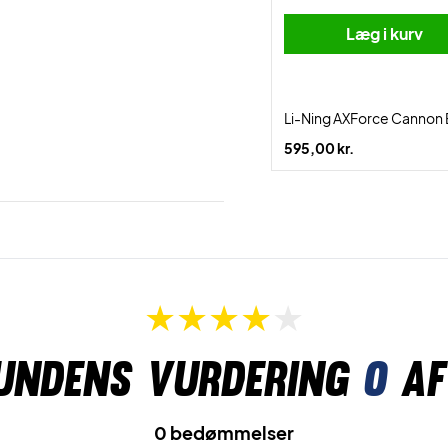
Læg i kurv
Li-Ning AXForce Cannon 
595,00 kr.
undens vurdering
0
af
0 bedømmelser