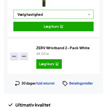
Læg i kurv
ZERV Wristband 2-Pack White
49,00
kr.
Læg i kurv
30 dages
fuld returret
Betalingsmidler
Ultimativ kvalitet