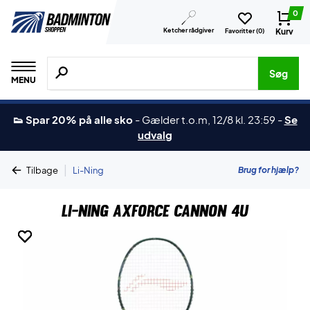
0
Ketcher rådgiver
Kurv
Favoritter (
0
)
Søg efter produkter, mærker etc.
Søg
MENU
👟 Spar 20% på alle sko
-
Gælder t.o.m, 12/8 kl. 23:59
-
Se
udvalg
|
Brug for hjælp?
Tilbage
Li-Ning
Li-Ning AXForce Cannon 4U