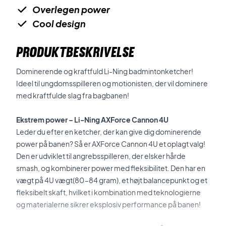
Overlegen power
Cool design
PRODUKTBESKRIVELSE
Dominerende og kraftfuld Li-Ning badmintonketcher!
Ideel til ungdomsspilleren og motionisten, der vil dominere
med kraftfulde slag fra bagbanen!
Ekstrem power – Li-Ning AXForce Cannon 4U
Leder du efter en ketcher, der kan give dig dominerende
power på banen? Så er AXForce Cannon 4U et oplagt valg!
Den er udviklet til angrebsspilleren, der elsker hårde
smash, og kombinerer power med fleksibilitet. Den har en
vægt på 4U vægt(80-84 gram), et højt balancepunkt og et
fleksibelt skaft, hvilket i kombination med teknologierne
og materialerne sikrer eksplosiv performance på banen!