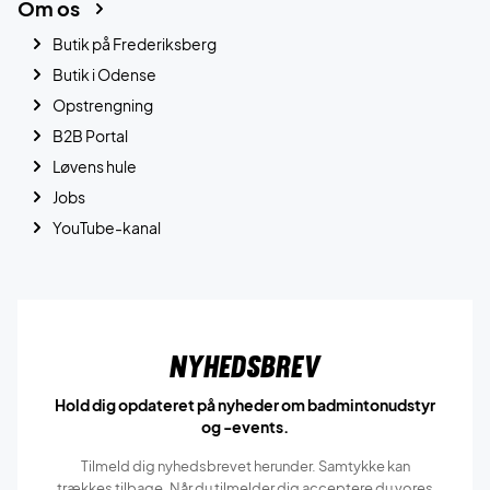
Om os
Butik på Frederiksberg
Butik i Odense
Opstrengning
B2B Portal
Løvens hule
Jobs
YouTube-kanal
Nyhedsbrev
Hold dig opdateret på nyheder om badmintonudstyr
og -events.
Tilmeld dig nyhedsbrevet herunder. Samtykke kan
trækkes tilbage. Når du tilmelder dig acceptere du vores