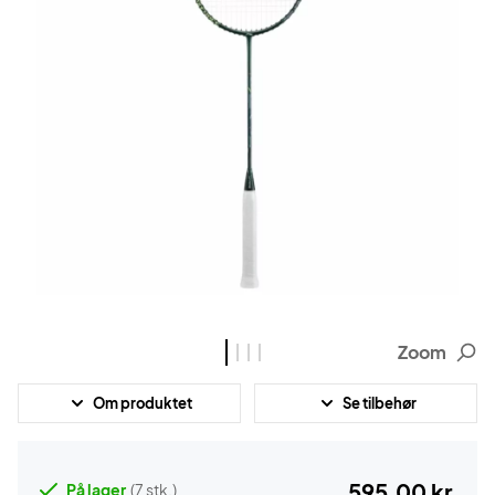
Zoom
Om produktet
Se tilbehør
595,00 kr.
På lager
(7 stk.)