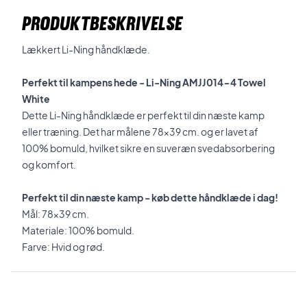
PRODUKTBESKRIVELSE
Lækkert Li-Ning håndklæde.
Perfekt til kampens hede - Li-Ning AMJJ014-4 Towel
White
Dette Li-Ning håndklæde er perfekt til din næste kamp
eller træning. Det har målene 78x39 cm. og er lavet af
100% bomuld, hvilket sikre en suveræn svedabsorbering
og komfort.
Perfekt til din næste kamp - køb dette håndklæde i dag!
Mål:
78x39 cm.
Materiale: 100% bomuld.
Farve: Hvid og rød.