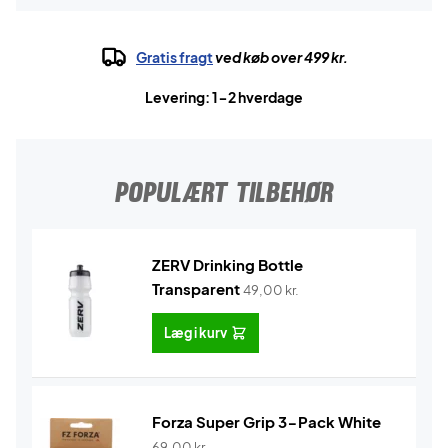
Gratis fragt
ved køb over 499 kr.
Levering: 1-2 hverdage
POPULÆRT TILBEHØR
ZERV Drinking Bottle
Transparent
49,00
kr.
Læg i kurv
Forza Super Grip 3-Pack White
69,00
kr.