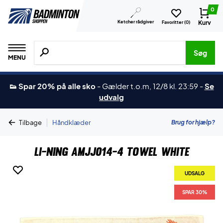
0
Ketcher rådgiver
Kurv
Favoritter (
0
)
Søg efter produkter, mærker etc.
Søg
MENU
👟 Spar 20% på alle sko
-
Gælder t.o.m, 12/8 kl. 23:59
-
Se
udvalg
|
Brug for hjælp?
Tilbage
Håndklæder
Li-Ning AMJJ014-4 Towel White
UDSALG
SPAR 30%