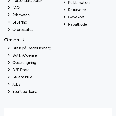
Persondatapolitik
Reklamation
FAQ
Returvarer
Prismatch
Gavekort
Levering
Rabatkode
Ordrestatus
Om os
Butik på Frederiksberg
Butik i Odense
Opstrengning
B2B Portal
Løvens hule
Jobs
YouTube-kanal