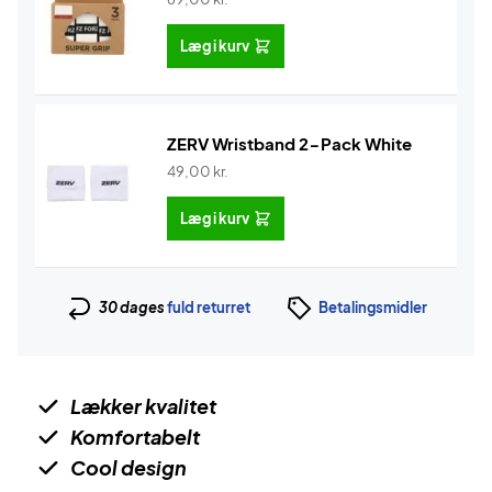
Læg i kurv
ZERV Wristband 2-Pack White
49,00
kr.
Læg i kurv
30 dages
fuld returret
Betalingsmidler
Lækker kvalitet
Komfortabelt
Cool design