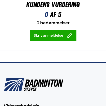
Kundens vurdering
0
af 5
0 bedømmelser
Skriv anmeldelse
Virksomhedsinfo