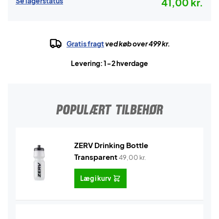
Se lagerstatus
41,00 kr.
Gratis fragt
ved køb over 499 kr.
Levering: 1-2 hverdage
POPULÆRT TILBEHØR
ZERV Drinking Bottle
Transparent
49,00
kr.
Læg i kurv