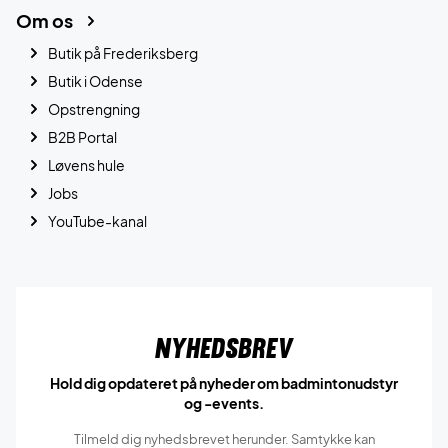
Om os
Butik på Frederiksberg
Butik i Odense
Opstrengning
B2B Portal
Løvens hule
Jobs
YouTube-kanal
Nyhedsbrev
Hold dig opdateret på nyheder om badmintonudstyr
og -events.
Tilmeld dig nyhedsbrevet herunder. Samtykke kan