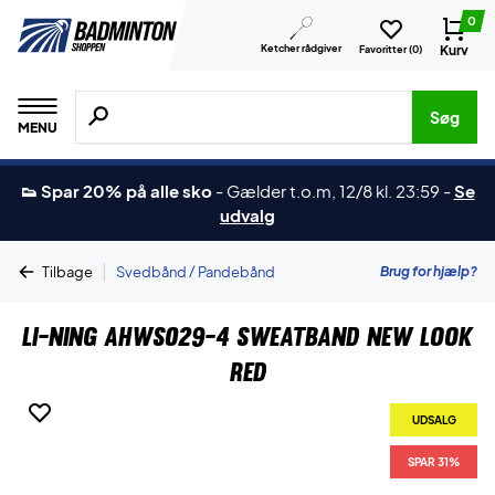
0
Ketcher rådgiver
Kurv
Favoritter (
0
)
Søg efter produkter, mærker etc.
Søg
MENU
👟 Spar 20% på alle sko
-
Gælder t.o.m, 12/8 kl. 23:59
-
Se
udvalg
|
Brug for hjælp?
Tilbage
Svedbånd / Pandebånd
Li-Ning AHWS029-4 Sweatband New Look
Red
UDSALG
SPAR 31%