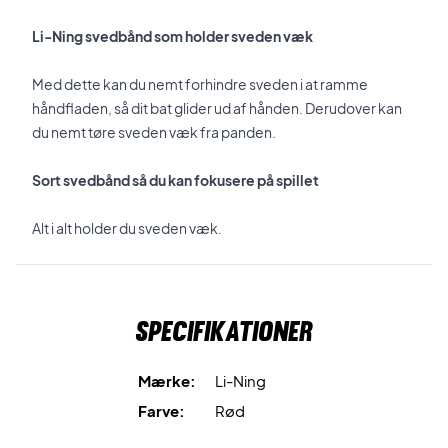
Li-Ning svedbånd som holder sveden væk
Med dette kan du nemt forhindre sveden i at ramme
håndfladen, så dit bat glider ud af hånden. Derudover kan
du nemt tøre sveden væk fra panden.
Sort svedbånd så du kan fokusere på spillet
Alt i alt holder du sveden væk.
Specifikationer
Mærke:
Li-Ning
Farve:
Rød