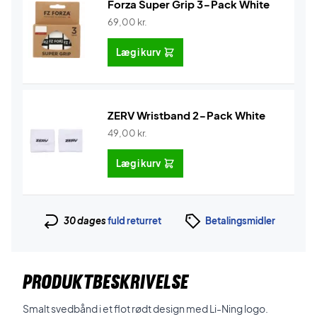
Forza Super Grip 3-Pack White
69,00
kr.
Læg i kurv
ZERV Wristband 2-Pack White
49,00
kr.
Læg i kurv
30 dages
fuld returret
Betalingsmidler
PRODUKTBESKRIVELSE
Smalt svedbånd i et flot rødt design med Li-Ning logo.