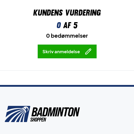
Kundens vurdering
0
af 5
0 bedømmelser
Skriv anmeldelse