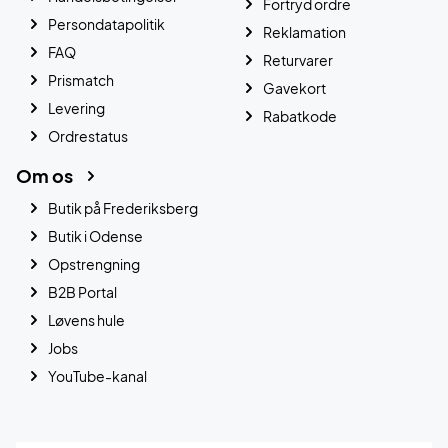
Fortryd ordre
Persondatapolitik
Reklamation
FAQ
Returvarer
Prismatch
Gavekort
Levering
Rabatkode
Ordrestatus
Om os
Butik på Frederiksberg
Butik i Odense
Opstrengning
B2B Portal
Løvens hule
Jobs
YouTube-kanal