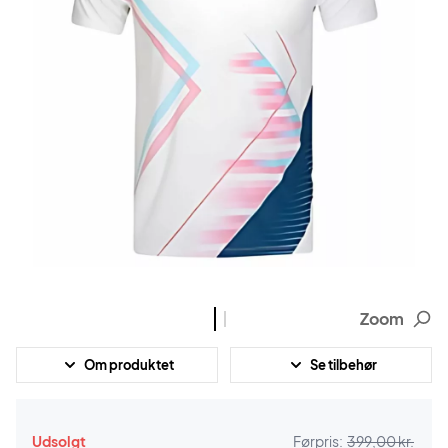
Zoom
Om produktet
Se tilbehør
Udsolgt
Førpris:
399,00 kr.