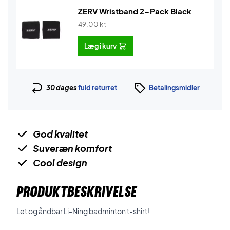
ZERV Wristband 2-Pack Black
49,00
kr.
Læg i kurv
30 dages
fuld returret
Betalingsmidler
God kvalitet
Suveræn komfort
Cool design
PRODUKTBESKRIVELSE
Let og åndbar Li-Ning badminton t-shirt!