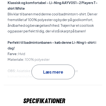
Klassisk og komfortabel – Li-Ning AAYV051-2 Players T-
shirt White
Bliv klar til banen med denne cool badminton t-shirt. Den er
fremstillet af 100% polyester og byder på god komfort,
åndbarhed og bevægelsesfrihed. Trøjen har et cool look
og passer perfekt til dig, der vil stå skarpt på banen!
Perfekt til badmintonbanen – køb denne Li-Ning t-shirt i
dag!
Farve:
Hvid
Materiale:
100% polyester
OBS:
Asiatiske størrelser angivet i nakken – se
Læs mere
konvertering herunder:
S = XS (EU størrelse)
M = S (EU størrelse)
L = M (EU størrelse)
Specifikationer
XL = L (EU størrelse)
XXL = XL (EU størrelse)