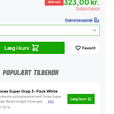
323,00 kr.
SPAR 46%
Sidste chance
Størrelsesguide
Læg i kurv
Favorit
POPULÆRT TILBEHØR
onex Super Grap 3-Pack White
orbedre spiloplevelse med Yonex Super
Læg i kurv
rap.Bedst solgte Yonex gre...
Info
9,00
kr.