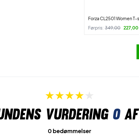
Forza CL2501 Women T-sh
Førpris:
349,00
227,00 
undens vurdering
0
af
0 bedømmelser