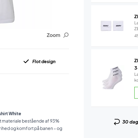
Z
L
ZE
Zoom
4
Z
Flot design
3
L
k
hirt White
bart materiale bestående af 93%
30 da
rihed og komfort på banen – og