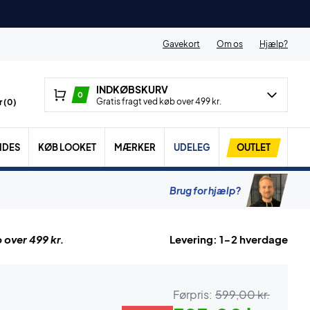
Gavekort
Om os
Hjælp?
INDKØBSKURV
0
Gratis fragt ved køb over 499 kr.
 (
0
)
IDES
KØB LOOKET
MÆRKER
UDELEG
OUTLET
Brug for hjælp?
 over 499 kr.
Levering: 1-2 hverdage
Førpris:
599,00 kr.