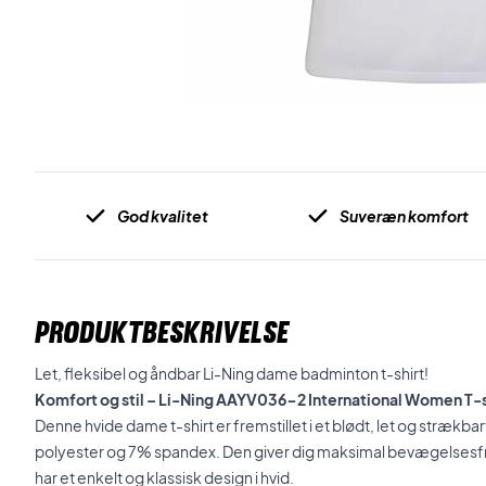
God kvalitet
Suveræn komfort
PRODUKTBESKRIVELSE
Let, fleksibel og åndbar Li-Ning dame badminton t-shirt!
Komfort og stil – Li-Ning AAYV036-2 International Women T-s
Denne hvide dame t-shirt er fremstillet i et blødt, let og stræk
polyester og 7% spandex. Den giver dig maksimal bevægelsesf
har et enkelt og klassisk design i hvid.