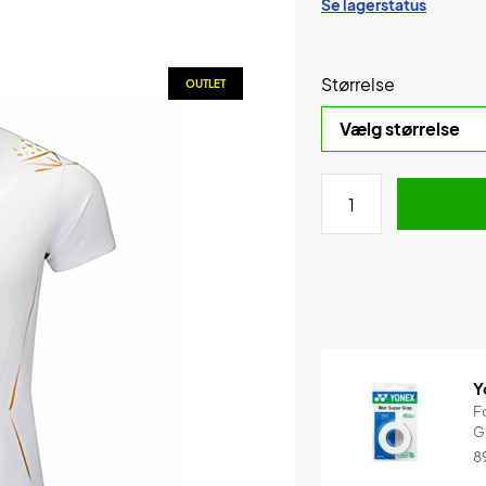
Se lagerstatus
Størrelse
OUTLET
Y
F
G
8