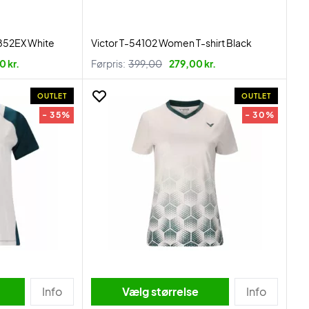
852EX White
Victor T-54102 Women T-shirt Black
0 kr.
Førpris:
399,00
279,00 kr.
OUTLET
OUTLET
- 35%
- 30%
Info
Vælg størrelse
Info