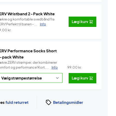
ERV Wristband 2-Pack White
ækre og komfortable svedbånd fra
Læg i kurv
RV!Perfekt til banen - ...
Info
9,00
kr.
ERV Performance Socks Short
-pack White
ækre ZERV strømper, der kombinerer
omfort og performance!Kort,...
Info
99,00
kr.
Læg i kurv
ges
fuld returret
Betalingsmidler