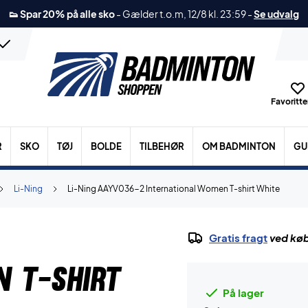
👟 Spar 20% på alle sko
-
Gælder t.o.m, 12/8 kl. 23:59
-
Se udvalg
Favoritter
R
SKO
TØJ
BOLDE
TILBEHØR
OM BADMINTON
GU
Li-Ning
Li-Ning AAYV036-2 International Women T-shirt White
Gratis fragt
ved køb
 T-shirt
På lager