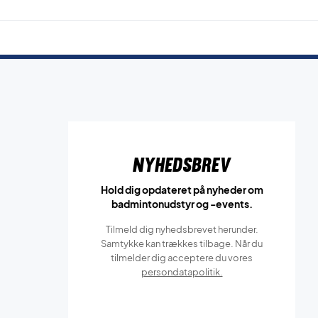
Nyhedsbrev
Hold dig opdateret på nyheder om
badmintonudstyr og -events.
Tilmeld dig nyhedsbrevet herunder.
Samtykke kan trækkes tilbage. Når du
tilmelder dig acceptere du vores
persondatapolitik.