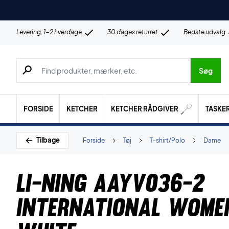
Levering: 1-2 hverdage
30 dages returret
Bedste udvalg
Søg efter produkter, mærker etc.
Søg
FORSIDE
KETCHER
KETCHER RÅDGIVER
TASKE
Tilbage
Forside
Tøj
T-shirt/Polo
Dame
Li-Ning AAYV036-2
International Women