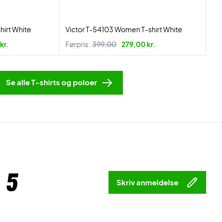
irt White
Victor T-54103 Women T-shirt White
kr.
Førpris:
399,00
279,00 kr.
Se alle T-shirts og poloer
 5
Skriv anmeldelse