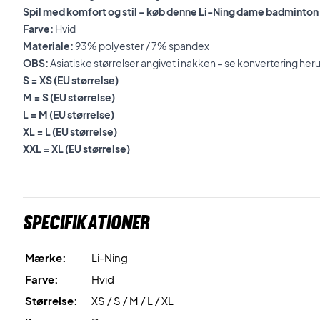
Spil med komfort og stil – køb denne Li-Ning dame badminton 
Farve:
Hvid
Materiale:
93% polyester / 7% spandex
OBS:
Asiatiske størrelser angivet i nakken – se konvertering her
S = XS (EU størrelse)
M = S (EU størrelse)
L = M (EU størrelse)
XL = L (EU størrelse)
XXL = XL (EU størrelse)
Specifikationer
Mærke:
Li-Ning
Farve:
Hvid
Størrelse:
XS / S / M / L / XL