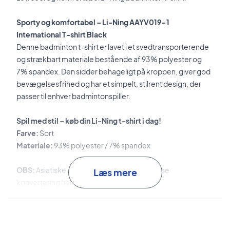
Sporty og komfortabel – Li-Ning AAYV019-1
International T-shirt Black
Denne badminton t-shirt er lavet i et svedtransporterende
og strækbart materiale bestående af 93% polyester og
7% spandex. Den sidder behageligt på kroppen, giver god
bevægelsesfrihed og har et simpelt, stilrent design, der
passer til enhver badmintonspiller.
Spil med stil – køb din Li-Ning t-shirt i dag!
Farve:
Sort
Materiale:
93% polyester / 7% spandex
OBS:
Asiatiske størrelser angivet i nakken – se
Læs mere
konvertering herunder:
S = XS (EU størrelse)
M = S (EU størrelse)
L = M (EU størrelse)