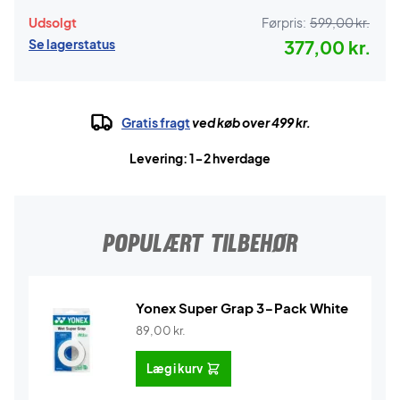
Udsolgt
Førpris:
599,00 kr.
Se lagerstatus
377,00 kr.
Gratis fragt
ved køb over 499 kr.
Levering: 1-2 hverdage
POPULÆRT TILBEHØR
Yonex Super Grap 3-Pack White
89,00
kr.
Læg i kurv