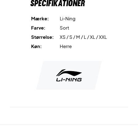
Specifikationer
XL = L (EU størrelse)
XXL = XL (EU størrelse)
Mærke:
Li-Ning
Farve:
Sort
Størrelse:
XS / S / M / L / XL / XXL
Køn:
Herre