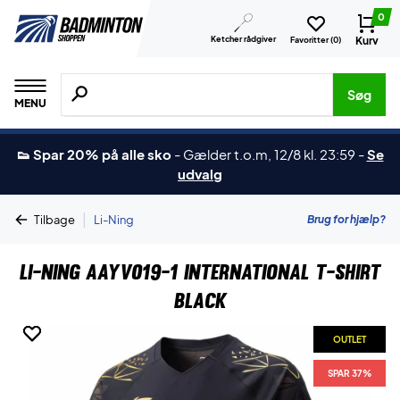
0
Ketcher rådgiver
Kurv
Favoritter (
0
)
Søg efter produkter, mærker etc.
Søg
MENU
👟 Spar 20% på alle sko
-
Gælder t.o.m, 12/8 kl. 23:59
-
Se
udvalg
|
Brug for hjælp?
Tilbage
Li-Ning
Li-Ning AAYV019-1 International T-shirt
Black
OUTLET
OUTLET
SPAR 37%
SPAR 37%