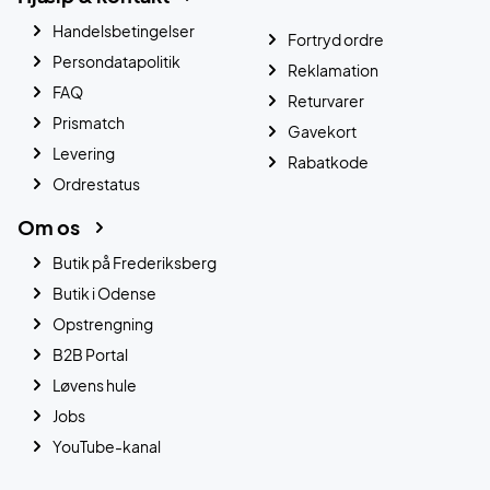
Handelsbetingelser
Fortryd ordre
Persondatapolitik
Reklamation
FAQ
Returvarer
Prismatch
Gavekort
Levering
Rabatkode
Ordrestatus
Om os
Butik på Frederiksberg
Butik i Odense
Opstrengning
B2B Portal
Løvens hule
Jobs
YouTube-kanal