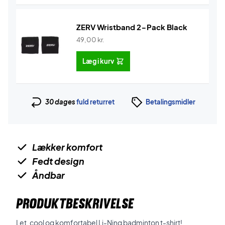
ZERV Wristband 2-Pack Black
49,00
kr.
Læg i kurv
30 dages
fuld returret
Betalingsmidler
Lækker komfort
Fedt design
Åndbar
PRODUKTBESKRIVELSE
Let, cool og komfortabel Li-Ning badminton t-shirt!