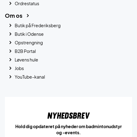
Ordrestatus
Om os
Butik på Frederiksberg
Butik i Odense
Opstrengning
B2B Portal
Løvens hule
Jobs
YouTube-kanal
Nyhedsbrev
Hold dig opdateret på nyheder om badmintonudstyr
og -events.