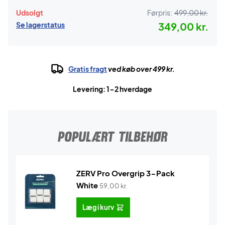
Udsolgt
Førpris:
499,00 kr.
Se lagerstatus
349,00 kr.
Gratis fragt
ved køb over 499 kr.
Levering: 1-2 hverdage
POPULÆRT TILBEHØR
ZERV Pro Overgrip 3-Pack
White
59,00
kr.
Læg i kurv