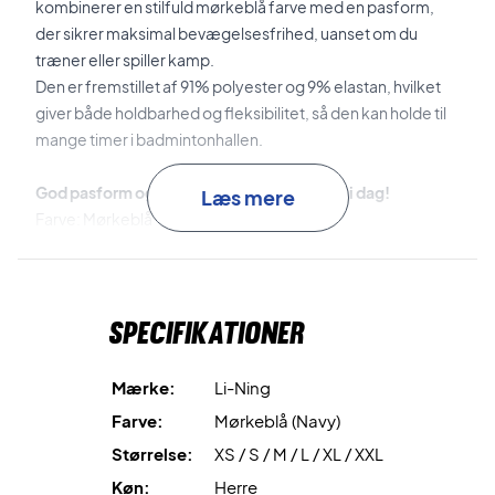
kombinerer en stilfuld mørkeblå farve med en pasform,
der sikrer maksimal bevægelsesfrihed, uanset om du
træner eller spiller kamp.
Den er fremstillet af 91% polyester og 9% elastan, hvilket
giver både holdbarhed og fleksibilitet, så den kan holde til
mange timer i badmintonhallen.
God pasform og lækkert deisgn - Køb den i dag!
Læs mere
Farve: Mørkeblå
Materiale: Polyester 91%, Elastane 9%
Specifikationer
OBS: asiatisk størrelse angivet i nakken.
S = XS (EU størrelse)
Mærke:
Li-Ning
Farve:
Mørkeblå (Navy)
M = S (EU størrelse)
Størrelse:
XS / S / M / L / XL / XXL
L = M (EU størrelse)
Køn:
Herre