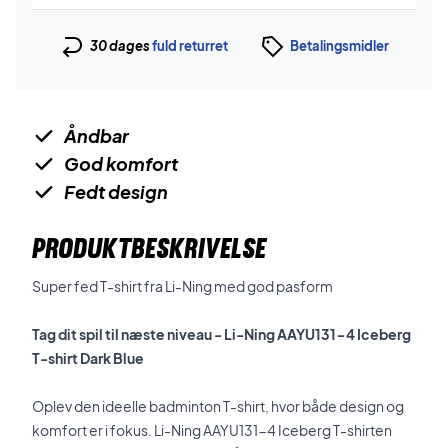
30 dages
fuld returret
Betalingsmidler
Åndbar
God komfort
Fedt design
PRODUKTBESKRIVELSE
Super fed T-shirt fra Li-Ning med god pasform
Tag dit spil til næste niveau - Li-Ning AAYU131-4 Iceberg
T-shirt Dark Blue
Oplev den ideelle badminton T-shirt, hvor både design og
komfort er i fokus. Li-Ning AAYU131-4 Iceberg T-shirten