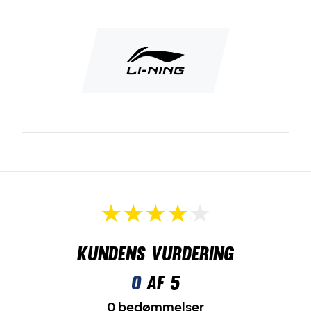
XL = L (EU størrelse)
XXL = XL (EU størrelse)
Kundens vurdering
0
af 5
0 bedømmelser