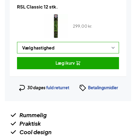
RSL Classic 12 stk.
299,00
kr.
Læg i kurv
30 dages
fuld returret
Betalingsmidler
Rummelig
Praktisk
Cool design