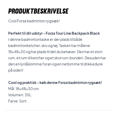
PRODUKTBESKRIVELSE
Cool Forza badminton rygsæk!
Perfekt til dit udstyr - Forza Tour Line Backpack Black
I denne badmintontaske er der plads til både
badmintonketcher, sko og tøj. Tasken har målene
18x48x30 og har plads til det du behøver. Den har et stort
rum, et rum til ketcher og et skorrum i bunden. Desuden har
den en lynlåslomme foran og en netlomme til drikkedunk
på siden!
Cool og praktisk - køb denne Forza badminton rygsæk!
Mål: 18x48x30 cm.
Volumen: 35L.
Farve: Sort.