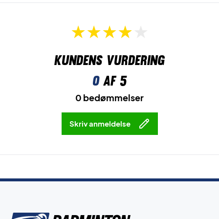
Kundens vurdering
0
af 5
0 bedømmelser
Skriv anmeldelse