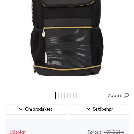
Zoom
Om produktet
Se tilbehør
Udsolgt
Førpris:
499,00 kr.