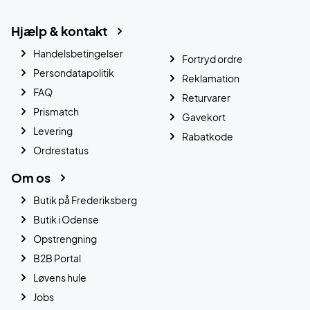
Hjælp & kontakt
Handelsbetingelser
Fortryd ordre
Persondatapolitik
Reklamation
FAQ
Returvarer
Prismatch
Gavekort
Levering
Rabatkode
Ordrestatus
Om os
Butik på Frederiksberg
Butik i Odense
Opstrengning
B2B Portal
Løvens hule
Jobs