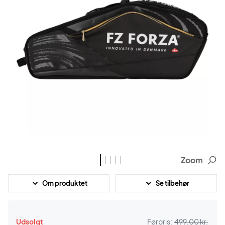
Zoom
Om produktet
Se tilbehør
Udsolgt
Førpris:
499,00 kr.