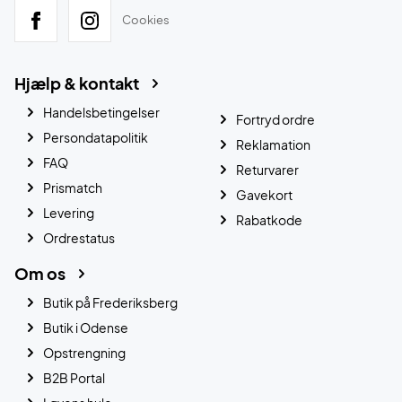
Cookies
Hjælp & kontakt
Handelsbetingelser
Fortryd ordre
Persondatapolitik
Reklamation
FAQ
Returvarer
Prismatch
Gavekort
Levering
Rabatkode
Ordrestatus
Om os
Butik på Frederiksberg
Butik i Odense
Opstrengning
B2B Portal