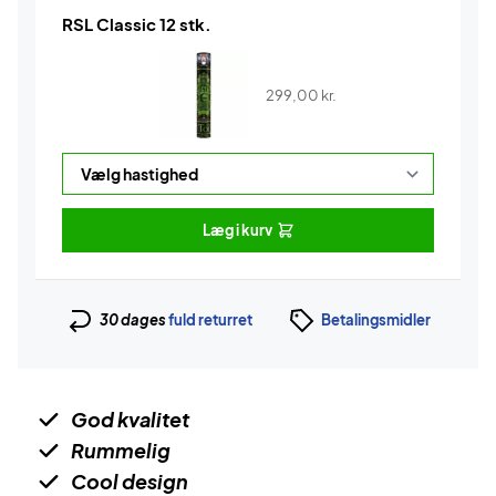
RSL Classic 12 stk.
299,00
kr.
Læg i kurv
30 dages
fuld returret
Betalingsmidler
God kvalitet
Rummelig
Cool design