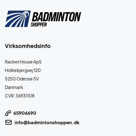
Virksomhedsinfo
Racket House ApS
Holkebjergvej 120
5250 Odense SV
Danmark
CVR: 36931108
65906690
info@badmintonshoppen.dk