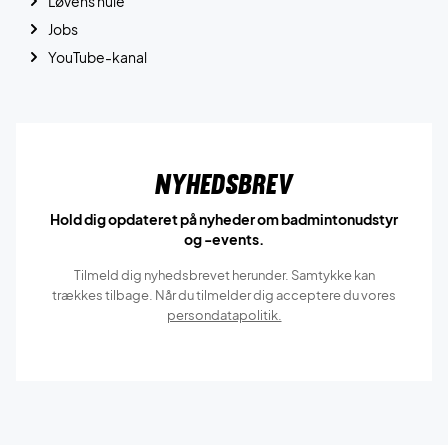
Løvens hule
Jobs
YouTube-kanal
Nyhedsbrev
Hold dig opdateret på nyheder om badmintonudstyr
og -events.
Tilmeld dig nyhedsbrevet herunder. Samtykke kan
trækkes tilbage. Når du tilmelder dig acceptere du vores
persondatapolitik.