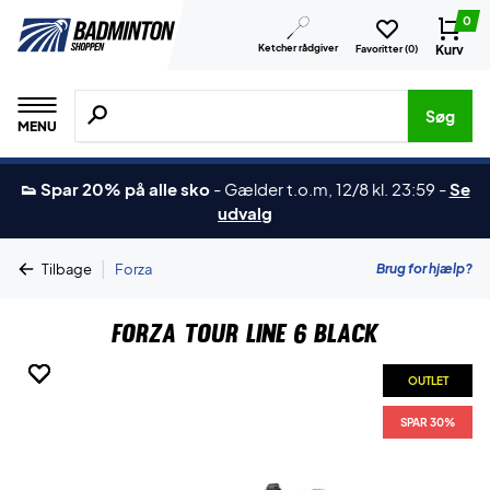
0
Ketcher rådgiver
Kurv
Favoritter (
0
)
Søg efter produkter, mærker etc.
Søg
MENU
👟 Spar 20% på alle sko
-
Gælder t.o.m, 12/8 kl. 23:59
-
Se
udvalg
|
Brug for hjælp?
Tilbage
Forza
Forza Tour Line 6 Black
OUTLET
OUTLET
OUTLET
OUTLET
OUTLET
SPAR 30%
SPAR 30%
SPAR 30%
SPAR 30%
SPAR 30%