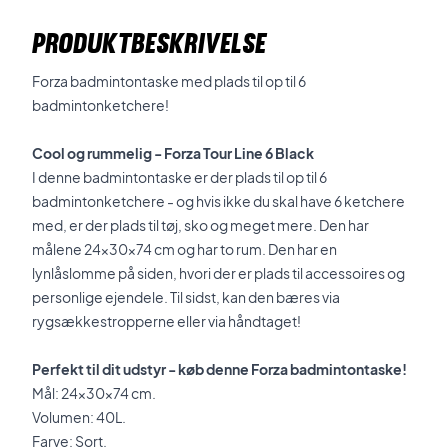
PRODUKTBESKRIVELSE
Forza badmintontaske med plads til op til 6
badmintonketchere!
Cool og rummelig - Forza Tour Line 6 Black
I denne badmintontaske er der plads til op til 6
badmintonketchere - og hvis ikke du skal have 6 ketchere
med, er der plads til tøj, sko og meget mere. Den har
målene 24x30x74 cm og har to rum. Den har en
lynlåslomme på siden, hvori der er plads til accessoires og
personlige ejendele. Til sidst, kan den bæres via
rygsækkestropperne eller via håndtaget!
Perfekt til dit udstyr - køb denne Forza badmintontaske!
Mål: 24x30x74 cm.
Volumen: 40L.
Farve: Sort.