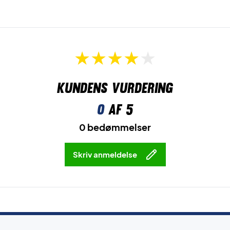
Kundens vurdering
0
af 5
0 bedømmelser
Skriv anmeldelse