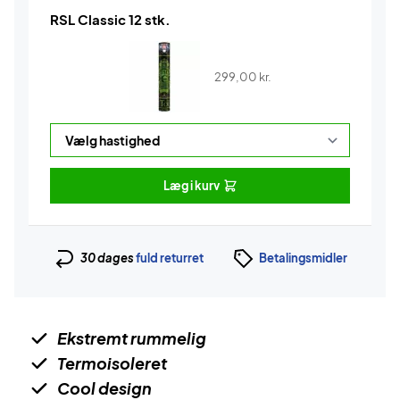
RSL Classic 12 stk.
299,00
kr.
Læg i kurv
30 dages
fuld returret
Betalingsmidler
Ekstremt rummelig
Termoisoleret
Cool design