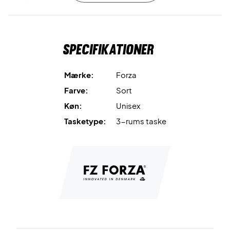
badmintontaske!
Mål: 42x30x74 cm.
Volumen: 70L.
Specifikationer
Farve: Sort.
Mærke:
Forza
Farve:
Sort
Køn:
Unisex
Tasketype:
3-rums taske