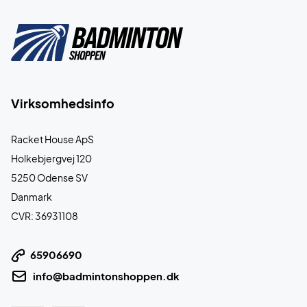
Virksomhedsinfo
Racket House ApS
Holkebjergvej 120
5250 Odense SV
Danmark
CVR: 36931108
65906690
info@badmintonshoppen.dk