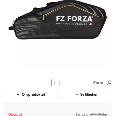
Zoom
Om produktet
Se tilbehør
Udsolgt
Førpris:
699,00 kr.