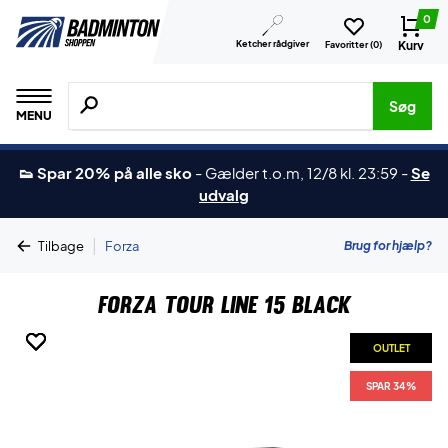
0
Ketcher rådgiver
Kurv
Favoritter (
0
)
Søg efter produkter, mærker etc.
Søg
MENU
👟 Spar 20% på alle sko
-
Gælder t.o.m, 12/8 kl. 23:59
-
Se
udvalg
|
Brug for hjælp?
Tilbage
Forza
Forza Tour Line 15 Black
OUTLET
OUTLET
OUTLET
OUTLET
OUTLET
SPAR 34%
SPAR 34%
SPAR 34%
SPAR 34%
SPAR 34%