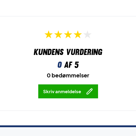
Kundens vurdering
0
af 5
0 bedømmelser
Skriv anmeldelse