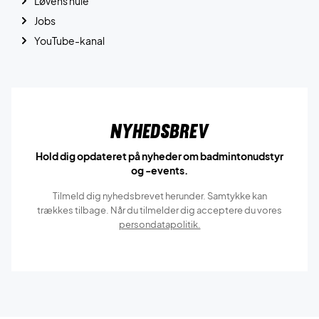
Løvens hule
Jobs
YouTube-kanal
Nyhedsbrev
Hold dig opdateret på nyheder om badmintonudstyr
og -events.
Tilmeld dig nyhedsbrevet herunder. Samtykke kan
trækkes tilbage. Når du tilmelder dig acceptere du vores
persondatapolitik.