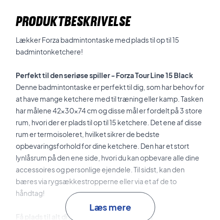
PRODUKTBESKRIVELSE
Lækker Forza badmintontaske med plads til op til 15
badmintonketchere!
Perfekt til den seriøse spiller - Forza Tour Line 15 Black
Denne badmintontaske er perfekt til dig, som har behov for
at have mange ketchere med til træning eller kamp. Tasken
har målene 42x30x74 cm og disse mål er fordelt på 3 store
rum, hvori der er plads til op til 15 ketchere. Det ene af disse
rum er termoisoleret, hvilket sikrer de bedste
opbevaringsforhold for dine ketchere. Den har et stort
lynlåsrum på den ene side, hvori du kan opbevare alle dine
accessoires og personlige ejendele. Til sidst, kan den
bæres via rygsækkestropperne eller via et af de to
håndtag!
Læs mere
Få plads til alt dit udstyr - køb denne Forza