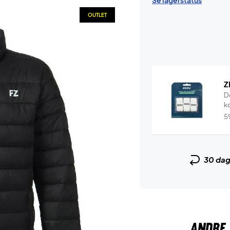
Se lagerstatus
OUTLET
Z
D
k
5
30 da
ANDRE 