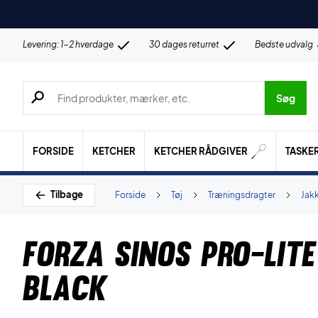
Levering: 1-2 hverdage
30 dages returret
Bedste udvalg
Søg efter produkter, mærker etc.
Søg
FORSIDE
KETCHER
KETCHER RÅDGIVER
TASKE
Tilbage
Forside
Tøj
Træningsdragter
Jak
Forza Sinos Pro-lit
Black