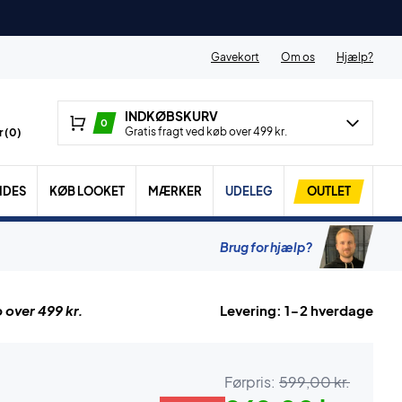
Gavekort
Om os
Hjælp?
INDKØBSKURV
0
Gratis fragt ved køb over 499 kr.
 (
0
)
IDES
KØB LOOKET
MÆRKER
UDELEG
OUTLET
Brug for hjælp?
 over 499 kr.
Levering: 1-2 hverdage
Førpris:
599,00 kr.