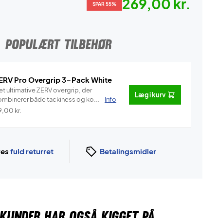
269,00 kr.
SPAR 55%
POPULÆRT TILBEHØR
ERV Pro Overgrip 3-Pack White
et ultimative ZERV overgrip, der
Læg i kurv
ombinerer både tackiness og ko...
Info
9,00
kr.
ges
fuld returret
Betalingsmidler
KUNDER HAR OGSÅ KIGGET PÅ