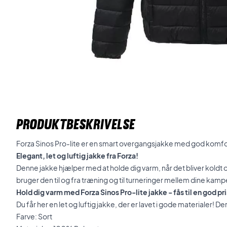
PRODUKTBESKRIVELSE
Forza Sinos Pro-lite er en smart overgangsjakke med god komf
Elegant, let og luftig jakke fra Forza!
Denne jakke hjælper med at holde dig varm, når det bliver koldt o
bruger den til og fra træning og til turneringer mellem dine kamp
Hold dig varm med Forza Sinos Pro-lite jakke - fås til en god pri
Du får her en let og luftig jakke, der er lavet i gode materialer! D
Farve: Sort