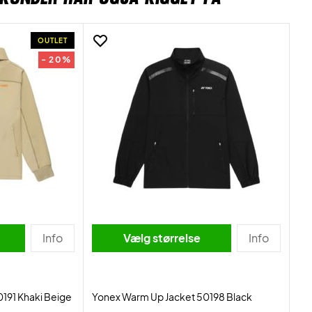
OUTLET
- 20%
Info
Vælg størrelse
Info
191 Khaki Beige
Yonex Warm Up Jacket 50198 Black