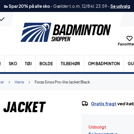
👟 Spar 20% på alle sko
-
Gælder t.o.m, 12/8 kl. 23:59
-
Se udvalg
Favoritter
R
SKO
TØJ
BOLDE
TILBEHØR
OM BADMINTON
GU
ker
Herre
Forza Sinos Pro-lite Jacket Black
e Jacket
Gratis fragt
ved køb
Udsolgt