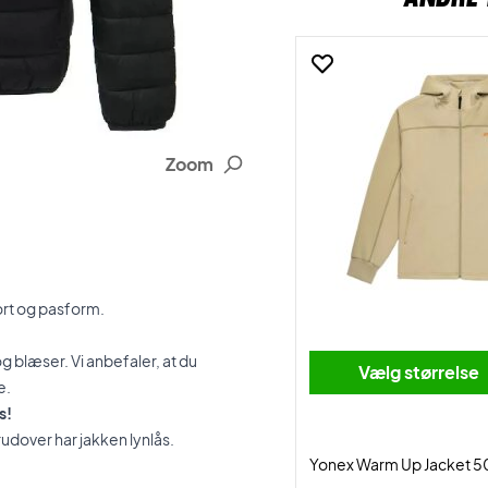
Zoom
ort og pasform.
g blæser. Vi anbefaler, at du
Vælg størrelse
e.
s!
erudover har jakken lynlås.
Yonex Warm Up Jacket 50