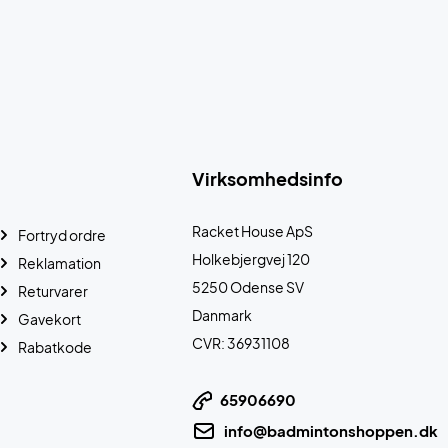
Virksomhedsinfo
Racket House ApS
Fortryd ordre
Holkebjergvej 120
Reklamation
5250 Odense SV
Returvarer
Danmark
Gavekort
CVR: 36931108
Rabatkode
65906690
info@badmintonshoppen.dk