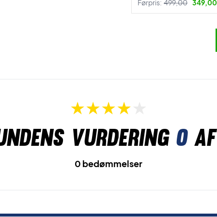
Førpris:
499,00
349,00 
undens vurdering
0
af
0 bedømmelser