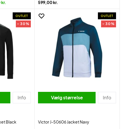
 kr.
599,00 kr.
OUTLET
OUTLET
- 30%
- 30%
Info
Vælg størrelse
Info
ket Black
Victor J-50606 Jacket Navy