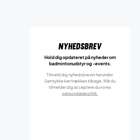
Nyhedsbrev
Hold dig opdateret på nyheder om
badmintonudstyr og -events.
Tilmeld dig nyhedsbrevet herunder.
Samtykke kan trækkes tilbage. Når du
tilmelder dig acceptere du vores
persondatapolitik.