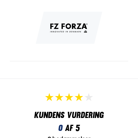
Kundens vurdering
0
af 5