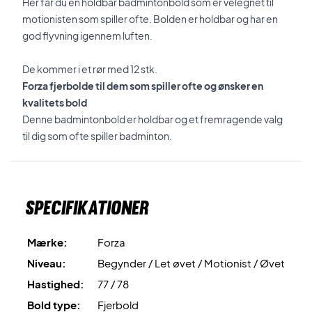
Her får du en holdbar badmintonbold som er velegnet til
motionisten som spiller ofte. Bolden er holdbar og har en
god flyvning igennem luften.
De kommer i et rør med 12 stk.
Forza fjerbolde til dem som spiller ofte og ønsker en
kvalitets bold
Denne badmintonbold er holdbar og et fremragende valg
til dig som ofte spiller badminton.
Specifikationer
Mærke:
Forza
Niveau:
Begynder / Let øvet / Motionist / Øvet
Hastighed:
77 / 78
Bold type:
Fjerbold