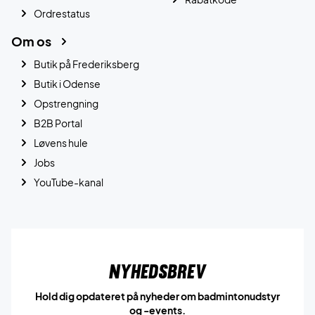
Ordrestatus
Om os
Butik på Frederiksberg
Butik i Odense
Opstrengning
B2B Portal
Løvens hule
Jobs
YouTube-kanal
Nyhedsbrev
Hold dig opdateret på nyheder om badmintonudstyr
og -events.