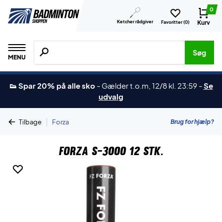
0
Ketcher rådgiver
Kurv
Favoritter (
0
)
Søg efter produkter, mærker etc.
Søg
MENU
👟 Spar 20% på alle sko
-
Gælder t.o.m, 12/8 kl. 23:59
-
Se
udvalg
|
Brug for hjælp?
Tilbage
Forza
Forza S-3000 12 stk.