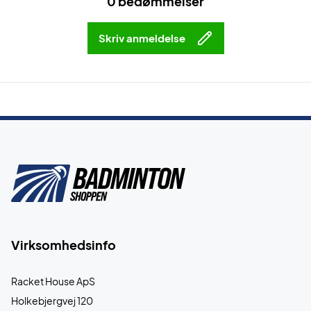
0 bedømmelser
Skriv anmeldelse
Virksomhedsinfo
Racket House ApS
Holkebjergvej 120