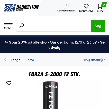
0
Ketcher rådgiver
Kurv
Favoritter (
0
)
Søg efter produkter, mærker etc.
Søg
MENU
👟 Spar 20% på alle sko
-
Gælder t.o.m, 12/8 kl. 23:59
-
Se
udvalg
|
Brug for hjælp?
Tilbage
Forza
Forza S-2000 12 stk.