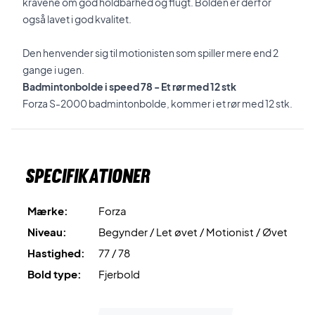
kravene om god holdbarhed og flugt. Bolden er derfor
også lavet i god kvalitet.
Den henvender sig til motionisten som spiller mere end 2
gange i ugen.
Badmintonbolde i speed 78 - Et rør med 12 stk
Forza S-2000 badmintonbolde, kommer i et rør med 12 stk.
Specifikationer
Mærke:
Forza
Niveau:
Begynder / Let øvet / Motionist / Øvet
Hastighed:
77 / 78
Bold type:
Fjerbold