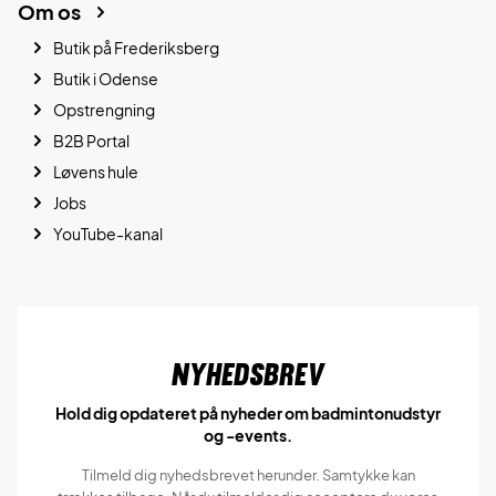
Om os
Butik på Frederiksberg
Butik i Odense
Opstrengning
B2B Portal
Løvens hule
Jobs
YouTube-kanal
Nyhedsbrev
Hold dig opdateret på nyheder om badmintonudstyr
og -events.
Tilmeld dig nyhedsbrevet herunder. Samtykke kan