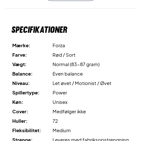
justerbare rygsækkestropper!
Perfekt til badmintonspilleren - køb dette pakketilbud i
dag!
Specifikationer
Leveres med fabriksopstrengning
, men vi anbefaler altid
at tilkøbe en professionel opstrengning så din ketcher er
Mærke:
Forza
100% klar fra start!
Farve:
Rød / Sort
Ekspertrådgivning:
Til denne ketcher anbefaler vi en
Vægt:
Normal (83-87 gram)
opstrengning med Ashaway Zymax 68 TX og 10,5 kg i
Balance:
Even balance
hårdhed.
Niveau:
Let øvet / Motionist / Øvet
Spillertype:
Power
Køn:
Unisex
Cover:
Medfølger ikke
Huller:
72
Fleksibilitet:
Medium
Strenge:
Leveres med fabriksopstrengning