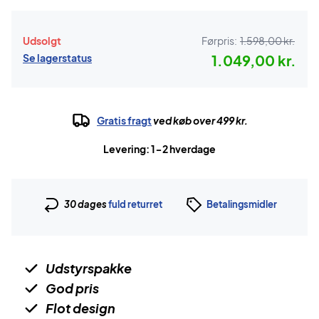
Udsolgt
Førpris:
1.598,00 kr.
Se lagerstatus
1.049,00 kr.
Gratis fragt
ved køb over 499 kr.
Levering: 1-2 hverdage
30 dages
fuld returret
Betalingsmidler
Udstyrspakke
God pris
Flot design