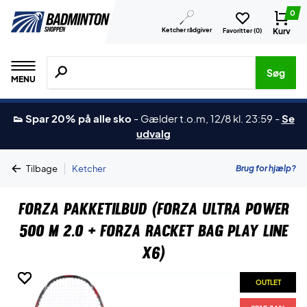
0
Ketcher rådgiver
Kurv
Favoritter (
0
)
Søg efter produkter, mærker etc.
Søg
MENU
👟 Spar 20% på alle sko
-
Gælder t.o.m, 12/8 kl. 23:59
-
Se
udvalg
|
Brug for hjælp?
Tilbage
Ketcher
Forza Pakketilbud (Forza Ultra Power
500 M 2.0 + Forza Racket Bag Play Line
X6)
OUTLET
OUTLET
OUTLET
OUTLET