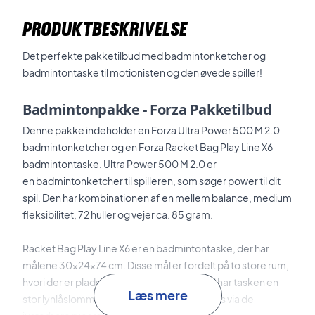
PRODUKTBESKRIVELSE
Det perfekte pakketilbud med badmintonketcher og
badmintontaske til motionisten og den øvede spiller!
Badmintonpakke -
Forza Pakketilbud
Denne pakke indeholder en Forza Ultra Power 500 M 2.0
badmintonketcher og en Forza Racket Bag Play Line X6
badmintontaske.
Ultra Power 500 M 2.0 er
en
badmintonketcher til spilleren, som søger power til dit
spil. Den har kombinationen af en mellem balance, medium
fleksibilitet, 72 huller og vejer ca. 85 gram.
Racket Bag Play Line X6 er en badmintontaske, der har
målene 30x24x74 cm. Disse mål er fordelt på to store rum,
hvori der er plads til masser af udstyr. Hertil har tasken en
Læs mere
stor lynlåslomme på siden og den kan bæres via de