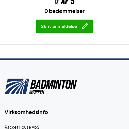
0
af 5
0 bedømmelser
Skriv anmeldelse
Virksomhedsinfo
Racket House ApS