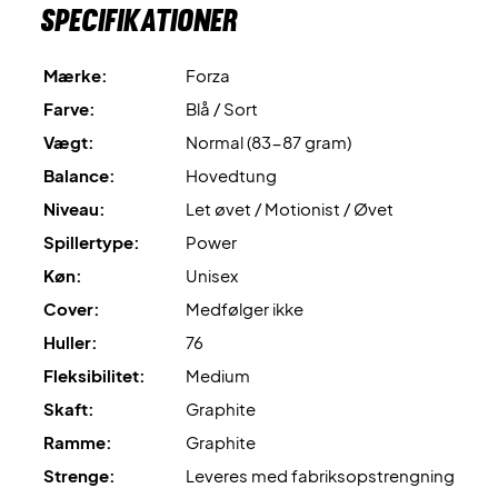
Specifikationer
Ekspertrådgivning: Til denne ketcher anbefaler vi en
opstrengning med Ashaway Zymax 68 TX og 10,5 kg i
Mærke:
Forza
hårdhed.
Farve:
Blå / Sort
Leveres uden cover.
Vægt:
Normal (83-87 gram)
Balance:
Hovedtung
Niveau:
Let øvet / Motionist / Øvet
Spillertype:
Power
Køn:
Unisex
Cover:
Medfølger ikke
Huller:
76
Fleksibilitet:
Medium
Skaft:
Graphite
Ramme:
Graphite
Strenge:
Leveres med fabriksopstrengning