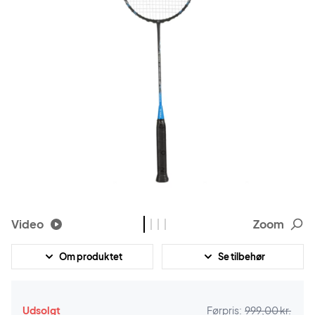
Video
Zoom
Om produktet
Se tilbehør
Udsolgt
Førpris:
999,00 kr.