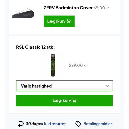
ZERV Badminton Cover
69,00
kr.
Læg i kurv
RSL Classic 12 stk.
299,00
kr.
Læg i kurv
30 dages
fuld returret
Betalingsmidler