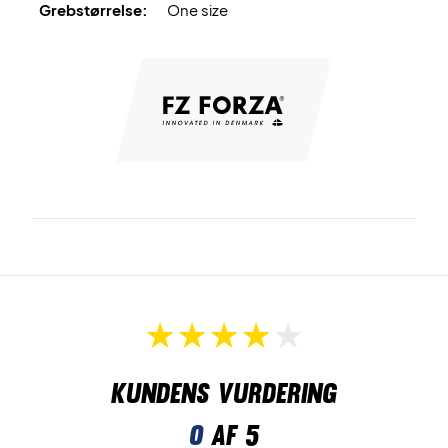
Grebstørrelse:
One size
Kundens vurdering
0
af 5