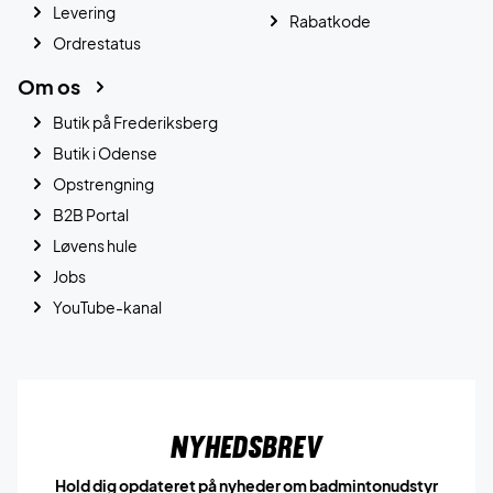
Levering
Rabatkode
Ordrestatus
Om os
Butik på Frederiksberg
Butik i Odense
Opstrengning
B2B Portal
Løvens hule
Jobs
YouTube-kanal
Nyhedsbrev
Hold dig opdateret på nyheder om badmintonudstyr