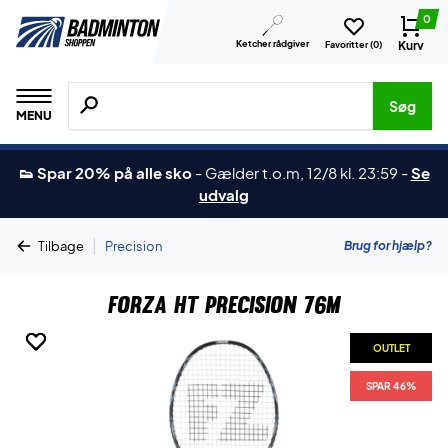
0
Ketcher rådgiver
Kurv
Favoritter (
0
)
Søg efter produkter, mærker etc.
Søg
MENU
👟 Spar 20% på alle sko
-
Gælder t.o.m, 12/8 kl. 23:59
-
Se
udvalg
|
Brug for hjælp?
Tilbage
Precision
Forza HT Precision 76M
OUTLET
OUTLET
OUTLET
OUTLET
SPAR 46%
SPAR 46%
SPAR 46%
SPAR 46%