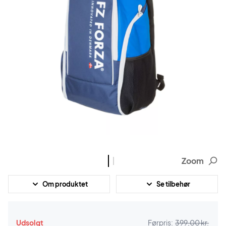
Zoom
Om produktet
Se tilbehør
Udsolgt
Førpris:
399,00 kr.