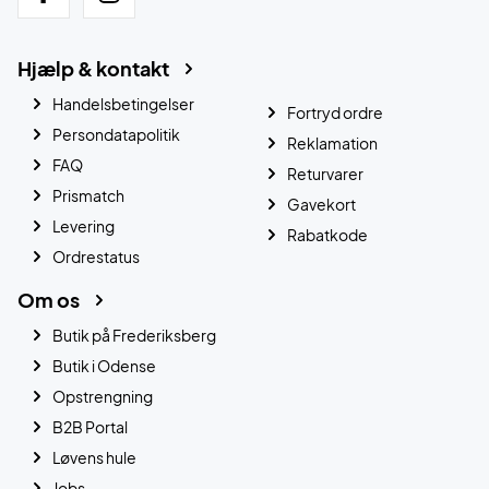
Hjælp & kontakt
Handelsbetingelser
Fortryd ordre
Persondatapolitik
Reklamation
FAQ
Returvarer
Prismatch
Gavekort
Levering
Rabatkode
Ordrestatus
Om os
Butik på Frederiksberg
Butik i Odense
Opstrengning
B2B Portal
Løvens hule
Jobs