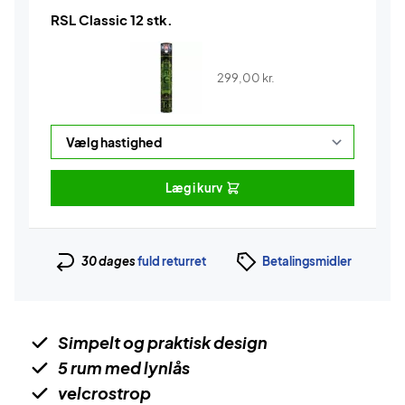
RSL Classic 12 stk.
299,00
kr.
Læg i kurv
30 dages
fuld returret
Betalingsmidler
Simpelt og praktisk design
5 rum med lynlås
velcrostrop