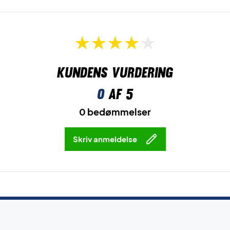
Kundens vurdering
0
af 5
0 bedømmelser
Skriv anmeldelse