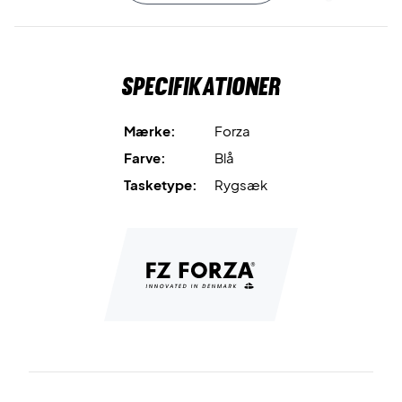
skarp pris!
Farve: Blå og sort med hvide og mørke blå detaljer
Specifikationer
Mærke:
Forza
Farve:
Blå
Tasketype:
Rygsæk