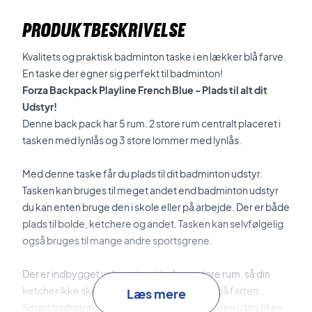
PRODUKTBESKRIVELSE
Kvalitets og praktisk badminton taske i en lækker blå farve.
En taske der egner sig perfekt til badminton!
Forza Backpack Playline French Blue - Plads til alt dit
Udstyr!
Denne back pack har 5 rum. 2 store rum centralt placeret i
tasken med lynlås og 3 store lommer med lynlås.
Med denne taske får du plads til dit badminton udstyr.
Tasken kan bruges til meget andet end badminton udstyr
du kan enten bruge den i skole eller på arbejde. Der er både
plads til bolde, ketchere og andet. Tasken kan selvfølgelig
også bruges til mange andre sportsgrene.
Der er indbygget velcrostrop i taskens store rum, så din
ketcher ikke skøjter rundt i tasken når du er på farten.
Læs mere
Smart badmintontaske til dit udstyr - Køb den i dag til en