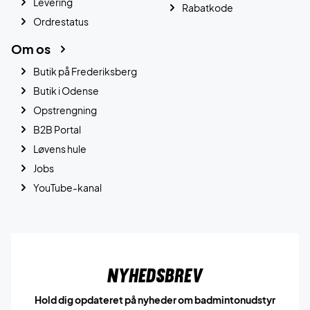
Levering
Rabatkode
Ordrestatus
Om os
Butik på Frederiksberg
Butik i Odense
Opstrengning
B2B Portal
Løvens hule
Jobs
YouTube-kanal
Nyhedsbrev
Hold dig opdateret på nyheder om badmintonudstyr