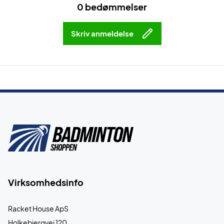
0 bedømmelser
Skriv anmeldelse
Virksomhedsinfo
Racket House ApS
Holkebjergvej 120