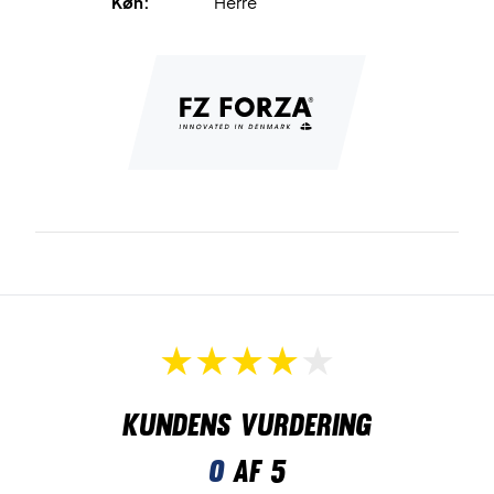
Køn:
Herre
Kundens vurdering
0
af 5