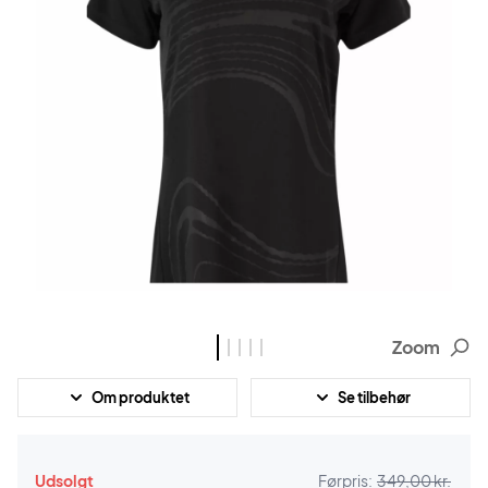
Zoom
Om produktet
Se tilbehør
Udsolgt
Førpris:
349,00 kr.