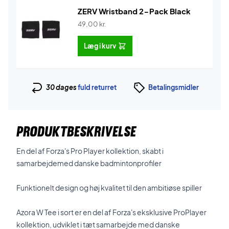
ZERV Wristband 2-Pack Black
49,00
kr.
Læg i kurv
30 dages
fuld returret
Betalingsmidler
PRODUKTBESKRIVELSE
En del af Forza's Pro Player kollektion, skabt i
samarbejdemed danske badmintonprofiler
Funktionelt design og høj kvalitet til den ambitiøse spiller
Azora W Tee i sort er en del af Forza's eksklusive ProPlayer
kollektion, udviklet i tæt samarbejde med danske