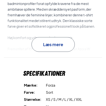
badmintonprofiler forat opfylde kravene fra de mest
ambitiøse spillere. Med en skræddersyet pasform,der
fremhæver de feminine linjer, kombinerer denne t-shirt
funktionalitet medet stilrent udtryk. Den klassiske sorte
farve giver et sofistikeret ogprofessionelt look på banen.
Høj komfort og ydeevne uden kompromis
Læs mere
Fremstillet af 100% genanvendt polyester, er Azora W
Teeikke kun et kvalitetsvalg, men også et miljøvenligt valg
for atleter, derønsker at minimere deres miljøpåvirkning.
Den indbyggede DryForze teknologisikrer, at du holder dig
Specifikationer
tør og komfortabel under intense kampe, så du
kanfokusere fuldt ud på dit spil.
Mærke:
Forza
100% genanvendt polyester
Farve:
Sort
Størrelse:
XS / S / M / L / XL / XXL