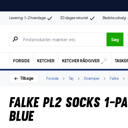
Levering: 1-2 hverdage
30 dages returret
Bedste udvalg
Søg efter produkter, mærker etc.
Søg
FORSIDE
KETCHER
KETCHER RÅDGIVER
TASKE
Tilbage
Forside
Tøj
Strømper
Falke
Falke PL2 Socks 1-P
Blue