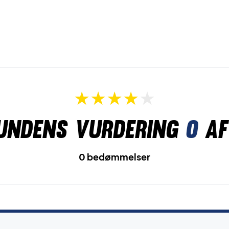
undens vurdering
0
af
0 bedømmelser