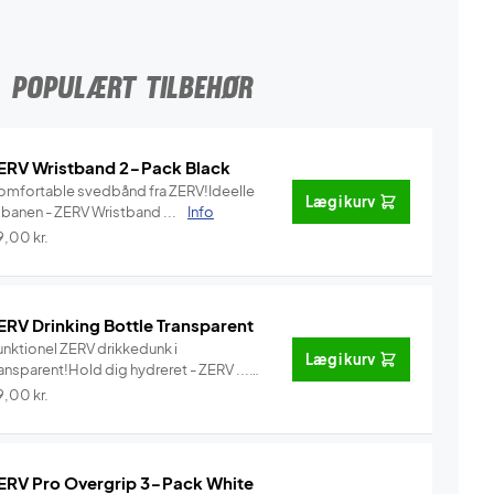
POPULÆRT TILBEHØR
ERV Wristband 2-Pack Black
omfortable svedbånd fra ZERV!Ideelle
Læg i kurv
l banen - ZERV Wristband ...
Info
9,00
kr.
ERV Drinking Bottle Transparent
unktionel ZERV drikkedunk i
Læg i kurv
ansparent!Hold dig hydreret - ZERV ...
Info
9,00
kr.
ERV Pro Overgrip 3-Pack White