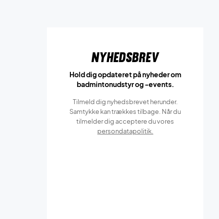
Nyhedsbrev
Hold dig opdateret på nyheder om
badmintonudstyr og -events.
Tilmeld dig nyhedsbrevet herunder.
Samtykke kan trækkes tilbage. Når du
tilmelder dig acceptere du vores
persondatapolitik.