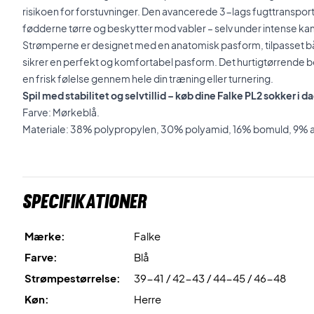
risikoen for forstuvninger. Den avancerede 3-lags fugttranspor
fødderne tørre og beskytter mod vabler – selv under intense k
Strømperne er designet med en anatomisk pasform, tilpasset båd
sikrer en perfekt og komfortabel pasform. Det hurtigtørrende 
en frisk følelse gennem hele din træning eller turnering.
Spil med stabilitet og selvtillid – køb dine Falke PL2 sokker i d
Farve: Mørkeblå.
Materiale: 38% polypropylen, 30% polyamid, 16% bomuld, 9% ak
Specifikationer
Mærke:
Falke
Farve:
Blå
Strømpestørrelse:
39-41 / 42-43 / 44-45 / 46-48
Køn:
Herre