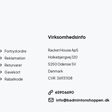
Virksomhedsinfo
Racket House ApS
Fortryd ordre
Holkebjergvej 120
Reklamation
5250 Odense SV
Returvarer
Danmark
Gavekort
CVR: 36931108
Rabatkode
65906690
info@badmintonshoppen.dk