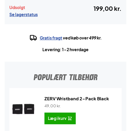
Udsolgt
199,00 kr.
Se lagerstatus
Gratis fragt
ved køb over 499 kr.
Levering: 1-2 hverdage
POPULÆRT TILBEHØR
ZERV Wristband 2-Pack Black
49,00
kr.
Læg i kurv