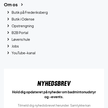
Om os
Butik på Frederiksberg
Butik i Odense
Opstrengning
B2B Portal
Løvens hule
Jobs
YouTube-kanal
Nyhedsbrev
Hold dig opdateret på nyheder om badmintonudstyr
og -events.
Tilmeld dig nyhedsbrevet herunder. Samtykke kan