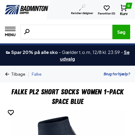
0
Ketcher rådgiver
Kurv
Favoritter (
0
)
Søg efter produkter, mærker etc.
Søg
MENU
👟 Spar 20% på alle sko
-
Gælder t.o.m, 12/8 kl. 23:59
-
Se
udvalg
|
Brug for hjælp?
Tilbage
Falke
Falke PL2 Short Socks Women 1-Pack
Space Blue