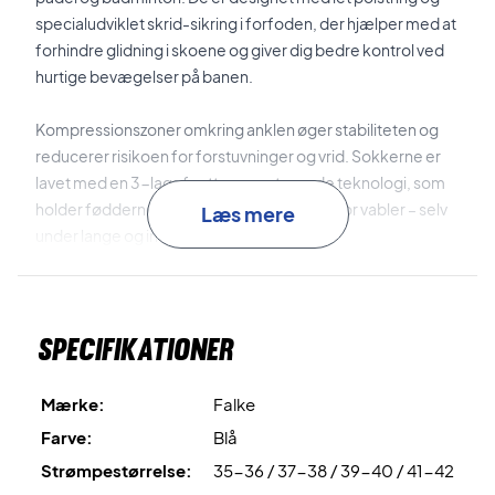
specialudviklet skrid-sikring i forfoden, der hjælper med at
forhindre glidning i skoene og giver dig bedre kontrol ved
hurtige bevægelser på banen.
Kompressionszoner omkring anklen øger stabiliteten og
reducerer risikoen for forstuvninger og vrid. Sokkerne er
lavet med en 3-lags fugttransporterende teknologi, som
holder fødderne tørre, komfortable og fri for vabler – selv
Læs mere
under lange og intense træningspas.
Med en anatomisk tilpasning til højre og venstre fod samt
en pasform, der er specielt designet til kvinders smallere
Specifikationer
fødder, sikrer disse sokker maksimal komfort og støtte
under hele din træning eller kamp.
Mærke:
Falke
Få optimal støtte og kontrol på banen – køb dine Falke
Farve:
Blå
PL2 sokker i dag!
Strømpestørrelse:
35-36 / 37-38 / 39-40 / 41-42
Farve: Mørkeblå.