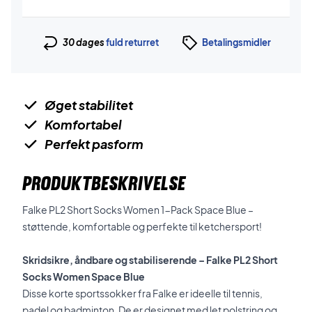
30 dages
fuld returret
Betalingsmidler
Øget stabilitet
Komfortabel
Perfekt pasform
PRODUKTBESKRIVELSE
Falke PL2 Short Socks Women 1-Pack Space Blue –
støttende, komfortable og perfekte til ketchersport!
Skridsikre, åndbare og stabiliserende – Falke PL2 Short
Socks Women Space Blue
Disse korte sportssokker fra Falke er ideelle til tennis,
padel og badminton. De er designet med let polstring og