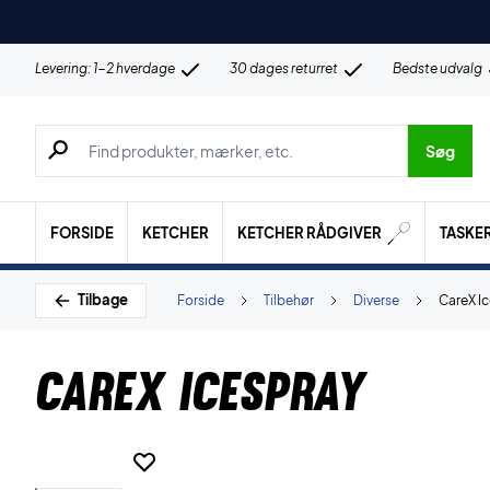
Levering: 1-2 hverdage
30 dages returret
Bedste udvalg
Søg efter produkter, mærker etc.
Søg
FORSIDE
KETCHER
KETCHER RÅDGIVER
TASKE
Tilbage
Forside
Tilbehør
Diverse
CareX I
CareX Icespray