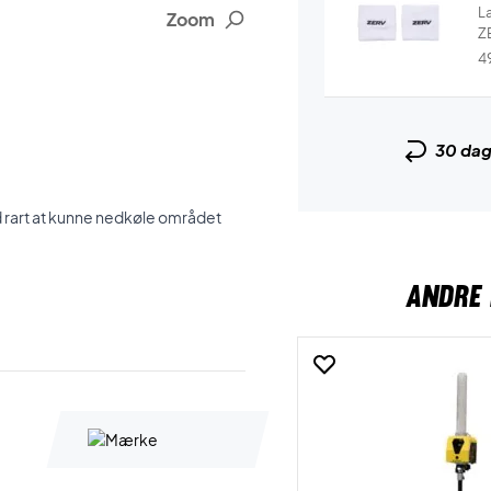
L
Zoom
ZE
4
30 da
id rart at kunne nedkøle området
ANDRE 