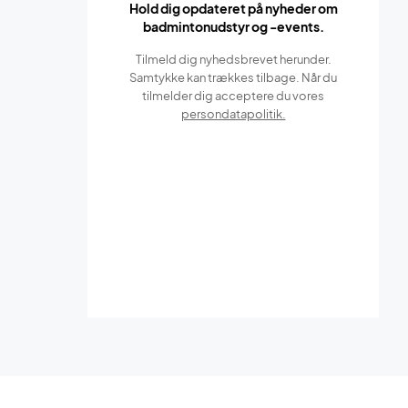
Hold dig opdateret på nyheder om
badmintonudstyr og -events.
Tilmeld dig nyhedsbrevet herunder.
Samtykke kan trækkes tilbage. Når du
tilmelder dig acceptere du vores
persondatapolitik.