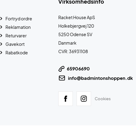
Virksomhedsinfo
Racket House ApS
Fortryd ordre
Holkebjergvej 120
Reklamation
5250 Odense SV
Returvarer
Danmark
Gavekort
CVR: 36931108
Rabatkode
65906690
info@badmintonshoppen.dk
Cookies