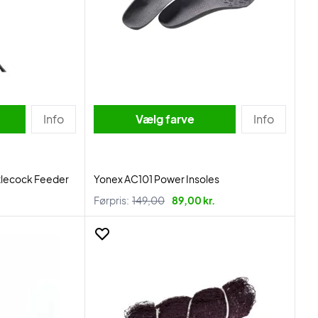
Info
Vælg farve
Info
tlecock Feeder
Yonex AC101 Power Insoles
Førpris:
149,00
89,00 kr.