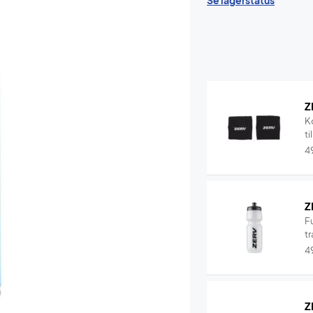
Se lagerstatus
Z
K
ti
4
Z
F
tr
4
Z