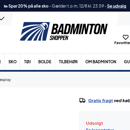
👟 Spar 20% på alle sko
-
Gælder t.o.m, 12/8 kl. 23:59
-
Se udvalg
Favoritter
R
SKO
TØJ
BOLDE
TILBEHØR
OM BADMINTON
GU
cespray
Gratis fragt
ved køb
Udsolgt