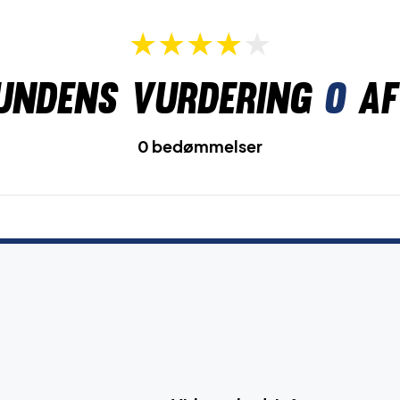
undens vurdering
0
af
0 bedømmelser