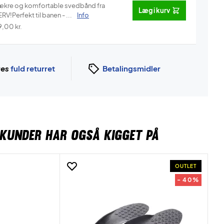
ækre og komfortable svedbånd fra
Læg i kurv
RV!Perfekt til banen - ...
Info
9,00
kr.
ges
fuld returret
Betalingsmidler
KUNDER HAR OGSÅ KIGGET PÅ
OUTLET
- 40%