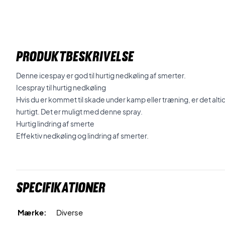
PRODUKTBESKRIVELSE
Denne icespay er god til hurtig nedkøling af smerter.
Icespray til hurtig nedkøling
Hvis du er kommet til skade under kamp eller træning, er det alt
hurtigt. Det er muligt med denne spray.
Hurtig lindring af smerte
Effektiv nedkøling og lindring af smerter.
Specifikationer
Mærke:
Diverse