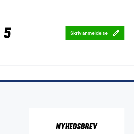
 5
Skriv anmeldelse
Nyhedsbrev