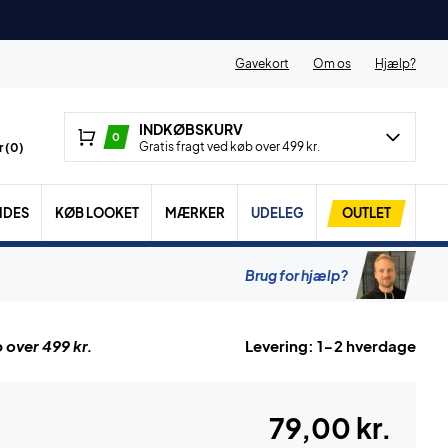
Gavekort
Om os
Hjælp?
INDKØBSKURV
0
Gratis fragt ved køb over 499 kr.
 (
0
)
IDES
KØB LOOKET
MÆRKER
UDELEG
OUTLET
Brug for hjælp?
 over 499 kr.
Levering: 1-2 hverdage
79,00 kr.