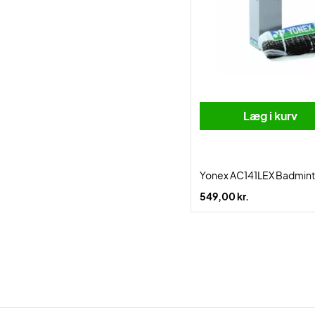
Læg i kurv
Yonex AC141LEX Badmint
549,00 kr.