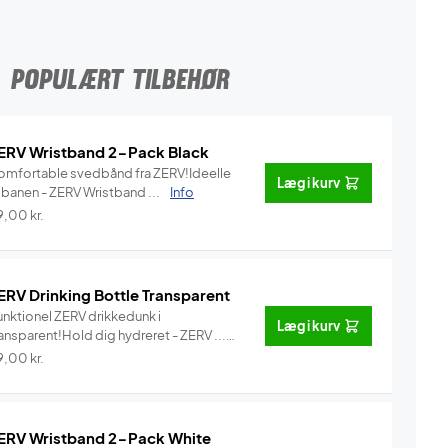
POPULÆRT TILBEHØR
ERV Wristband 2-Pack Black
omfortable svedbånd fra ZERV!Ideelle
Læg i kurv
l banen - ZERV Wristband ...
Info
9,00
kr.
ERV Drinking Bottle Transparent
unktionel ZERV drikkedunk i
Læg i kurv
ansparent!Hold dig hydreret - ZERV ...
Info
9,00
kr.
ERV Wristband 2-Pack White