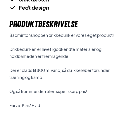
Fedt design
PRODUKTBESKRIVELSE
Badmintonshoppen drikkedunk er vores eget produkt!
Drikkedunken er lavet i godkendte materialer og
holdbarheden er fremragende.
Der er plads til 800 ml vand, så du ikke løber tør under
træning og kamp.
Og så kommer den til en super skarp pris!
Farve: Klar/ Hvid