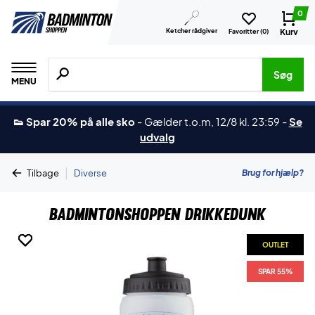
0
Ketcher rådgiver
Kurv
Favoritter (
0
)
Søg efter produkter, mærker etc.
Søg
MENU
👟 Spar 20% på alle sko
-
Gælder t.o.m, 12/8 kl. 23:59
-
Se
udvalg
|
Brug for hjælp?
Tilbage
Diverse
Badmintonshoppen Drikkedunk
OUTLET
OUTLET
OUTLET
SPAR 55%
SPAR 55%
SPAR 55%