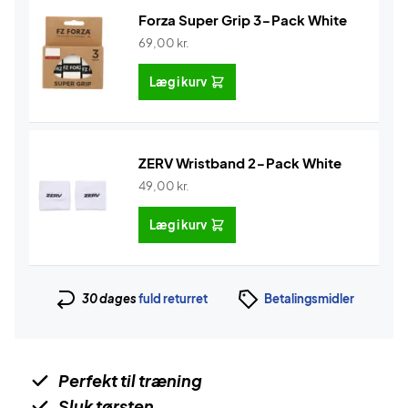
Forza Super Grip 3-Pack White
69,00
kr.
Læg i kurv
ZERV Wristband 2-Pack White
49,00
kr.
Læg i kurv
30 dages
fuld returret
Betalingsmidler
Perfekt til træning
Sluk tørsten