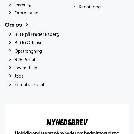
Levering
Rabatkode
Ordrestatus
Om os
Butik på Frederiksberg
Butik i Odense
Opstrengning
B2B Portal
Løvens hule
Jobs
YouTube-kanal
Nyhedsbrev
Hold dig opdateret på nyheder om badmintonudstyr