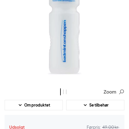
Zoom
Om produktet
Se tilbehør
Udsolgt
Førpris:
49,00 kr.