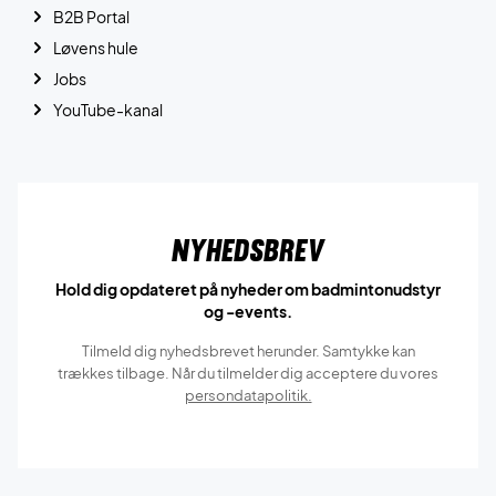
B2B Portal
Løvens hule
Jobs
YouTube-kanal
Nyhedsbrev
Hold dig opdateret på nyheder om badmintonudstyr
og -events.
Tilmeld dig nyhedsbrevet herunder. Samtykke kan
trækkes tilbage. Når du tilmelder dig acceptere du vores
persondatapolitik.