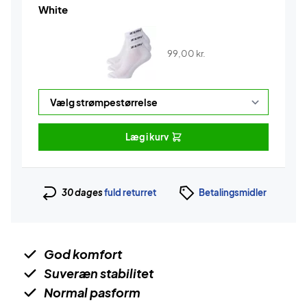
White
99,00
kr.
Læg i kurv
30 dages
fuld returret
Betalingsmidler
God komfort
Suveræn stabilitet
Normal pasform