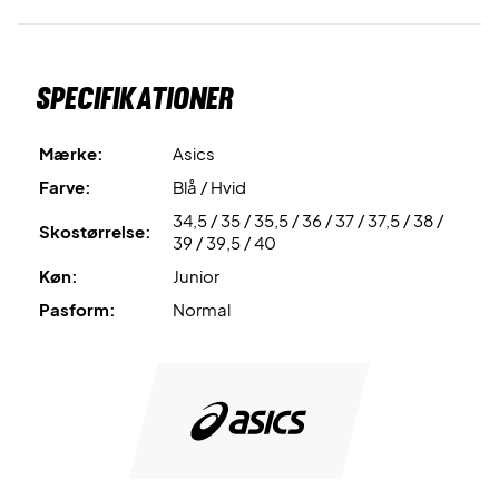
Letvægtskonstruktion
giver øget bevægelsesfrihed og
komfort under spillet.
Specifikationer
Et sikkert valg til unge spillere – køb Asics Upcourt 6 GS
Mako Blue/White i dag
Farve:
Mørkeblå og hvid.
Mærke:
Asics
Farve:
Blå / Hvid
34,5 / 35 / 35,5 / 36 / 37 / 37,5 / 38 /
Skostørrelse:
39 / 39,5 / 40
Køn:
Junior
Pasform:
Normal