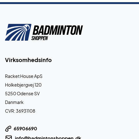
Virksomhedsinfo
Racket House ApS
Holkebjergvej 120
5250 Odense SV
Danmark
CVR: 36931108
65906690
info@badmintonshoppen.dk