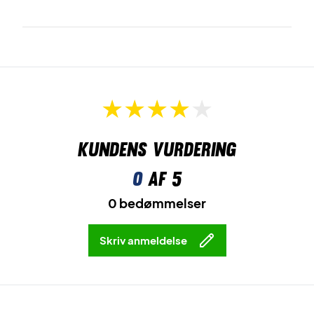
Kundens vurdering
0
af 5
0 bedømmelser
Skriv anmeldelse