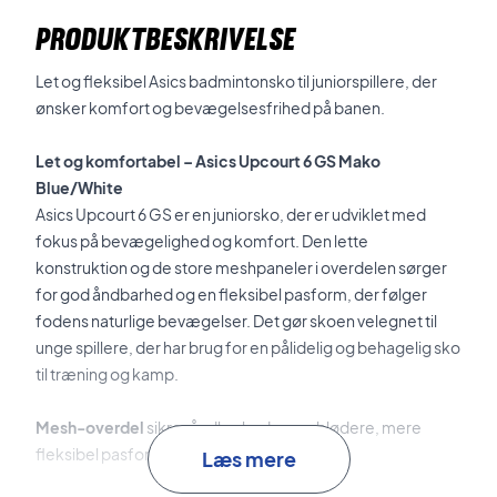
PRODUKTBESKRIVELSE
Let og fleksibel Asics badmintonsko til juniorspillere, der
ønsker komfort og bevægelsesfrihed på banen.
Let og komfortabel – Asics Upcourt 6 GS Mako
Blue/White
Asics Upcourt 6 GS er en juniorsko, der er udviklet med
fokus på bevægelighed og komfort. Den lette
konstruktion og de store meshpaneler i overdelen sørger
for god åndbarhed og en fleksibel pasform, der følger
fodens naturlige bevægelser. Det gør skoen velegnet til
unge spillere, der har brug for en pålidelig og behagelig sko
til træning og kamp.
Mesh-overdel
sikrer åndbarhed og en blødere, mere
fleksibel pasform.
Læs mere