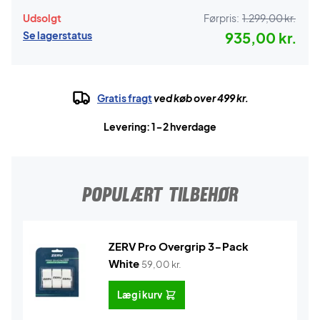
Udsolgt
Førpris:
1.299,00 kr.
Se lagerstatus
935,00 kr.
Gratis fragt
ved køb over 499 kr.
Levering: 1-2 hverdage
POPULÆRT TILBEHØR
ZERV Pro Overgrip 3-Pack
White
59,00
kr.
Læg i kurv