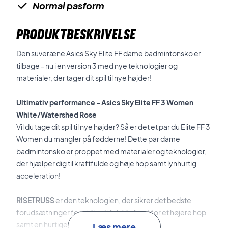
Normal pasform
PRODUKTBESKRIVELSE
Den suveræne Asics Sky Elite FF dame badmintonsko er
tilbage - nu i en version 3 med nye teknologier og
materialer, der tager dit spil til nye højder!
Ultimativ performance - Asics Sky Elite FF 3 Women
White/Watershed Rose
Vil du tage dit spil til nye højder? Så er det et par du Elite FF 3
Women du mangler på fødderne! Dette par dame
badmintonsko er proppet med materialer og teknologier,
der hjælper dig til kraftfulde og høje hop samt lynhurtig
acceleration!
RISETRUSS
er den teknologien, der sikrer det bedste
forudsætninger for et "kraftfuldt" afsæt for et højere hop
samt en hurtigere acceleration.
Læs mere