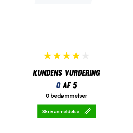
Kundens vurdering
0
af 5
0 bedømmelser
Skriv anmeldelse