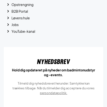
Opstrengning
B2B Portal
Løvens hule
Jobs
YouTube-kanal
Nyhedsbrev
Hold dig opdateret på nyheder om badmintonudstyr
og -events.
Tilmeld dig nyhedsbrevet herunder. Samtykke kan
trækkes tilbage. Når du tilmelder dig acceptere du vores
persondatapolitik.