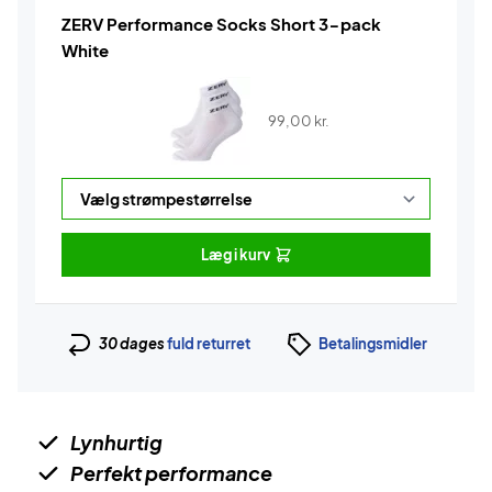
ZERV Performance Socks Short 3-pack
White
99,00
kr.
Læg i kurv
30 dages
fuld returret
Betalingsmidler
Lynhurtig
Perfekt performance