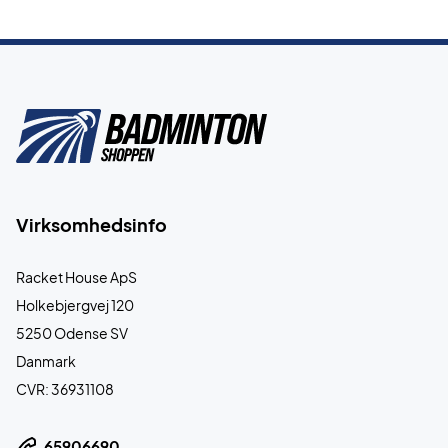
Virksomhedsinfo
Racket House ApS
Holkebjergvej 120
5250 Odense SV
Danmark
CVR: 36931108
65906690