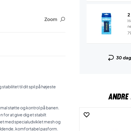
2
Zoom
H
n
7
30 da
ilitet til dit spil på højeste
ANDRE 
simal støtte og kontrol på banen.
r at give dig et stabilt
ret med specialudviklet mesh og
tsiddende, komfortabel pasform.