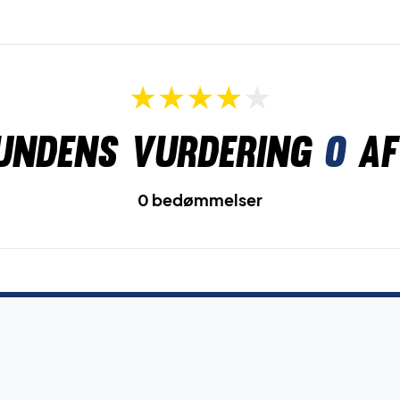
undens vurdering
0
af
0 bedømmelser