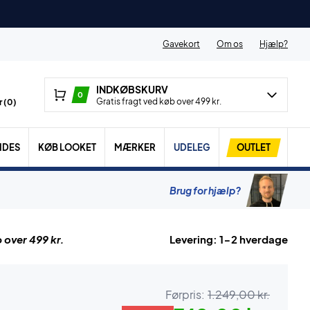
Gavekort
Om os
Hjælp?
INDKØBSKURV
0
Gratis fragt ved køb over 499 kr.
 (
0
)
IDES
KØB LOOKET
MÆRKER
UDELEG
OUTLET
Brug for hjælp?
 over 499 kr.
Levering: 1-2 hverdage
Førpris:
1.249,00 kr.