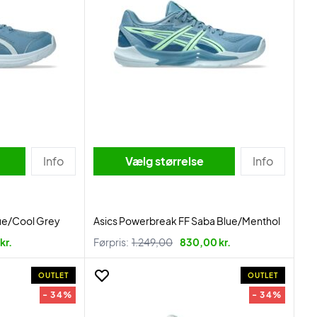
Info
Vælg størrelse
Info
ue/Cool Grey
Asics Powerbreak FF Saba Blue/Menthol
kr.
Førpris:
1.249,00
830,00 kr.
OUTLET
OUTLET
- 34%
- 34%