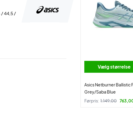
 / 44,5 /
Vælg størrelse
Asics Netburner Ballistic 
Grey/Saba Blue
Førpris:
1.149,00
763,00