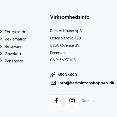
Virksomhedsinfo
Racket House ApS
Fortryd ordre
Holkebjergvej 120
Reklamation
5250 Odense SV
Returvarer
Danmark
Gavekort
CVR: 36931108
Rabatkode
65906690
info@badmintonshoppen.dk
Cookies