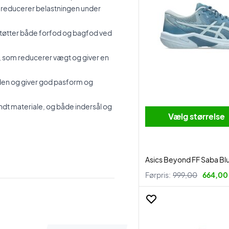
 reducerer belastningen under
støtter både forfod og bagfod ved
 som reducerer vægt og giver en
den og giver god pasform og
endt materiale, og både indersål og
Vælg størrelse
Asics Beyond FF Saba Bl
Førpris:
999,00
664,00 