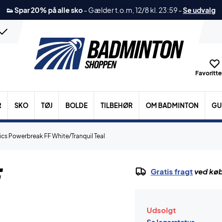
👟 Spar 20% på alle sko
-
Gælder t.o.m, 12/8 kl. 23:59
-
Se udvalg
Favoritter
R
SKO
TØJ
BOLDE
TILBEHØR
OM BADMINTON
GU
ics Powerbreak FF White/Tranquil Teal
F
Gratis fragt
ved køb
Udsolgt