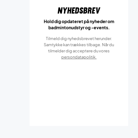
Nyhedsbrev
Hold dig opdateret på nyheder om
badmintonudstyr og -events.
Tilmeld dig nyhedsbrevet herunder.
Samtykke kan trækkes tilbage. Når du
tilmelder dig acceptere du vores
persondatapolitik.