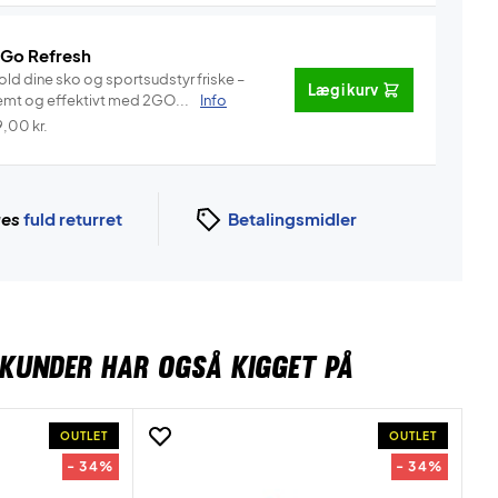
 Go Refresh
old dine sko og sportsudstyr friske –
Læg i kurv
emt og effektivt med 2GO...
Info
9,00
kr.
ges
fuld returret
Betalingsmidler
KUNDER HAR OGSÅ KIGGET PÅ
OUTLET
OUTLET
- 34%
- 34%