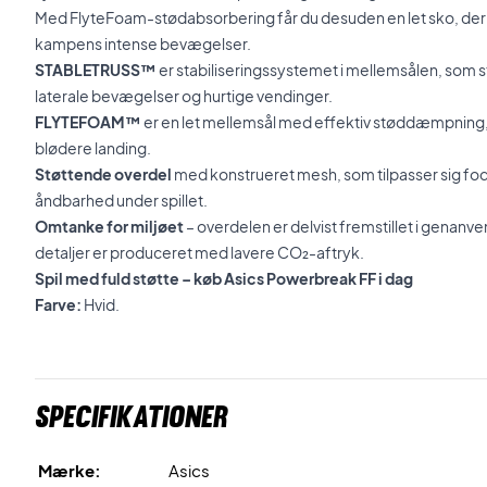
Med FlyteFoam-stødabsorbering får du desuden en let sko, der
kampens intense bevægelser.
STABLETRUSS™
er stabiliseringssystemet i mellemsålen, som 
laterale bevægelser og hurtige vendinger.
FLYTEFOAM™
er en let mellemsål med effektiv støddæmpning,
blødere landing.
Støttende overdel
med konstrueret mesh, som tilpasser sig fo
åndbarhed under spillet.
Omtanke for miljøet
– overdelen er delvist fremstillet i genanv
detaljer er produceret med lavere CO₂-aftryk.
Spil med fuld støtte – køb Asics Powerbreak FF i dag
Farve:
Hvid.
Specifikationer
Mærke:
Asics