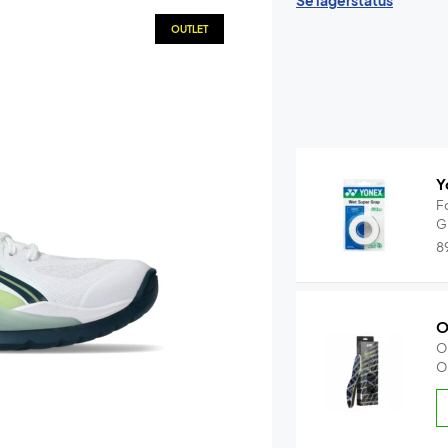
Se lagerstatus
OUTLET
Y
F
G
8
O
O
O