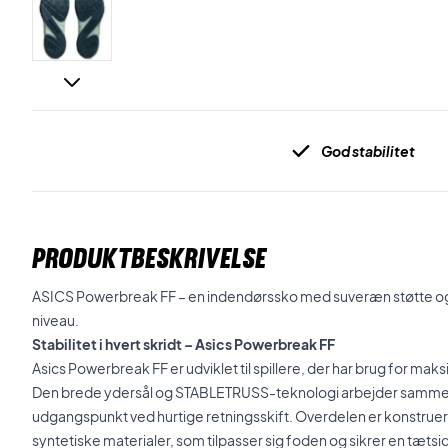
God stabilitet
PRODUKTBESKRIVELSE
ASICS Powerbreak FF – en indendørssko med suveræn støtte og stab
niveau.
Stabilitet i hvert skridt – Asics Powerbreak FF
Asics Powerbreak FF er udviklet til spillere, der har brug for mak
Den brede ydersål og STABLETRUSS-teknologi arbejder sammen fo
udgangspunkt ved hurtige retningsskift. Overdelen er konstrue
syntetiske materialer, som tilpasser sig foden og sikrer en tæ