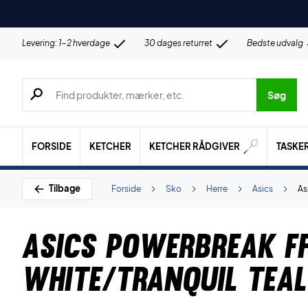
Levering: 1-2 hverdage
30 dages returret
Bedste udvalg
Søg efter produkter, mærker etc.
Søg
FORSIDE
KETCHER
KETCHER RÅDGIVER
TASKE
Tilbage
Forside
Sko
Herre
Asics
As
Asics Powerbreak F
White/Tranquil Teal