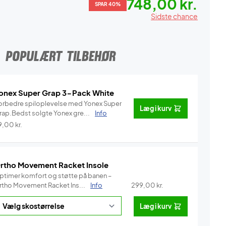
748,00 kr.
SPAR 40%
Sidste chance
POPULÆRT TILBEHØR
onex Super Grap 3-Pack White
orbedre spiloplevelse med Yonex Super
Læg i kurv
rap.Bedst solgte Yonex gre...
Info
9,00
kr.
rtho Movement Racket Insole
ptimer komfort og støtte på banen –
rtho Movement Racket Ins...
Info
299,00
kr.
Læg i kurv