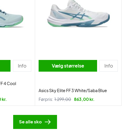
Info
Vælg størrelse
Info
FF 4 Cool
Asics Sky Elite FF 3 White/Saba Blue
 kr.
Førpris:
1.299,00
863,00 kr.
Se alle sko