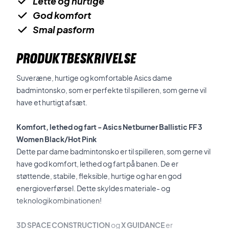
Lette og hurtige
God komfort
Smal pasform
PRODUKTBESKRIVELSE
Suveræne, hurtige og komfortable Asics dame
badmintonsko, som er perfekte til spilleren, som gerne vil
have et hurtigt afsæt.
Komfort, lethed og fart - Asics Netburner Ballistic FF 3
Women Black/Hot Pink
Dette par dame badmintonsko er til spilleren, som gerne vil
have god komfort, lethed og fart på banen. De er
støttende, stabile, fleksible, hurtige og har en god
energioverførsel. Dette skyldes materiale- og
teknologikombinationen!
3D SPACE CONSTRUCTION
og
X GUIDANCE
er