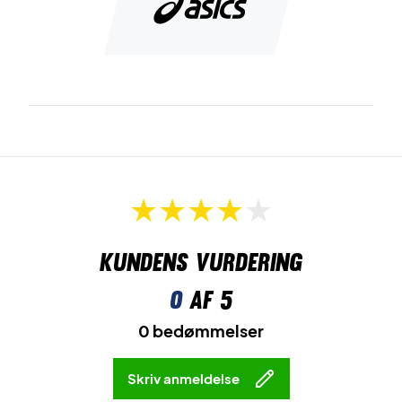
Kundens vurdering
0
af 5
0 bedømmelser
Skriv anmeldelse