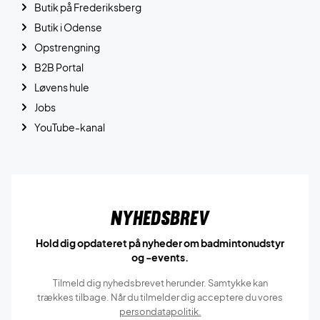
Butik på Frederiksberg
Butik i Odense
Opstrengning
B2B Portal
Løvens hule
Jobs
YouTube-kanal
Nyhedsbrev
Hold dig opdateret på nyheder om badmintonudstyr
og -events.
Tilmeld dig nyhedsbrevet herunder. Samtykke kan
trækkes tilbage. Når du tilmelder dig acceptere du vores
persondatapolitik.