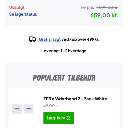
Udsolgt
Førpris:
1.099,00 kr.
Se lagerstatus
659,00 kr.
Gratis fragt
ved køb over 499 kr.
Levering: 1-2 hverdage
POPULÆRT TILBEHØR
ZERV Wristband 2-Pack White
49,00
kr.
Læg i kurv