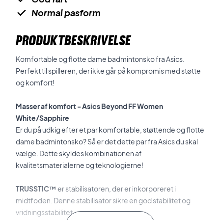
Normal pasform
PRODUKTBESKRIVELSE
Komfortable og flotte dame badmintonsko fra Asics.
Perfekt til spilleren, der ikke går på kompromis med støtte
og komfort!
Masser af komfort - Asics Beyond FF Women
White/Sapphire
Er du på udkig efter et par komfortable, støttende og flotte
dame badmintonsko? Så er det dette par fra Asics du skal
vælge. Dette skyldes kombinationen af
kvalitetsmaterialerne og teknologierne!
TRUSSTIC™
er stabilisatoren, der er inkorporeret i
midtfoden. Denne stabilisator sikre en god stabilitet og
vridningsstabilitet.