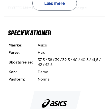
Læs mere
FLYTEFOAM™ Propel
er materialet, der er brugt til
mellemsålen. Dette materiale er let, stødabsorberende og
har en suveræn energioverførsel.
Specifikationer
Oplev komforten og farten på banen - køb dette par
dame badmintonsko i dag!
Farve: Hvid med blå detaljer.
Mærke:
Asics
Farve:
Hvid
37,5 / 38 / 39 / 39,5 / 40 / 40,5 / 41,5 /
Skostørrelse:
42 / 42,5
Køn:
Dame
Pasform:
Normal