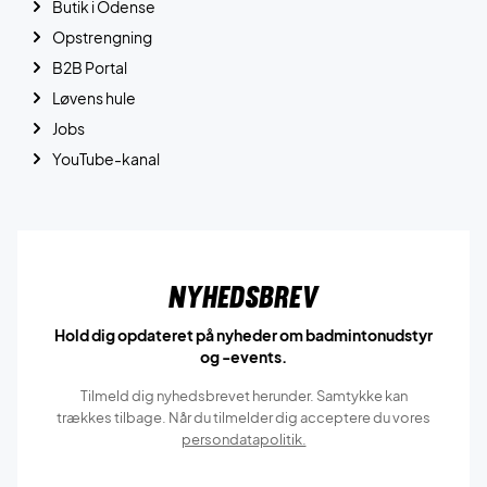
Butik i Odense
Opstrengning
B2B Portal
Løvens hule
Jobs
YouTube-kanal
Nyhedsbrev
Hold dig opdateret på nyheder om badmintonudstyr
og -events.
Tilmeld dig nyhedsbrevet herunder. Samtykke kan
trækkes tilbage. Når du tilmelder dig acceptere du vores
persondatapolitik.