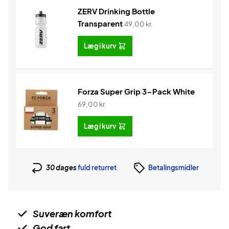
ZERV Drinking Bottle
Transparent
49,00
kr.
Læg i kurv
Forza Super Grip 3-Pack White
69,00
kr.
Læg i kurv
30 dages
fuld returret
Betalingsmidler
Suveræn komfort
God fart