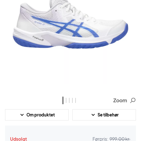
Zoom
Om produktet
Se tilbehør
Udsolgt
Førpris:
999,00 kr.