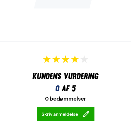
Kundens vurdering
0
af 5
0 bedømmelser
Skriv anmeldelse