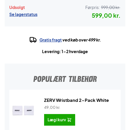
Udsolgt
Førpris:
999,00 kr.
Se lagerstatus
599,00 kr.
Gratis fragt
ved køb over 499 kr.
Levering: 1-2 hverdage
POPULÆRT TILBEHØR
ZERV Wristband 2-Pack White
49,00
kr.
Læg i kurv