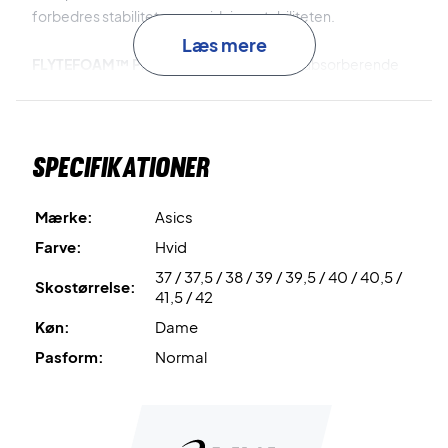
forbedres stabiliteten og vridningsstabiliteten.
Læs mere
FLYTEFOAM™ Propel
er det lette og stødabsorberende
materiale, der er brugt til mellemsålen. Dette materiale er
stødabsorberende, responsiv og har en overlegen
energioverførsel.
Specifikationer
Tag banen med storm - køb dette par Asics dame
badmintonsko i dag!
Mærke:
Asics
Farve: Hvid med farverige detaljer.
Farve:
Hvid
37 / 37,5 / 38 / 39 / 39,5 / 40 / 40,5 /
Skostørrelse:
41,5 / 42
Køn:
Dame
Pasform:
Normal