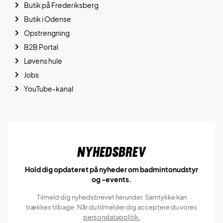
Butik på Frederiksberg
Butik i Odense
Opstrengning
B2B Portal
Løvens hule
Jobs
YouTube-kanal
Nyhedsbrev
Hold dig opdateret på nyheder om badmintonudstyr
og -events.
Tilmeld dig nyhedsbrevet herunder. Samtykke kan
trækkes tilbage. Når du tilmelder dig acceptere du vores
persondatapolitik.