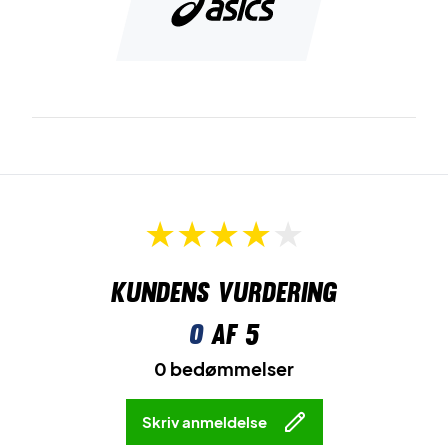
Kundens vurdering
0
af 5
0 bedømmelser
Skriv anmeldelse