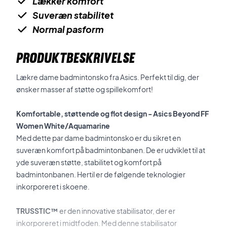
Lækker komfort
Suveræn stabilitet
Normal pasform
PRODUKTBESKRIVELSE
Lækre dame badmintonsko fra Asics. Perfekt til dig, der
ønsker masser af støtte og spillekomfort!
Komfortable, støttende og flot design - Asics Beyond FF
Women White/Aquamarine
Med dette par dame badmintonsko er du sikret en
suveræn komfort på badmintonbanen. De er udviklet til at
yde suveræn støtte, stabilitet og komfort på
badmintonbanen. Hertil er de følgende teknologier
inkorporeret i skoene.
TRUSSTIC™
er den innovative stabilisator, der er
inkorporeret i midtfoden. Med denne stabilisator