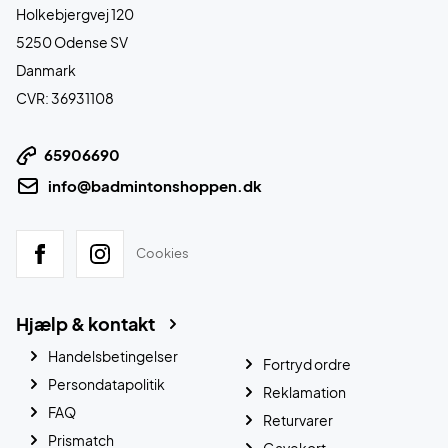
Holkebjergvej 120
5250 Odense SV
Danmark
CVR: 36931108
65906690
info@badmintonshoppen.dk
Cookies
Hjælp & kontakt
Handelsbetingelser
Fortryd ordre
Persondatapolitik
Reklamation
FAQ
Returvarer
Prismatch
Gavekort