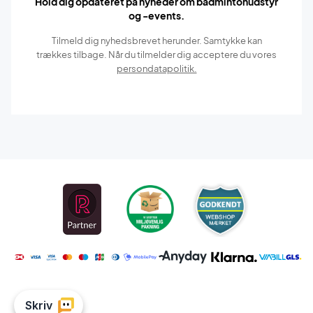
Hold dig opdateret på nyheder om badmintonudstyr
og -events.
Tilmeld dig nyhedsbrevet herunder. Samtykke kan
trækkes tilbage. Når du tilmelder dig acceptere du vores
persondatapolitik.