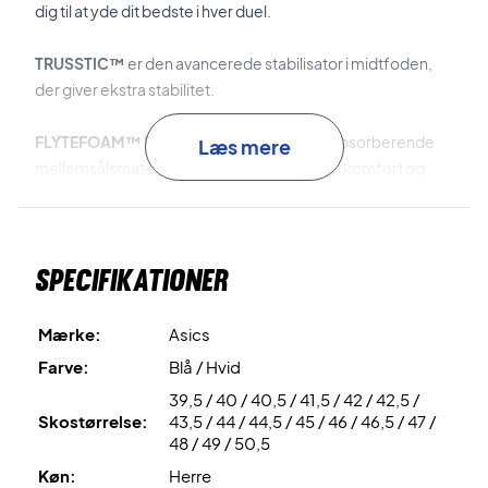
dig til at yde dit bedste i hver duel.
TRUSSTIC™
er den avancerede stabilisator i midtfoden,
der giver ekstra stabilitet.
FLYTEFOAM™ Propel
er det lette og stødabsorberende
Læs mere
mellemsålsmateriale, der leverer maksimal komfort og
fremragende energireturnering.
Klar til næste niveau – køb dette par Asics badmintonsko
Specifikationer
i dag!
Farve:
Hvid og blå.
Mærke:
Asics
Farve:
Blå / Hvid
39,5 / 40 / 40,5 / 41,5 / 42 / 42,5 /
Skostørrelse:
43,5 / 44 / 44,5 / 45 / 46 / 46,5 / 47 /
48 / 49 / 50,5
Køn:
Herre