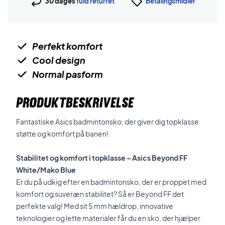
30 dages
fuld returret
Betalingsmidler
Perfekt komfort
Cool design
Normal pasform
PRODUKTBESKRIVELSE
Fantastiske Asics badmintonsko, der giver dig topklasse
støtte og komfort på banen!
Stabilitet og komfort i topklasse – Asics Beyond FF
White/Mako Blue
Er du på udkig efter en badmintonsko, der er proppet med
komfort og suveræn stabilitet? Så er Beyond FF det
perfekte valg! Med sit 5 mm hældrop, innovative
teknologier og lette materialer får du en sko, der hjælper