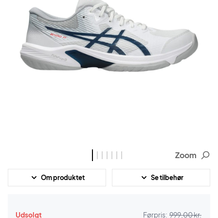
Zoom
Om produktet
Se tilbehør
Udsolgt
Førpris:
999,00 kr.