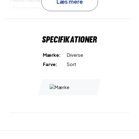
- Motor med vibrationer op til 3300 r/min
Læs mere
- 8 massagehoveder
- Digital skærm
- AI chip
Specifikationer
Mærke:
Diverse
Farve:
Sort