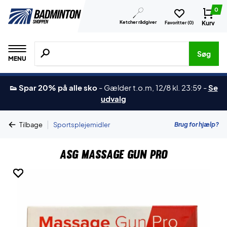
0
Ketcher rådgiver
Kurv
Favoritter (
0
)
Søg efter produkter, mærker etc.
Søg
MENU
👟 Spar 20% på alle sko
-
Gælder t.o.m, 12/8 kl. 23:59
-
Se
udvalg
|
Brug for hjælp?
Tilbage
Sportsplejemidler
ASG Massage Gun Pro