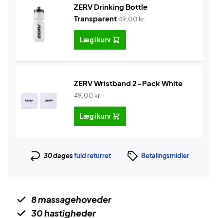
ZERV Drinking Bottle
Transparent
49,00
kr.
Læg i kurv
ZERV Wristband 2-Pack White
49,00
kr.
Læg i kurv
30 dages
fuld returret
Betalingsmidler
8 massagehoveder
30 hastigheder