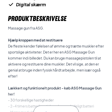
Digital skærm
PRODUKTBESKRIVELSE
Massage gun fra ASG.
Hjælp kroppen med at restituere
De fleste kender følelsen af ømme og trætte muskler efter
sportslige aktiviteter. Det er her en ASG Massage Gun
kommer ind i billedet. Du kan bruge massagepistolen til at
aktivere og restituere dine muskler. Det vil sige, at den er
genial at bruge inden fysisk hårdt arbejde, men især også
efter!
Lækkert og funktionelt produkt - køb ASG Massage Gun
her!
- 30 forskellige hastigheder
- 2-4 timers batterilevetid med genopladeligt batteri