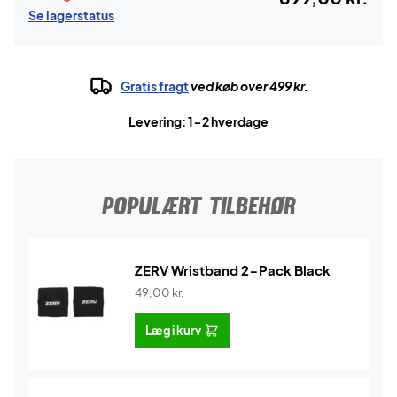
Se lagerstatus
Gratis fragt
ved køb over 499 kr.
Levering: 1-2 hverdage
POPULÆRT TILBEHØR
ZERV Wristband 2-Pack Black
49,00
kr.
Læg i kurv