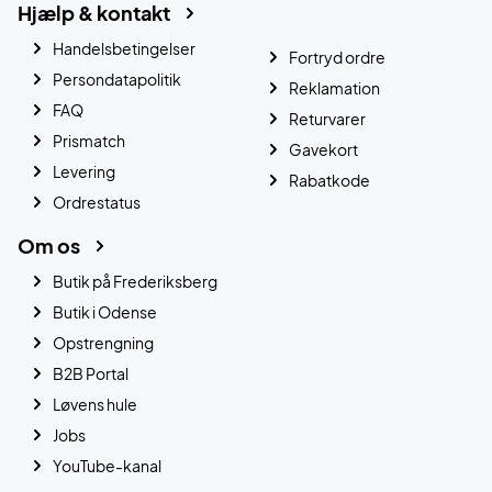
Hjælp & kontakt
Handelsbetingelser
Fortryd ordre
Persondatapolitik
Reklamation
FAQ
Returvarer
Prismatch
Gavekort
Levering
Rabatkode
Ordrestatus
Om os
Butik på Frederiksberg
Butik i Odense
Opstrengning
B2B Portal
Løvens hule
Jobs
YouTube-kanal