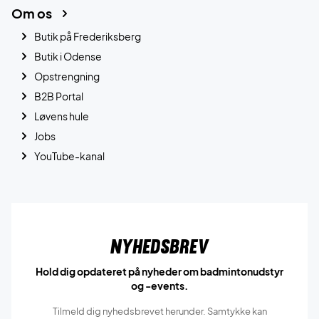
Om os
Butik på Frederiksberg
Butik i Odense
Opstrengning
B2B Portal
Løvens hule
Jobs
YouTube-kanal
Nyhedsbrev
Hold dig opdateret på nyheder om badmintonudstyr
og -events.
Tilmeld dig nyhedsbrevet herunder. Samtykke kan