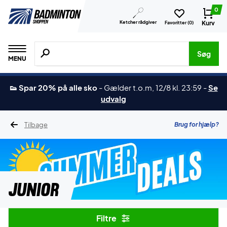
0
Ketcher rådgiver
Kurv
Favoritter (
0
)
Søg efter produkter, mærker etc.
Søg
MENU
👟 Spar 20% på alle sko
-
Gælder t.o.m, 12/8 kl. 23:59
-
Se
udvalg
Tilbage
Brug for hjælp?
Junior
Filtre