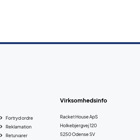
Virksomhedsinfo
Racket House ApS
Fortryd ordre
Holkebjergvej 120
Reklamation
5250 Odense SV
Returvarer