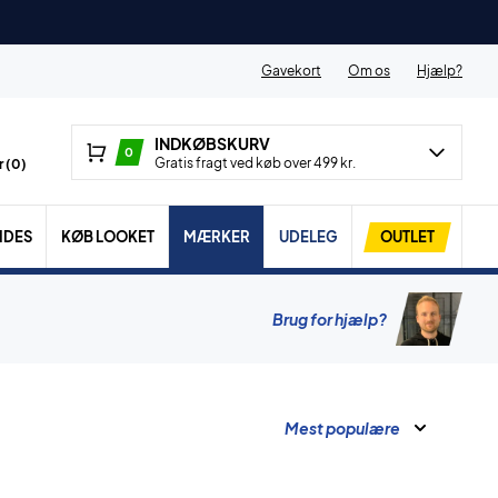
Gavekort
Om os
Hjælp?
INDKØBSKURV
0
Gratis fragt ved køb over 499 kr.
 (
0
)
IDES
KØB LOOKET
MÆRKER
UDELEG
OUTLET
Brug for hjælp?
Mest populære