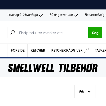
Levering: 1-2 hverdage
30 dages returret
Bedste udvalg
Søg efter produkter, mærker etc.
Søg
FORSIDE
KETCHER
KETCHER RÅDGIVER
TASKE
SmellWell Tilbehør
Pris