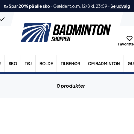
👟 Spar 20% på alle sko
-
Gælder t.o.m, 12/8 kl. 23:59
-
Se udvalg
Favoritter
R
SKO
TØJ
BOLDE
TILBEHØR
OM BADMINTON
GU
0 produkter