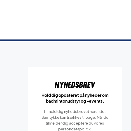
Nyhedsbrev
Hold dig opdateret på nyheder om
badmintonudstyr og -events.
Tilmeld dig nyhedsbrevet herunder.
Samtykke kan trækkes tilbage. Når du
tilmelder dig acceptere du vores
persondatapolitik.