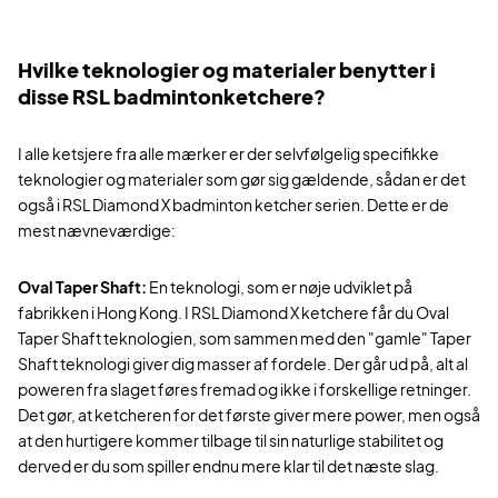
Hvilke teknologier og materialer benytter i
disse RSL badmintonketchere?
I alle ketsjere fra alle mærker er der selvfølgelig specifikke
teknologier og materialer som gør sig gældende, sådan er det
også i RSL Diamond X badminton ketcher serien. Dette er de
mest nævneværdige:
Oval Taper Shaft:
En teknologi, som er nøje udviklet på
fabrikken i Hong Kong. I RSL Diamond X ketchere får du Oval
Taper Shaft teknologien, som sammen med den "gamle" Taper
Shaft teknologi giver dig masser af fordele. Der går ud på, alt al
poweren fra slaget føres fremad og ikke i forskellige retninger.
Det gør, at ketcheren for det første giver mere power, men også
at den hurtigere kommer tilbage til sin naturlige stabilitet og
derved er du som spiller endnu mere klar til det næste slag.