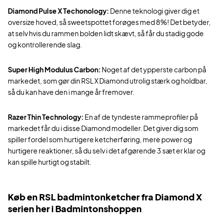
Diamond Pulse X Techonology:
Denne teknologi giver dig et
oversize hoved, så sweetspottet forøges med 8%! Det betyder,
at selv hvis du rammen bolden lidt skævt, så får du stadig gode
og kontrollerende slag.
Super High Modulus Carbon:
Noget af det ypperste carbon på
markedet, som gør din RSL X Diamond utrolig stærk og holdbar,
så du kan have den i mange år fremover.
Razer Thin Technology:
En af de tyndeste rammeprofiler på
markedet får du i disse Diamond modeller. Det giver dig som
spiller fordel som hurtigere ketcherføring, mere power og
hurtigere reaktioner, så du selv i det afgørende 3 sæt er klar og
kan spille hurtigt og stabilt.
Køb en RSL badmintonketcher fra Diamond X
serien her i Badmintonshoppen