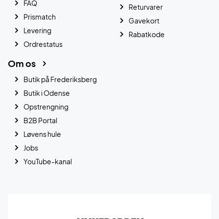
FAQ
Returvarer
Prismatch
Gavekort
Levering
Rabatkode
Ordrestatus
Om os
Butik på Frederiksberg
Butik i Odense
Opstrengning
B2B Portal
Løvens hule
Jobs
YouTube-kanal