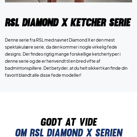
RSL Diamond X ketcher serie
Denne serie fra RSL med navnet Diamond X er den mest
spektakulære serie, da den kommer i nogle virkelig fede
designs. Der findes rigtig mange forskellige ketchertyper i
denne serie og de er henvendt til en bred vifte af
badmintonspillere. Det betyder, at du helt sikkert kan finde din
favorit blandt alle disse fede modeller!
Godt at vide
Om Rsl diamond x serien