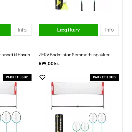
Info
Læg i kurv
Info
isnet til Haven
ZERV Badminton Sommerhuspakken
599,00 kr.
PAKKETILBUD
PAKKETILBUD