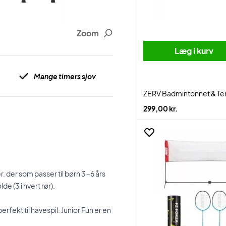
Zoom
Læg i kurv
Mange timers sjov
ZERV Badmintonnet & Tenn
299,00 kr.
. der som passer til børn 3-6 års
 (3 i hvert rør).
erfekt til havespil.
Junior Fun er en