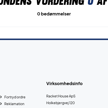
undens vurdering
0
af
0 bedømmelser
Virksomhedsinfo
Racket House ApS
Fortryd ordre
Holkebjergvej 120
Reklamation