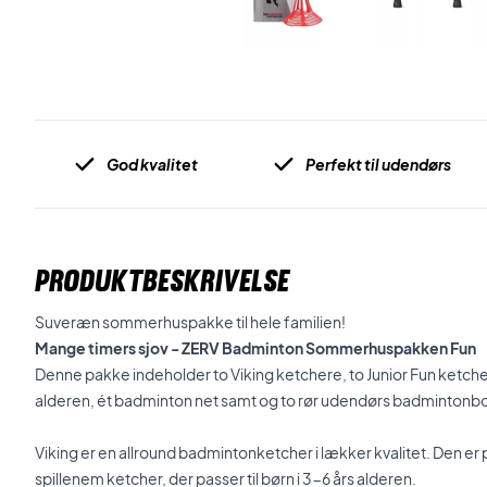
God kvalitet
Perfekt til udendørs
PRODUKTBESKRIVELSE
Suveræn sommerhuspakke til hele familien!
Mange timers sjov - ZERV Badminton Sommerhuspakken Fun
Denne pakke indeholder to Viking ketchere, to Junior Fun ketcher
alderen, ét badminton net samt og to rør udendørs badmintonbolde
Viking er en allround badmintonketcher i lækker kvalitet. Den er p
spillenem ketcher, der passer til børn i 3-6 års alderen.