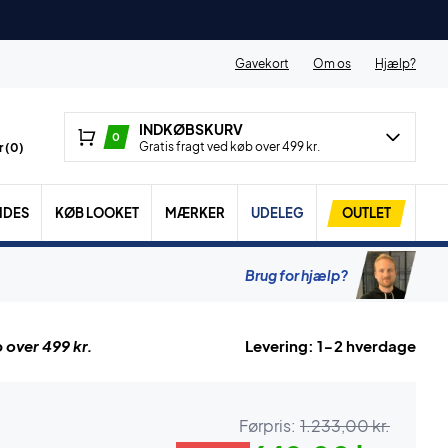
Gavekort
Om os
Hjælp?
INDKØBSKURV
0
Gratis fragt ved køb over 499 kr.
 (
0
)
IDES
KØB LOOKET
MÆRKER
UDELEG
OUTLET
Brug for hjælp?
 over 499 kr.
Levering: 1-2 hverdage
Førpris:
1.233,00 kr.