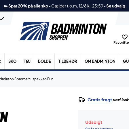
👟 Spar 20% på alle sko
-
Gælder t.o.m, 12/8 kl. 23:59
-
Se udvalg
Favoritter
R
SKO
TØJ
BOLDE
TILBEHØR
OM BADMINTON
GU
dminton Sommerhuspakken Fun
Gratis fragt
ved køb
un
Udsolgt