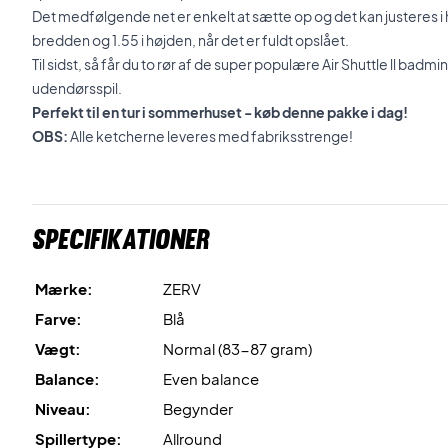
Det medfølgende net er enkelt at sætte op og det kan justeres i 
bredden og 1.55 i højden, når det er fuldt opslået.
Til sidst, så får du to rør af de super populære Air Shuttle ll badm
udendørsspil.
Perfekt til en tur i sommerhuset - køb denne pakke i dag!
OBS:
Alle ketcherne leveres med fabriksstrenge!
Specifikationer
Mærke:
ZERV
Farve:
Blå
Vægt:
Normal (83-87 gram)
Balance:
Even balance
Niveau:
Begynder
Spillertype:
Allround