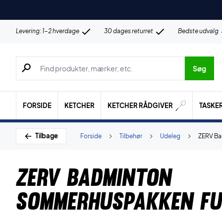
Levering: 1-2 hverdage
30 dages returret
Bedste udvalg
Søg efter produkter, mærker etc.
Søg
FORSIDE
KETCHER
KETCHER RÅDGIVER
TASKE
Tilbage
Forside
Tilbehør
Udeleg
ZERV Ba
ZERV Badminton
Sommerhuspakken F