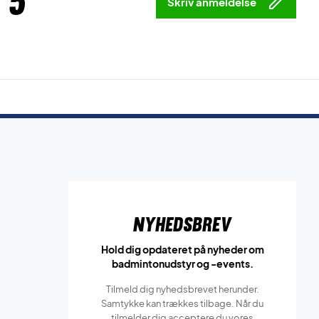
 5
Skriv anmeldelse
Nyhedsbrev
Hold dig opdateret på nyheder om
badmintonudstyr og -events.
Tilmeld dig nyhedsbrevet herunder.
Samtykke kan trækkes tilbage. Når du
tilmelder dig acceptere du vores