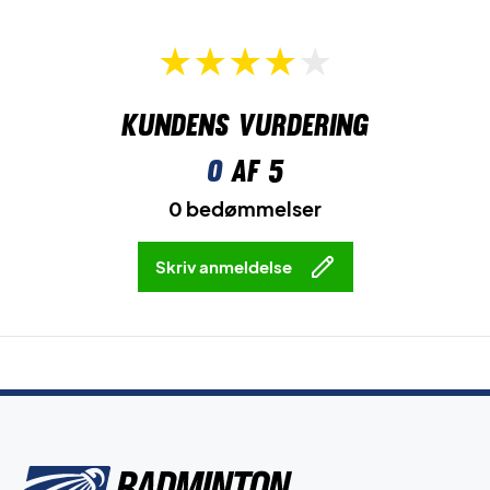
Kundens vurdering
0
af 5
0 bedømmelser
Skriv anmeldelse