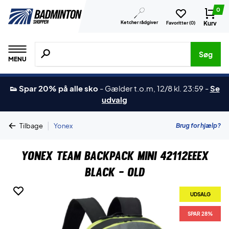
0
Ketcher rådgiver
Kurv
Favoritter (
0
)
Søg efter produkter, mærker etc.
Søg
MENU
👟 Spar 20% på alle sko
-
Gælder t.o.m, 12/8 kl. 23:59
-
Se
udvalg
|
Brug for hjælp?
Tilbage
Yonex
Yonex Team Backpack Mini 42112EEEX
Black - OLD
UDSALG
SPAR 28%