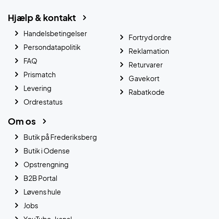
Hjælp & kontakt
Handelsbetingelser
Fortryd ordre
Persondatapolitik
Reklamation
FAQ
Returvarer
Prismatch
Gavekort
Levering
Rabatkode
Ordrestatus
Om os
Butik på Frederiksberg
Butik i Odense
Opstrengning
B2B Portal
Løvens hule
Jobs