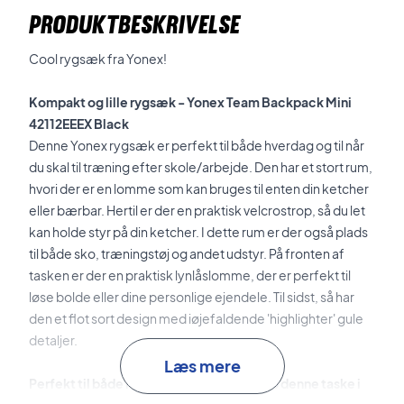
PRODUKTBESKRIVELSE
Cool rygsæk fra Yonex!
Kompakt og lille rygsæk -
Yonex Team Backpack Mini
42112EEEX Black
Denne Yonex rygsæk er perfekt til både hverdag og til når
du skal til træning efter skole/arbejde. Den har et stort rum,
hvori der er en lomme som kan bruges til enten din ketcher
eller bærbar. Hertil er der en praktisk velcrostrop, så du let
kan holde styr på din ketcher.
I dette rum er der også plads
til både sko, træningstøj og andet udstyr. På fronten af
tasken er der en praktisk lynlåslomme, der er perfekt til
løse bolde eller dine personlige ejendele. Til sidst, så har
den et flot sort design med iøjefaldende 'highlighter' gule
detaljer.
Læs mere
Perfekt til både hverdag og træning - køb denne taske i