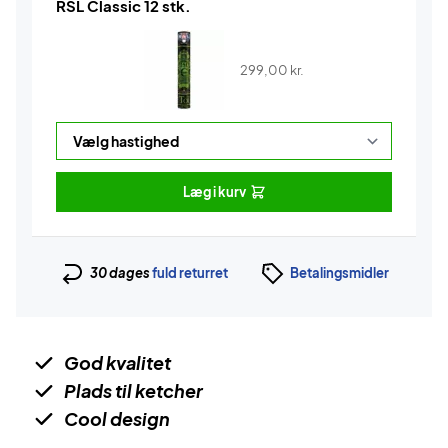
RSL Classic 12 stk.
299,00
kr.
Læg i kurv
30 dages
fuld returret
Betalingsmidler
God kvalitet
Plads til ketcher
Cool design