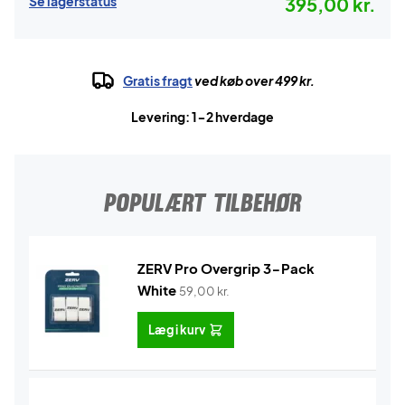
Se lagerstatus
395,00 kr.
Gratis fragt
ved køb over 499 kr.
Levering: 1-2 hverdage
POPULÆRT TILBEHØR
ZERV Pro Overgrip 3-Pack
White
59,00
kr.
Læg i kurv