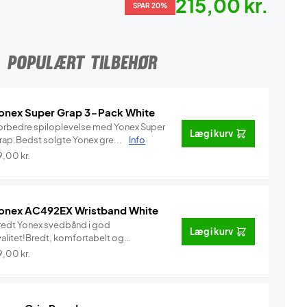
215,00 kr.
SPAR 20%
POPULÆRT TILBEHØR
onex Super Grap 3-Pack White
orbedre spiloplevelse med Yonex Super
Læg i kurv
rap.Bedst solgte Yonex gre...
Info
9,00
kr.
onex AC492EX Wristband White
redt Yonex svedbånd i god
Læg i kurv
valitet!Bredt, komfortabelt og
vedab...
Info
9,00
kr.