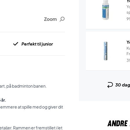
Y
Yo
sp
Zoom
9
Y
Perfekt til junior
Kv
Fr
3
30 da
tart, på badminton banen.
 år.
nemmere at spille med og giver dit
ANDRE 
aljer. Rammen er fremstillet i let