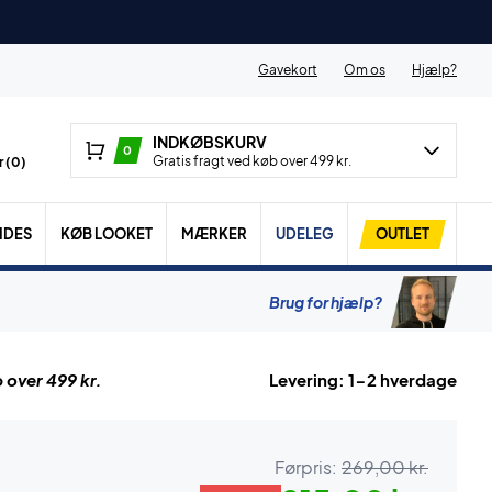
Gavekort
Om os
Hjælp?
INDKØBSKURV
0
Gratis fragt ved køb over 499 kr.
 (
0
)
IDES
KØB LOOKET
MÆRKER
UDELEG
OUTLET
Brug for hjælp?
 over 499 kr.
Levering: 1-2 hverdage
Førpris:
269,00 kr.