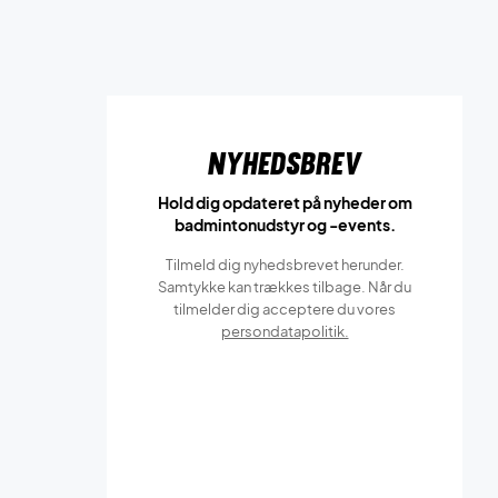
Nyhedsbrev
Hold dig opdateret på nyheder om
badmintonudstyr og -events.
Tilmeld dig nyhedsbrevet herunder.
Samtykke kan trækkes tilbage. Når du
tilmelder dig acceptere du vores
persondatapolitik.