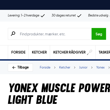
Levering: 1-2 hverdage
30 dages returret
Bedste udvalg
Søg efter produkter, mærker etc.
Søg
FORSIDE
KETCHER
KETCHER RÅDGIVER
TASKE
Tilbage
Forside
Ketcher
Junior
Yonex
Yonex Muscle Power
Light Blue