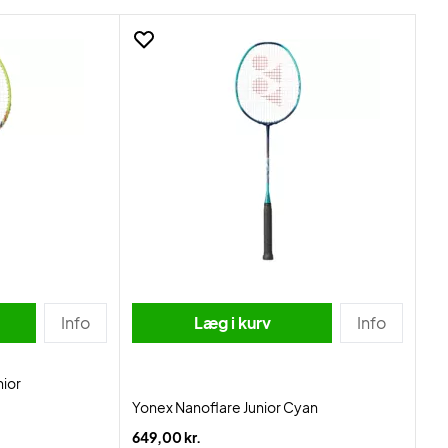
Info
Læg i kurv
Info
nior
Yonex Nanoflare Junior Cyan
649,00 kr.