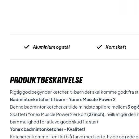
Aluminium og stål
Kort skaft
PRODUKTBESKRIVELSE
Rigtig god begynder ketcher, til børn der skal komme godt fra s
Badmintonketcher til børn - Yonex Muscle Power 2
Denne badmintonketcher er til de mindste spillere mellem
3 og 6
Skaftet i Yonex Muscle Power 2 er kort
(27inch),
hvilket gør den 
barn mulighed for at lave gode skud fra start.
Yonex badmintonketcher - Kvalitet!
Ketcheren kommer i en flot blå farve med sorte, hvide og røde det