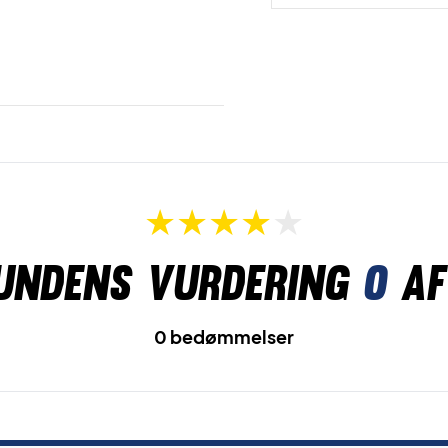
undens vurdering
0
af
0 bedømmelser