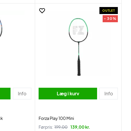
OUTLET
- 30%
Info
Læg i kurv
Info
ck
Forza Play 100 Mini
Førpris:
199,00
139,00 kr.