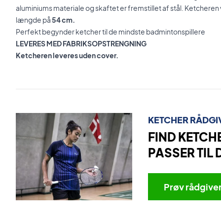
aluminiums materiale og skaftet er fremstillet af stål. Ketcheren 
længde på
54 cm.
Perfekt begynder ketcher til de mindste badmintonspillere
LEVERES MED FABRIKSOPSTRENGNING
Ketcheren leveres uden cover.
KETCHER RÅDGI
FIND KETCH
PASSER TIL 
Prøv rådgive