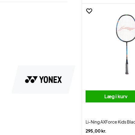
Læg i kurv
Li-Ning AXForce Kids Bla
295,00 kr.