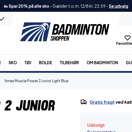
👟 Spar 20% på alle sko
-
Gælder t.o.m, 12/8 kl. 23:59
-
Se udvalg
Favoritter
R
SKO
TØJ
BOLDE
TILBEHØR
OM BADMINTON
GU
Yonex Muscle Power 2 Junior Light Blue
 2 Junior
Gratis fragt
ved køb
Udsolgt