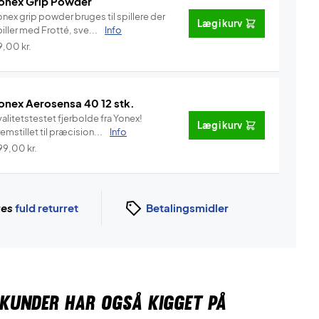
onex Grip Powder
nex grip powder bruges til spillere der
Læg i kurv
iller med Frotté, sve...
Info
9,00
kr.
onex Aerosensa 40 12 stk.
alitetstestet fjerbolde fra Yonex!
Læg i kurv
emstillet til præcision...
Info
99,00
kr.
ges
fuld returret
Betalingsmidler
KUNDER HAR OGSÅ KIGGET PÅ