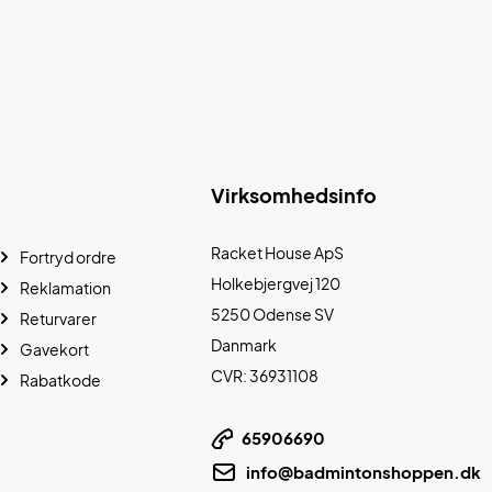
Virksomhedsinfo
Racket House ApS
Fortryd ordre
Holkebjergvej 120
Reklamation
5250 Odense SV
Returvarer
Danmark
Gavekort
CVR: 36931108
Rabatkode
65906690
info@badmintonshoppen.dk