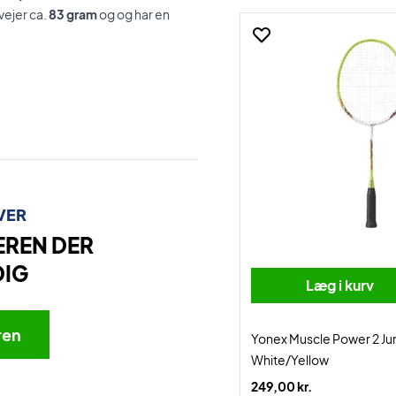
vejer ca.
83 gram
og og har en
VER
EREN DER
DIG
Læg i kurv
ren
Yonex Muscle Power 2 Ju
White/Yellow
249,00 kr.