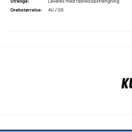
Strenge:
Leveres med fabriksopstrengning
Grebstørrelse:
4U / G5
K