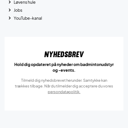
Løvens hule
Jobs
YouTube-kanal
Nyhedsbrev
Hold dig opdateret på nyheder om badmintonudstyr
og -events.
Tilmeld dig nyhedsbrevet herunder. Samtykke kan
trækkes tilbage. Når du tilmelder dig acceptere du vores
persondatapolitik.