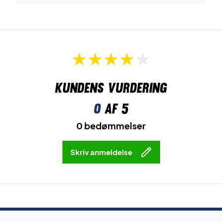
Kundens vurdering
0
af 5
0 bedømmelser
Skriv anmeldelse