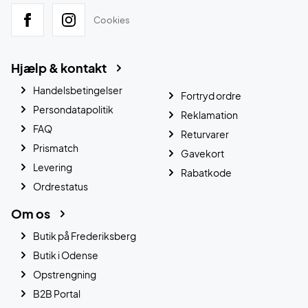
Cookies
Hjælp & kontakt
Handelsbetingelser
Fortryd ordre
Persondatapolitik
Reklamation
FAQ
Returvarer
Prismatch
Gavekort
Levering
Rabatkode
Ordrestatus
Om os
Butik på Frederiksberg
Butik i Odense
Opstrengning
B2B Portal