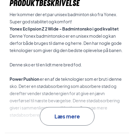
PRODUKTBESKRIVELSE
Her kommer der et par unisex badminton sko fra Yonex.
Super god stabilitet og komfort!
Yonex Eclipsion Z 2 Wide - Badmintonsko i god kvalitet
Denne Yonex badmintonsko er en unisex model og kan
derfor både bruges til dame og herre. Den har nogle gode
teknologier som giver dig den bedste oplevelse på banen.
Denne sko er til en lidt mere bred fod.
Power Pushion
er en af de teknologier som er brut i denne
sko. Det er en stødabsorbering som absorbere stød og
derefter vender stødenergien for at give en jævn
overførsel til næste bevægelse. Denne stødabsorbering
giver i sammenligning med Urethan, 3 gange mere
stødabsorberende-effekt!
Læs mere
En anden teknologi som også er brugt i denne sko er,