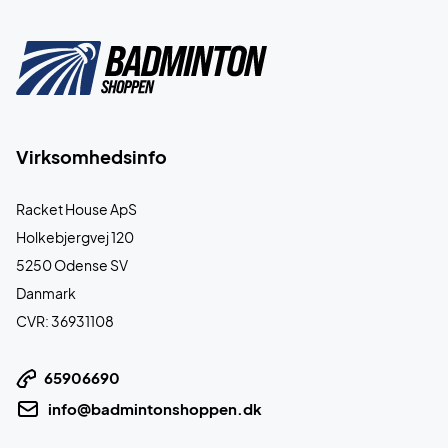
Virksomhedsinfo
Racket House ApS
Holkebjergvej 120
5250 Odense SV
Danmark
CVR: 36931108
65906690
info@badmintonshoppen.dk