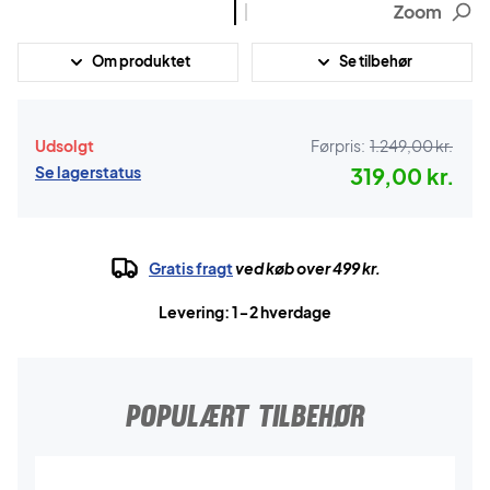
Zoom
Om produktet
Se tilbehør
Udsolgt
Førpris:
1.249,00 kr.
Se lagerstatus
319,00 kr.
Gratis fragt
ved køb over 499 kr.
Levering: 1-2 hverdage
POPULÆRT TILBEHØR