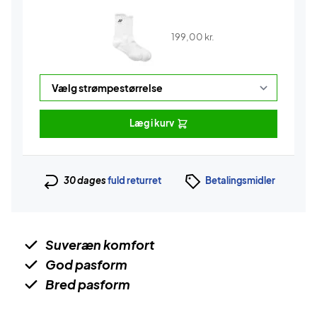
199,00
kr.
Læg i kurv
30 dages
fuld returret
Betalingsmidler
Suveræn komfort
God pasform
Bred pasform