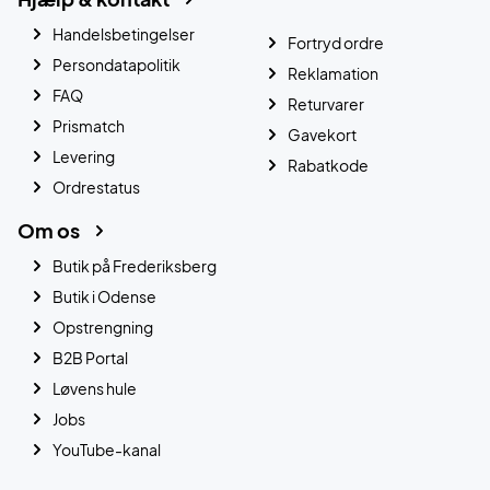
Handelsbetingelser
Fortryd ordre
Persondatapolitik
Reklamation
FAQ
Returvarer
Prismatch
Gavekort
Levering
Rabatkode
Ordrestatus
Om os
Butik på Frederiksberg
Butik i Odense
Opstrengning
B2B Portal
Løvens hule
Jobs
YouTube-kanal