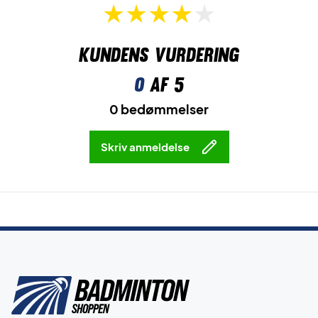
Kundens vurdering
0
af 5
0 bedømmelser
Skriv anmeldelse