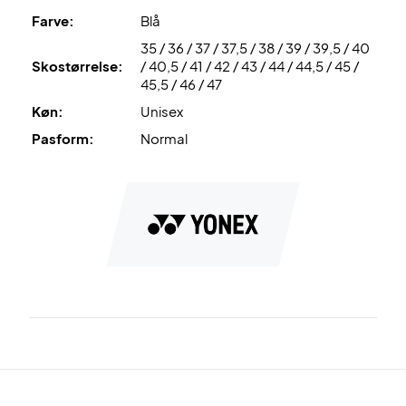
forfoden og giver bedre stabilitet.
Farve:
Blå
35 / 36 / 37 / 37,5 / 38 / 39 / 39,5 / 40
Radial Blade Sole
er det specielle sålmønster, der sikrer
Skostørrelse:
/ 40,5 / 41 / 42 / 43 / 44 / 44,5 / 45 /
optimalt greb og skridsikkerhed på banen.
45,5 / 46 / 47
Køn:
Unisex
Round Sole
er afrunding af sålen, som sikrer et hurtigere og
mere effektivt fodarbejde.
Pasform:
Normal
Til sidst, så er det en Unisex sko og kan derfor bruges af
både kvinder og mænd.
Perfekt til banen - køb dette par Yonex badmintonsko!
Farve: Smoke Blue og hvid.