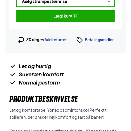
Læg i kurv
30 dages
fuld returret
Betalingsmidler
Let og hurtig
Suveræn komfort
Normal pasform
PRODUKTBESKRIVELSE
Let og komfortabel Yonex badmintonsko! Perfekt til
spilleren, der ønsker høj komfort og fart på banen!