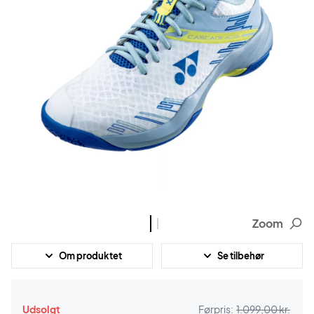
Zoom
Om produktet
Se tilbehør
Udsolgt
Førpris:
1.099,00 kr.