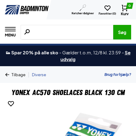
0
Ketcher rådgiver
Kurv
Favoritter (
0
)
Søg efter produkter, mærker etc.
Søg
MENU
👟 Spar 20% på alle sko
-
Gælder t.o.m, 12/8 kl. 23:59
-
Se
udvalg
|
Brug for hjælp?
Tilbage
Diverse
Yonex AC570 Shoelaces Black 130 cm