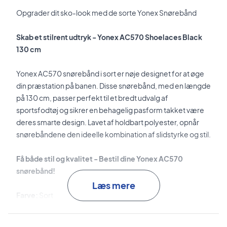
Opgrader dit sko-look med de sorte Yonex Snørebånd
Skab et stilrent udtryk - Yonex AC570 Shoelaces Black
130 cm
Yonex AC570 snørebånd i sort er nøje designet for at øge
din præstation på banen. Disse snørebånd, med en længde
på 130 cm, passer perfekt til et bredt udvalg af
sportsfodtøj og sikrer en behagelig pasform takket være
deres smarte design. Lavet af holdbart polyester, opnår
snørebåndene den ideelle kombination af slidstyrke og stil.
Få både stil og kvalitet - Bestil dine Yonex AC570
snørebånd!
Læs mere
Farve:
Sort
Materiale:
Polyester
Længde:
130 cm