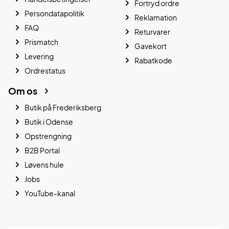
Fortryd ordre
Persondatapolitik
Reklamation
FAQ
Returvarer
Prismatch
Gavekort
Levering
Rabatkode
Ordrestatus
Om os
Butik på Frederiksberg
Butik i Odense
Opstrengning
B2B Portal
Løvens hule
Jobs
YouTube-kanal