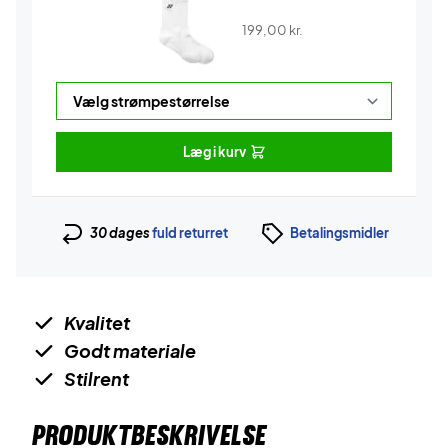
199,00
kr.
Læg i kurv
30 dages
fuld returret
Betalingsmidler
Kvalitet
Godt materiale
Stilrent
PRODUKTBESKRIVELSE