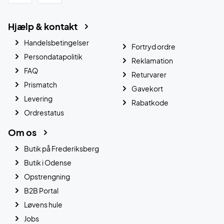
Hjælp & kontakt
Handelsbetingelser
Fortryd ordre
Persondatapolitik
Reklamation
FAQ
Returvarer
Prismatch
Gavekort
Levering
Rabatkode
Ordrestatus
Om os
Butik på Frederiksberg
Butik i Odense
Opstrengning
B2B Portal
Løvens hule
Jobs