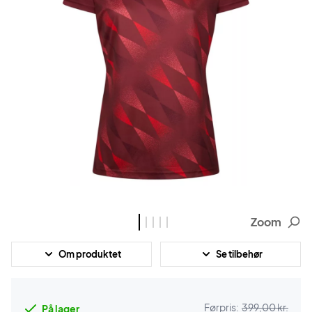
Zoom
Om produktet
Se tilbehør
Førpris:
399,00 kr.
På lager