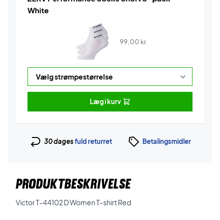
White
99,00
kr.
Læg i kurv
30 dages
fuld returret
Betalingsmidler
PRODUKTBESKRIVELSE
Victor T-44102 D Women T-shirt Red