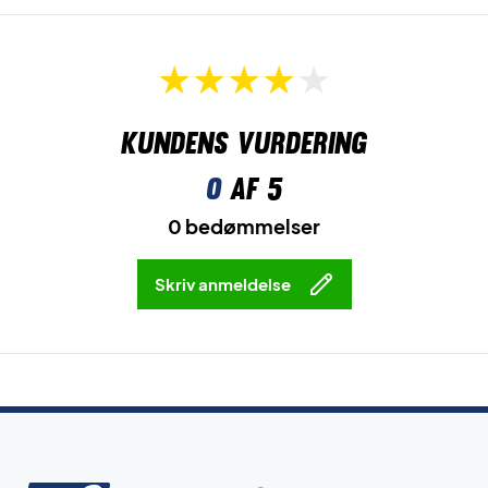
Kundens vurdering
0
af 5
0 bedømmelser
Skriv anmeldelse