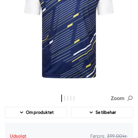
Zoom
Om produktet
Se tilbehør
Udsolgt
Førpris:
399,00 kr.