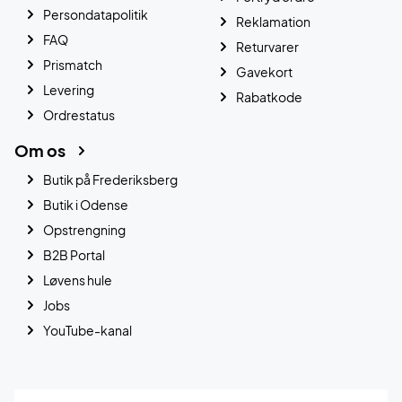
Persondatapolitik
Reklamation
FAQ
Returvarer
Prismatch
Gavekort
Levering
Rabatkode
Ordrestatus
Om os
Butik på Frederiksberg
Butik i Odense
Opstrengning
B2B Portal
Løvens hule
Jobs
YouTube-kanal