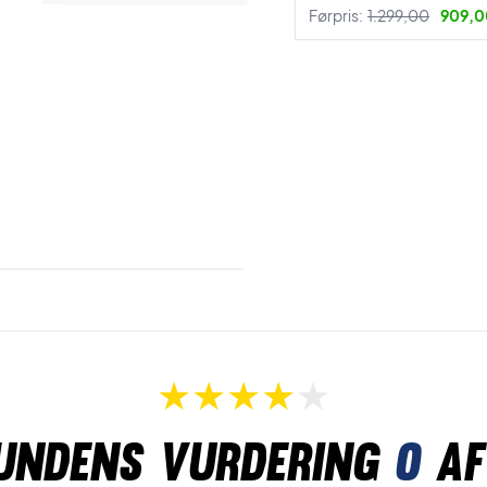
Førpris:
1.299,00
909,00
undens vurdering
0
af