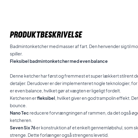
PRODUKTBESKRIVELSE
Badmintonketcher med masser af fart. Den henvender sig til mot
spiller.
Fleksibel badmintonketcher med even balance
Denne ketcher har først og fremmest et super lækkert stilrent de
detaljer. Derudover er der implementeret nogle teknologier, fo
er even balance, hvilket gør at vægten er ligeligt fordelt.
Ketcheren er
fleksibel
, hvilket giver en god trampolin effekt. De
bounce.
Nano Tec
reducere forvrængningen af rammen, da det også øger
ketcheren.
Seven Six 76
er konstruktion af et enkelt gennemløbshul, som s
strenge. Dette forlænger også strengens levetid.