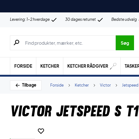
Levering: 1-2 hverdage
30 dages returret
Bedste udvalg
Søg efter produkter, mærker etc.
Søg
FORSIDE
KETCHER
KETCHER RÅDGIVER
TASKE
Tilbage
Forside
Ketcher
Victor
Jetspeed
Victor Jetspeed S T1