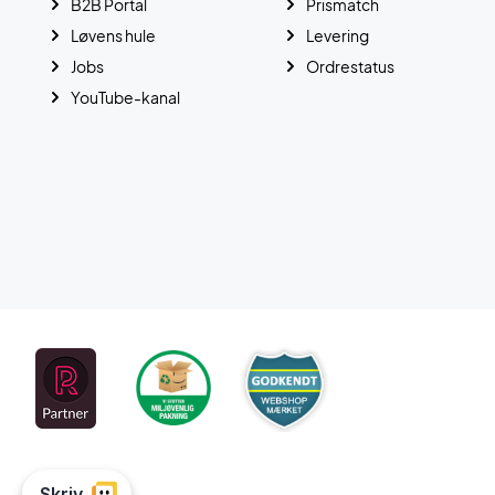
B2B Portal
Prismatch
Løvens hule
Levering
Jobs
Ordrestatus
YouTube-kanal