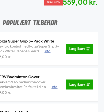
559,00 kr.
SPAR 30%
POPULÆRT TILBEHØR
orza Super Grip 3-Pack White
av fuld kontrol med Forza Super Grip 3-
Læg i kurv
ack WhiteGrebene sikrer d...
Info
9,00
kr.
ERV Badminton Cover
ækkert ZERV badminton cover i
Læg i kurv
emium kvalitet!Perfekt til din b...
Info
9,00
kr.