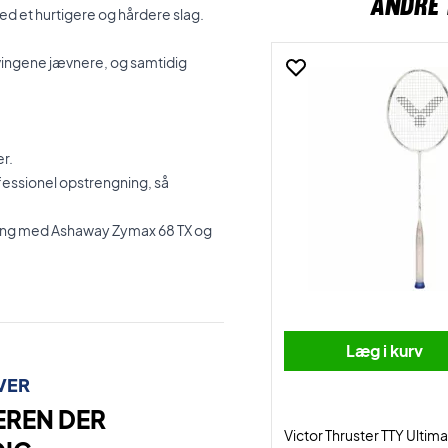
ANDRE 
d et hurtigere og hårdere slag.
 svingene jævnere, og samtidig
er.
ofessionel opstrengning, så
gning med Ashaway Zymax 68 TX og
Læg i kurv
VER
EREN DER
Victor Thruster TTY Ultima