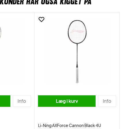
KUNDER HAR OGSÅ KIGGET PÅ
Info
Læg i kurv
Info
Li-Ning AXForce Cannon Black 4U