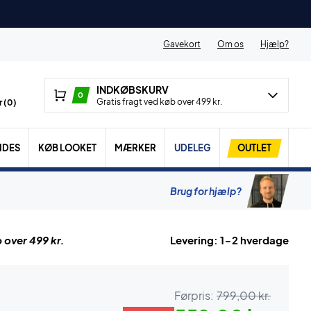
Gavekort
Om os
Hjælp?
INDKØBSKURV
0
Gratis fragt ved køb over 499 kr.
 (
0
)
IDES
KØB LOOKET
MÆRKER
UDELEG
OUTLET
Brug for hjælp?
 over 499 kr.
Levering: 1-2 hverdage
Førpris:
799,00 kr.