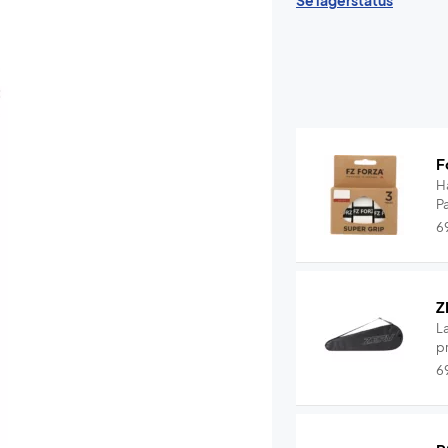
Se lagerstatus
F
H
P
6
Z
L
pr
6