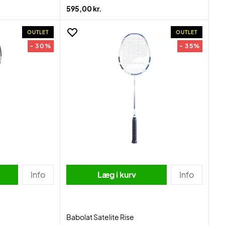
595,00 kr.
OUTLET
OUTLET
- 30%
- 35%
Info
Læg i kurv
Info
Babolat Satelite Rise