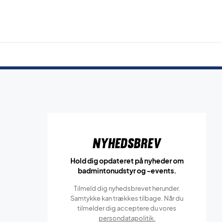
Nyhedsbrev
Hold dig opdateret på nyheder om
badmintonudstyr og -events.
Tilmeld dig nyhedsbrevet herunder.
Samtykke kan trækkes tilbage. Når du
tilmelder dig acceptere du vores
persondatapolitik.