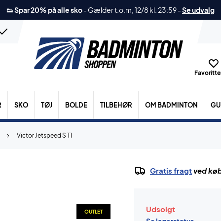
👟 Spar 20% på alle sko
-
Gælder t.o.m, 12/8 kl. 23:59
-
Se udvalg
Favoritter
R
SKO
TØJ
BOLDE
TILBEHØR
OM BADMINTON
GU
Victor Jetspeed S T1
Gratis fragt
ved køb
Udsolgt
OUTLET