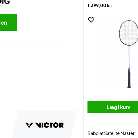
DIG
1.399,00 kr.
ren
Læg i kurv
Babolat Satelite Master