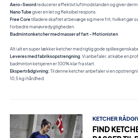
Aero-Sword
reducerer effektivt luftmodstanden og giver derme
Nano Tube
giver en let og fleksibel respons.
Free Core
tilladere skaftet at bevæge sig mere frit, hvilket gør
forbedre manøvredygtigheden.
Badmintonketcher med masser af fart - Motionisten
Alt i alt en super lækker ketcher med rigtig gode spilleegenskab
Leveres med fabriksopstrengning
. Vi anbefaler, at købe en pr
badminton ketsjeren er 100% klar fra start.
Ekspertrådgivning:
Til denne ketcher anbefaler vi en opstren
10,5 kg i hårdhed.
KETCHER RÅDGI
FIND KETCH