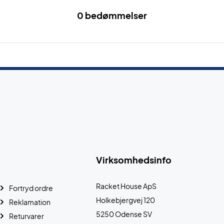
0 bedømmelser
Virksomhedsinfo
Racket House ApS
Fortryd ordre
Holkebjergvej 120
Reklamation
5250 Odense SV
Returvarer