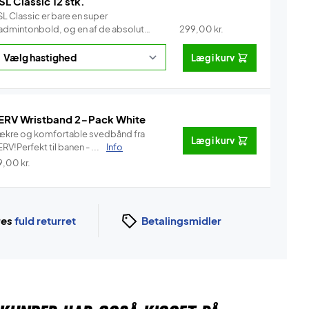
SL Classic 12 stk.
L Classic er bare en super
admintonbold, og en af de absolut
299,00
kr.
e...
Info
Læg i kurv
ERV Wristband 2-Pack White
ækre og komfortable svedbånd fra
Læg i kurv
RV!Perfekt til banen - ...
Info
9,00
kr.
ges
fuld returret
Betalingsmidler