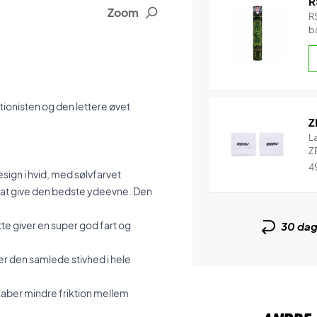
R
Zoom
RS
b
b
ionisten og den lettere øvet
Z
L
ZE
4
sign i hvid, med sølvfarvet
r at give den bedste ydeevne. Den
tte giver en super god fart og
30 da
 den samlede stivhed i hele
kaber mindre friktion mellem