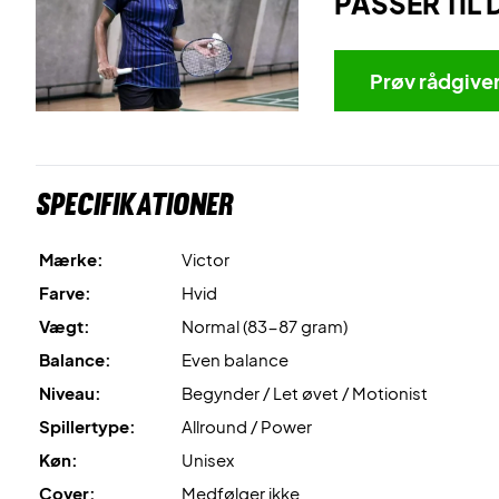
PASSER TIL 
Prøv rådgive
Specifikationer
Mærke:
Victor
Farve:
Hvid
Vægt:
Normal (83-87 gram)
Balance:
Even balance
Niveau:
Begynder / Let øvet / Motionist
Spillertype:
Allround / Power
Køn:
Unisex
Cover:
Medfølger ikke