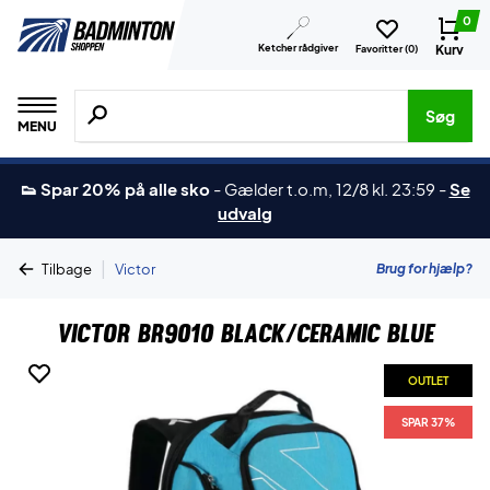
0
Ketcher rådgiver
Kurv
Favoritter (
0
)
Søg efter produkter, mærker etc.
Søg
MENU
👟 Spar 20% på alle sko
-
Gælder t.o.m, 12/8 kl. 23:59
-
Se
udvalg
|
Brug for hjælp?
Tilbage
Victor
Victor BR9010 Black/Ceramic Blue
OUTLET
SPAR 37%