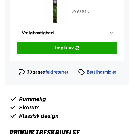
299,00
kr.
Læg i kurv
30 dages
fuld returret
Betalingsmidler
Rummelig
Skorum
Klassisk design
PRODUKTBESKRIVELSE