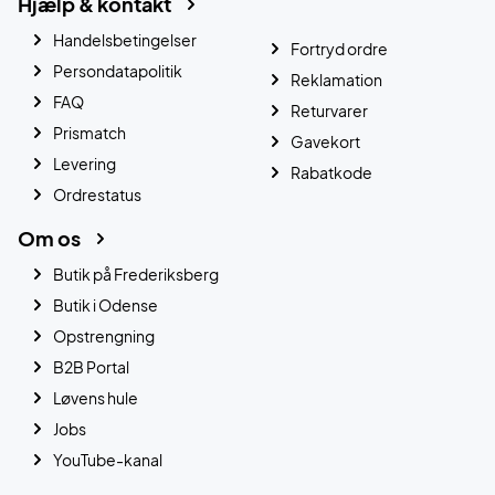
Hjælp & kontakt
Handelsbetingelser
Fortryd ordre
Persondatapolitik
Reklamation
FAQ
Returvarer
Prismatch
Gavekort
Levering
Rabatkode
Ordrestatus
Om os
Butik på Frederiksberg
Butik i Odense
Opstrengning
B2B Portal
Løvens hule
Jobs
YouTube-kanal