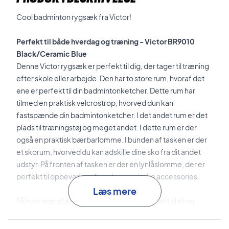
Cool badminton rygsæk fra Victor!
Perfekt til både hverdag og træning - Victor BR9010
Black/Ceramic Blue
Denne Victor rygsæk er perfekt til dig, der tager til træning
efter skole eller arbejde. Den har to store rum, hvoraf det
ene er perfekt til din badmintonketcher. Dette rum har
tilmed en praktisk velcrostrop, hvorved dun kan
fastspænde din badmintonketcher. I det andet rum er det
plads til træningstøj og meget andet. I dette rum er der
også en praktisk bærbarlomme. I bunden af tasken er der
et skorum, hvorved du kan adskille dine sko fra dit andet
udstyr. På fronten af tasken er der en lynlåslomme, der er
perfekt til opbevaring af nøgler og mindre accessories.
Læs mere
På hver side af er der en lomme, der er perfekt til et rør
fjerbolde. På hver side tasken er der også en netlomme. I
disse netlommer er der plads til din drikkedunk. Til sidst, så