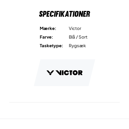
har den to justerbare og behagelige rygsækkestroppe og
Specifikationer
en hank i toppen.
Ankom knivskarpt til badmintonbanen - køb denne
Mærke:
Victor
rygsæk i dag!
Farve:
Blå / Sort
Mål: 31x20x50 cm.
Tasketype:
Rygsæk
Materiale: Polyester.
Farve: Sort og blå.