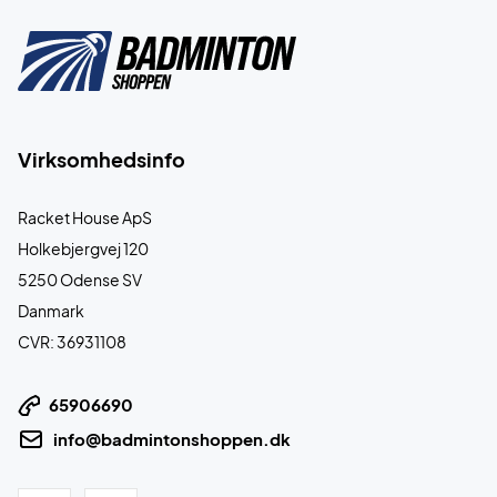
Virksomhedsinfo
Racket House ApS
Holkebjergvej 120
5250 Odense SV
Danmark
CVR: 36931108
65906690
info@badmintonshoppen.dk