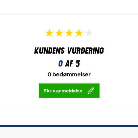
Kundens vurdering
0
af 5
0 bedømmelser
Skriv anmeldelse