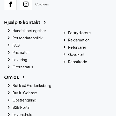
Cookies
Hjælp & kontakt
Handelsbetingelser
Fortryd ordre
Persondatapolitik
Reklamation
FAQ
Returvarer
Prismatch
Gavekort
Levering
Rabatkode
Ordrestatus
Om os
Butik på Frederiksberg
Butik i Odense
Opstrengning
B2B Portal
Løvens hule