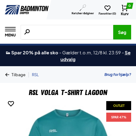
0
Ketcher rådgiver
Kurv
Favoritter (
0
)
Søg efter produkter, mærker etc.
Søg
MENU
👟 Spar 20% på alle sko
-
Gælder t.o.m, 12/8 kl. 23:59
-
Se
udvalg
|
Brug for hjælp?
Tilbage
RSL
RSL Volga T-shirt Lagoon
OUTLET
OUTLET
SPAR 47%
SPAR 47%