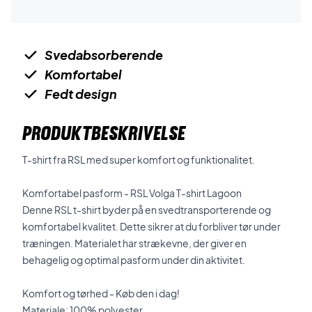
Svedabsorberende
Komfortabel
Fedt design
PRODUKTBESKRIVELSE
T-shirt fra RSL med super komfort og funktionalitet.
Komfortabel pasform - RSL Volga T-shirt Lagoon
Denne RSL t-shirt byder på en svedtransporterende og
komfortabel kvalitet. Dette sikrer at du forbliver tør under
træningen. Materialet har strækevne, der giver en
behagelig og optimal pasform under din aktivitet.
Komfort og tørhed - Køb den i dag!
Materiale: 100% polyester.