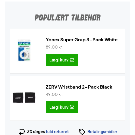
POPULÆRT TILBEHØR
Yonex Super Grap 3-Pack White
89,00
kr.
Læg i kurv
ZERV Wristband 2-Pack Black
49,00
kr.
Læg i kurv
30 dages
fuld returret
Betalingsmidler