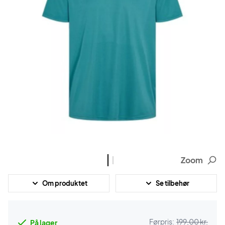
Zoom
Om produktet
Se tilbehør
Førpris:
199,00 kr.
På lager